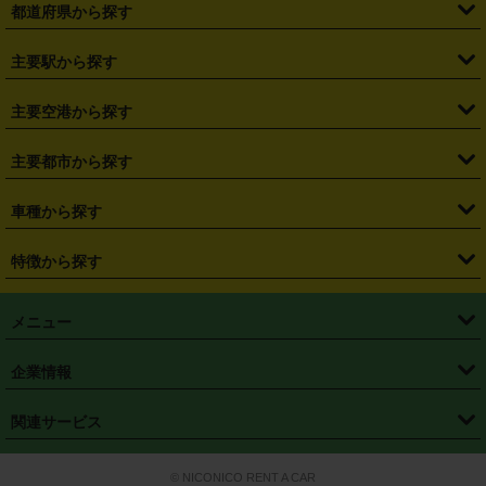
都道府県から探す
・
北海道
・
青森県
・
岩手県
・
宮城県
・
秋田県
・
山形県
主要駅から探す
・
福島県
・
東京都
・
神奈川県
・
埼玉県
・
千葉県
・
茨城県
・
札幌駅
・
仙台駅
・
新宿駅
・
池袋駅
・
渋谷駅
・
東京駅
主要空港から探す
・
栃木県
・
群馬県
・
山梨県
・
愛知県
・
静岡県
・
岐阜県
・
横浜駅
・
川崎駅
・
大宮駅
・
西船橋駅
・
柏駅
・
名古屋駅
・
新千歳空港
・
仙台空港
主要都市から探す
・
長野県
・
新潟県
・
富山県
・
石川県
・
福井県
・
大阪府
・
大阪駅
・
難波駅
・
三宮駅
・
京都駅
・
広島駅
・
博多駅
・
成田空港
・
羽田空港
・
兵庫県
・
京都府
・
滋賀県
・
和歌山県
・
奈良県
・
三重県
・
札幌市
・
仙台市
車種から探す
・
熊本駅
・
那覇空港駅
・
中部国際空港セントレア
・
関西国際空港
・
鳥取県
・
島根県
・
岡山県
・
広島県
・
山口県
・
徳島県
・
千葉市
・
さいたま市
・
軽自動車
・
コンパクトカー
・
ステーションワゴン・セダン
特徴から探す
・
大阪国際空港（伊丹空港）
・
神戸空港
・
香川県
・
愛媛県
・
高知県
・
福岡県
・
佐賀県
・
長崎県
・
横浜市
・
川崎市
・
ミニバン・ワンボックス
・
高級ミニバン・ワンボックス
・
SUV
・
岡山空港
・
徳島空港
・
ハイブリッド
・
宅配レンタカー
・
ETCカードレンタル
・
熊本県
・
大分県
・
宮崎県
・
鹿児島県
・
沖縄県
・
相模原市
・
新潟市
メニュー
・
軽トラック・商用バン
・
福岡空港
・
鹿児島空港
・
長期レンタル
・
深夜時間帯レンタル
・
免責補償プラス
・
静岡市
・
浜松市
・
・
トラック・バン
トップページ
・
はじめての方へ
・
ご利用案内
(タウンエースバン、ライトエースバン等)
企業情報
・
那覇空港
・
パーフェクト補償
・
スタッドレスタイヤ
・
直前予約
・
名古屋市
・
京都市
・
・
トラック・バン
ベストレート保証
・
予約から返却まで
・
・
店舗オリジナル
利用シーン別ガイ
(ハイエースバン・キャラバン等)
・
・
ニコパス(アプリ)
会社概要
・
ニュース
・
国際運転免許証
・
フランチャイズ募集
・
営業時間外返却サービス
・
個人情報保護
関連サービス
・
大阪市
・
堺市
ド
・
・
レッカー搬送サービス
カスタマーハラスメントに対する基本方針
・
神戸市
・
岡山市
・
・
車種・料金
カーリースなら「定額ニコノリパック」
・
店舗を探す
・
キャンペーン
© NICONICO RENT A CAR
・
特定商取引法に基づく表記
・
旅行業約款