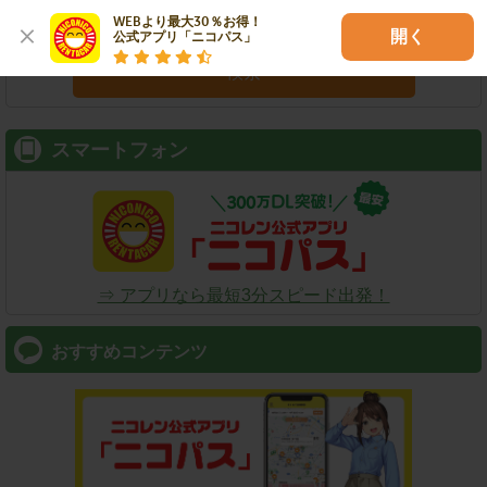
WEBより最大30％お得！

開く
公式アプリ「ニコパス」
検索
スマートフォン
⇒ アプリなら最短3分スピード出発！
おすすめコンテンツ