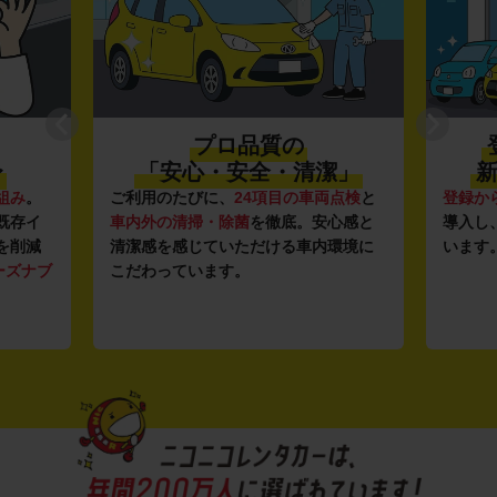
プロ品質の
〜
「安心・安全・清潔」
新
組み
。
ご利用のたびに、
24項目の車両点検
と
登録か
既存イ
車内外の清掃・除菌
を徹底。安心感と
導入し
を削減
清潔感を感じていただける車内環境に
います
ーズナブ
こだわっています。