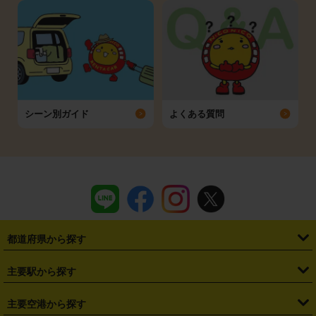
シーン別ガイド
よくある質問
都道府県から探す
・
北海道
・
青森県
・
岩手県
・
宮城県
・
秋田県
・
山形県
主要駅から探す
・
福島県
・
東京都
・
神奈川県
・
埼玉県
・
千葉県
・
茨城県
・
札幌駅
・
仙台駅
・
新宿駅
・
池袋駅
・
渋谷駅
・
東京駅
主要空港から探す
・
栃木県
・
群馬県
・
山梨県
・
愛知県
・
静岡県
・
岐阜県