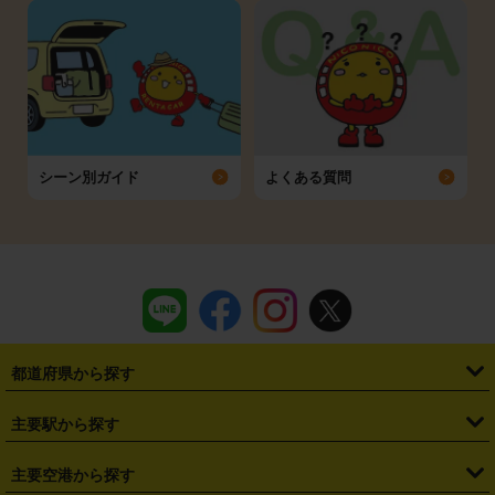
シーン別ガイド
よくある質問
都道府県から探す
・
北海道
・
青森県
・
岩手県
・
宮城県
・
秋田県
・
山形県
主要駅から探す
・
福島県
・
東京都
・
神奈川県
・
埼玉県
・
千葉県
・
茨城県
・
札幌駅
・
仙台駅
・
新宿駅
・
池袋駅
・
渋谷駅
・
東京駅
主要空港から探す
・
栃木県
・
群馬県
・
山梨県
・
愛知県
・
静岡県
・
岐阜県