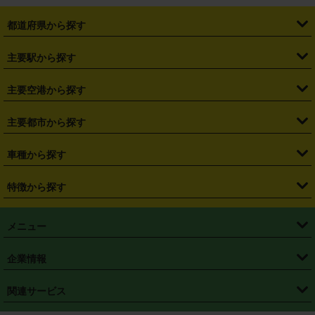
都道府県から探す
・
北海道
・
青森県
・
岩手県
・
宮城県
・
秋田県
・
山形県
主要駅から探す
・
福島県
・
東京都
・
神奈川県
・
埼玉県
・
千葉県
・
茨城県
・
札幌駅
・
仙台駅
・
新宿駅
・
池袋駅
・
渋谷駅
・
東京駅
主要空港から探す
・
栃木県
・
群馬県
・
山梨県
・
愛知県
・
静岡県
・
岐阜県
・
横浜駅
・
川崎駅
・
大宮駅
・
西船橋駅
・
柏駅
・
名古屋駅
・
新千歳空港
・
仙台空港
主要都市から探す
・
長野県
・
新潟県
・
富山県
・
石川県
・
福井県
・
大阪府
・
大阪駅
・
難波駅
・
三宮駅
・
京都駅
・
広島駅
・
博多駅
・
成田空港
・
羽田空港
・
兵庫県
・
京都府
・
滋賀県
・
和歌山県
・
奈良県
・
三重県
・
札幌市
・
仙台市
車種から探す
・
熊本駅
・
那覇空港駅
・
中部国際空港セントレア
・
関西国際空港
・
鳥取県
・
島根県
・
岡山県
・
広島県
・
山口県
・
徳島県
・
千葉市
・
さいたま市
・
軽自動車
・
コンパクトカー
・
ステーションワゴン・セダン
特徴から探す
・
大阪国際空港（伊丹空港）
・
神戸空港
・
香川県
・
愛媛県
・
高知県
・
福岡県
・
佐賀県
・
長崎県
・
横浜市
・
川崎市
・
ミニバン・ワンボックス
・
高級ミニバン・ワンボックス
・
SUV
・
岡山空港
・
徳島空港
・
ハイブリッド
・
宅配レンタカー
・
ETCカードレンタル
・
熊本県
・
大分県
・
宮崎県
・
鹿児島県
・
沖縄県
・
相模原市
・
新潟市
メニュー
・
軽トラック・商用バン
・
福岡空港
・
鹿児島空港
・
長期レンタル
・
深夜時間帯レンタル
・
免責補償プラス
・
静岡市
・
浜松市
・
・
トラック・バン
トップページ
・
はじめての方へ
・
ご利用案内
(タウンエースバン、ライトエースバン等)
企業情報
・
那覇空港
・
パーフェクト補償
・
スタッドレスタイヤ
・
直前予約
・
名古屋市
・
京都市
・
・
トラック・バン
ベストレート保証
・
予約から返却まで
・
・
店舗オリジナル
利用シーン別ガイ
(ハイエースバン・キャラバン等)
・
・
ニコパス(アプリ)
会社概要
・
ニュース
・
国際運転免許証
・
フランチャイズ募集
・
営業時間外返却サービス
・
個人情報保護
関連サービス
・
大阪市
・
堺市
ド
・
・
レッカー搬送サービス
カスタマーハラスメントに対する基本方針