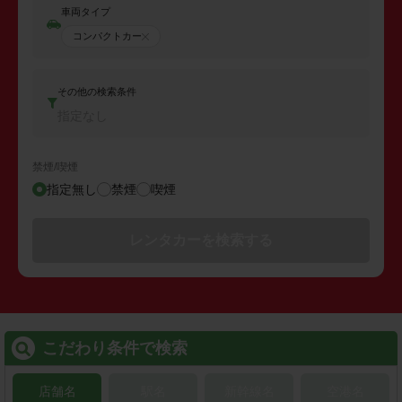
車両タイプ
コンパクトカー
その他の検索条件
指定なし
禁煙/喫煙
指定無し
禁煙
喫煙
レンタカーを検索する
こだわり条件で検索
店舗名
駅名
新幹線名
空港名