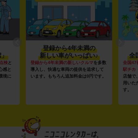
登録から4年未満の
潔」
新しい車がいっぱい♪
全
点検
と
登録から4年未満の新しいクルマ
を多数
全国47
心感と
導入し、快適な車両の提供を追求して
駅チカ
環境に
います。もちろん追加料金は0円です。
店舗で
用いた
す。