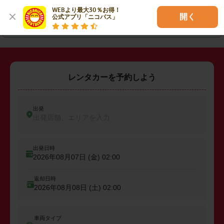
・
松山市
・
今治市
・
新居浜市
WEBより最大30％お得！

開く
公式アプリ「ニコパス」
・
伊予郡松前町
レンタカーを予約しよう
出発
出発店舗、エリアを入力
出発日時
2026年08月07日 (金)
02:00
返却日時
2026年08月08日 (土)
02:00
車両タイプ