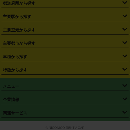
都道府県から探す
・
北海道
・
青森県
・
岩手県
・
宮城県
・
秋田県
・
山形県
主要駅から探す
・
福島県
・
東京都
・
神奈川県
・
埼玉県
・
千葉県
・
茨城県
・
札幌駅
・
仙台駅
・
新宿駅
・
池袋駅
・
渋谷駅
・
東京駅
主要空港から探す
・
栃木県
・
群馬県
・
山梨県
・
愛知県
・
静岡県
・
岐阜県
・
横浜駅
・
川崎駅
・
大宮駅
・
西船橋駅
・
柏駅
・
名古屋駅
・
新千歳空港
・
仙台空港
主要都市から探す
・
長野県
・
新潟県
・
富山県
・
石川県
・
福井県
・
大阪府
・
大阪駅
・
難波駅
・
三宮駅
・
京都駅
・
広島駅
・
博多駅
・
成田空港
・
羽田空港
・
兵庫県
・
京都府
・
滋賀県
・
和歌山県
・
奈良県
・
三重県
・
札幌市
・
仙台市
車種から探す
・
熊本駅
・
那覇空港駅
・
中部国際空港セントレア
・
関西国際空港
・
鳥取県
・
島根県
・
岡山県
・
広島県
・
山口県
・
徳島県
・
千葉市
・
さいたま市
・
軽自動車
・
コンパクトカー
・
ステーションワゴン・セダン
特徴から探す
・
大阪国際空港（伊丹空港）
・
神戸空港
・
香川県
・
愛媛県
・
高知県
・
福岡県
・
佐賀県
・
長崎県
・
横浜市
・
川崎市
・
ミニバン・ワンボックス
・
高級ミニバン・ワンボックス
・
SUV
・
岡山空港
・
徳島空港
・
ハイブリッド
・
宅配レンタカー
・
ETCカードレンタル
・
熊本県
・
大分県
・
宮崎県
・
鹿児島県
・
沖縄県
・
相模原市
・
新潟市
メニュー
・
軽トラック・商用バン
・
福岡空港
・
鹿児島空港
・
長期レンタル
・
深夜時間帯レンタル
・
免責補償プラス
・
静岡市
・
浜松市
・
・
トラック・バン
トップページ
・
はじめての方へ
・
ご利用案内
(タウンエースバン、ライトエースバン等)
企業情報
・
那覇空港
・
パーフェクト補償
・
スタッドレスタイヤ
・
直前予約
・
名古屋市
・
京都市
・
・
トラック・バン
ベストレート保証
・
予約から返却まで
・
・
店舗オリジナル
利用シーン別ガイ
(ハイエースバン・キャラバン等)
・
・
ニコパス(アプリ)
会社概要
・
ニュース
・
国際運転免許証
・
フランチャイズ募集
・
営業時間外返却サービス
・
個人情報保護
関連サービス
・
大阪市
・
堺市
ド
・
・
レッカー搬送サービス
カスタマーハラスメントに対する基本方針
・
神戸市
・
岡山市
・
・
車種・料金
カーリースなら「定額ニコノリパック」
・
店舗を探す
・
キャンペーン
© NICONICO RENT A CAR
・
特定商取引法に基づく表記
・
旅行業約款