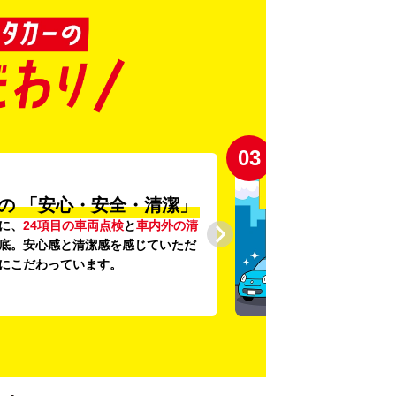
03
の
「安心・安全・清潔」
に、
24項目の車両点検
と
車内外の清
底。安心感と清潔感を感じていただ
にこだわっています。