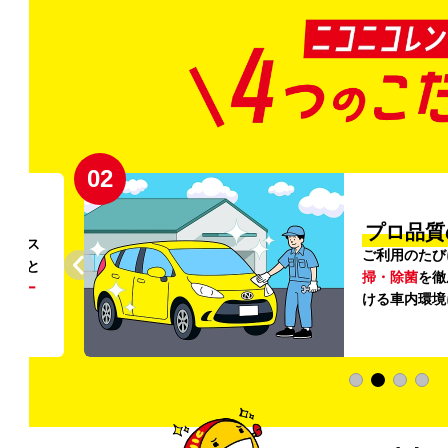
02
円〜
プロ品質
リンス
ご利用のたび
ること
掃・除菌
を徹
う
リー
ける車内環境