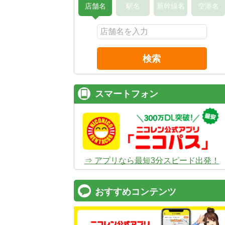
店舗名
駅名
新幹線名
空港名
検索
スマートフォン
⇒ アプリなら最短3分スピード出発！
おすすめコンテンツ