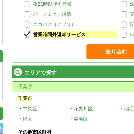
夜21時以降も営業
パーフェクト補償
ニコパス（アプリ）
営業時間外返却サービス
絞り込む
エリアで探す
千葉県
千葉市
・
中央区
・
花見川区
・
稲毛
・
緑区
・
美浜区
その他市区町村