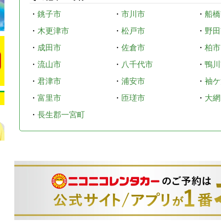
・
銚子市
・
市川市
・
船橋
・
木更津市
・
松戸市
・
野田
・
成田市
・
佐倉市
・
柏市
・
流山市
・
八千代市
・
鴨川
・
君津市
・
浦安市
・
袖ケ
・
富里市
・
匝瑳市
・
大網
・
長生郡一宮町