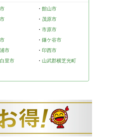
市
・
館山市
市
・
茂原市
・
市原市
市
・
鎌ケ谷市
浦市
・
印西市
白里市
・
山武郡横芝光町