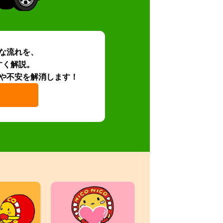
な流れを、
すく解説。
や不安を解消します！