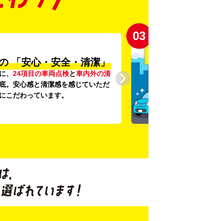
03
の
「安心・安全・清潔」
に、
24項目の車両点検
と
車内外の清
底。安心感と清潔感を感じていただ
にこだわっています。