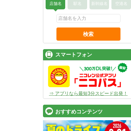
店舗名
駅名
新幹線名
空港名
検索
スマートフォン
⇒ アプリなら最短3分スピード出発！
おすすめコンテンツ