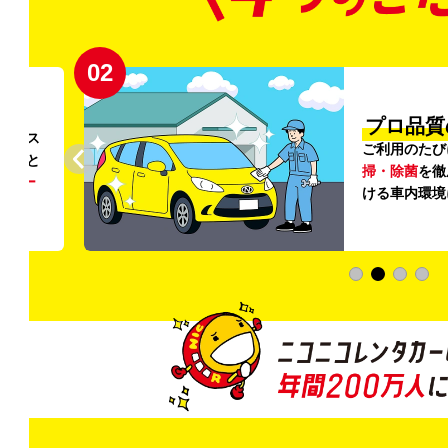
02
円〜
プロ品質
リンス
ご利用のたび
ること
掃・除菌
を徹
う
リー
ける車内環境