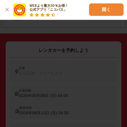
WEBより最大30％お得！

・
匝瑳市
・
大網白里市
・
山武郡横芝光町
開く
公式アプリ「ニコパス」
・
長生郡一宮町
レンタカーを予約しよう
出発
出発店舗、エリアを入力
出発日時
2026年08月09日 (日)
04:00
返却日時
2026年08月10日 (月)
04:00