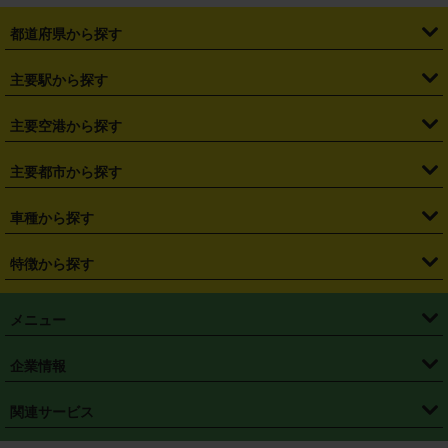
都道府県から探す
・
北海道
・
青森県
・
岩手県
・
宮城県
・
秋田県
・
山形県
主要駅から探す
・
福島県
・
東京都
・
神奈川県
・
埼玉県
・
千葉県
・
茨城県
・
札幌駅
・
仙台駅
・
新宿駅
・
池袋駅
・
渋谷駅
・
東京駅
主要空港から探す
・
栃木県
・
群馬県
・
山梨県
・
愛知県
・
静岡県
・
岐阜県
・
横浜駅
・
川崎駅
・
大宮駅
・
西船橋駅
・
柏駅
・
名古屋駅
・
新千歳空港
・
仙台空港
主要都市から探す
・
長野県
・
新潟県
・
富山県
・
石川県
・
福井県
・
大阪府
・
大阪駅
・
難波駅
・
三宮駅
・
京都駅
・
広島駅
・
博多駅
・
成田空港
・
羽田空港
・
兵庫県
・
京都府
・
滋賀県
・
和歌山県
・
奈良県
・
三重県
・
札幌市
・
仙台市
車種から探す
・
熊本駅
・
那覇空港駅
・
中部国際空港セントレア
・
関西国際空港
・
鳥取県
・
島根県
・
岡山県
・
広島県
・
山口県
・
徳島県
・
千葉市
・
さいたま市
・
軽自動車
・
コンパクトカー
・
ステーションワゴン・セダン
特徴から探す
・
大阪国際空港（伊丹空港）
・
神戸空港
・
香川県
・
愛媛県
・
高知県
・
福岡県
・
佐賀県
・
長崎県
・
横浜市
・
川崎市
・
ミニバン・ワンボックス
・
高級ミニバン・ワンボックス
・
SUV
・
岡山空港
・
徳島空港
・
ハイブリッド
・
宅配レンタカー
・
ETCカードレンタル
・
熊本県
・
大分県
・
宮崎県
・
鹿児島県
・
沖縄県
・
相模原市
・
新潟市
メニュー
・
軽トラック・商用バン
・
福岡空港
・
鹿児島空港
・
長期レンタル
・
深夜時間帯レンタル
・
免責補償プラス
・
静岡市
・
浜松市
・
・
トラック・バン
トップページ
・
はじめての方へ
・
ご利用案内
(タウンエースバン、ライトエースバン等)
企業情報
・
那覇空港
・
パーフェクト補償
・
スタッドレスタイヤ
・
直前予約
・
名古屋市
・
京都市
・
・
トラック・バン
ベストレート保証
・
予約から返却まで
・
・
店舗オリジナル
利用シーン別ガイ
(ハイエースバン・キャラバン等)
・
・
ニコパス(アプリ)
会社概要
・
ニュース
・
国際運転免許証
・
フランチャイズ募集
・
営業時間外返却サービス
・
個人情報保護
関連サービス
・
大阪市
・
堺市
ド
・
・
レッカー搬送サービス
カスタマーハラスメントに対する基本方針
・
神戸市
・
岡山市
・
・
車種・料金
カーリースなら「定額ニコノリパック」
・
店舗を探す
・
キャンペーン