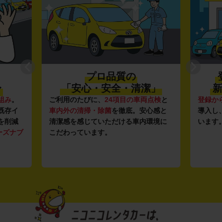
プロ品質の
〜
「安心・安全・清潔」
新
組み
。
ご利用のたびに、
24項目の車両点検
と
登録か
既存イ
車内外の清掃・除菌
を徹底。安心感と
導入し
を削減
清潔感を感じていただける車内環境に
います
ーズナブ
こだわっています。