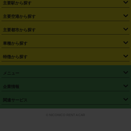
主要駅から探す
・
福島県
・
東京都
・
神奈川県
・
埼玉県
・
千葉県
・
茨城県
・
札幌駅
・
仙台駅
・
新宿駅
・
池袋駅
・
渋谷駅
・
東京駅
主要空港から探す
・
栃木県
・
群馬県
・
山梨県
・
愛知県
・
静岡県
・
岐阜県
・
横浜駅
・
川崎駅
・
大宮駅
・
西船橋駅
・
柏駅
・
名古屋駅
・
新千歳空港
・
仙台空港
主要都市から探す
・
長野県
・
新潟県
・
富山県
・
石川県
・
福井県
・
大阪府
・
大阪駅
・
難波駅
・
三宮駅
・
京都駅
・
広島駅
・
博多駅
・
成田空港
・
羽田空港
・
兵庫県
・
京都府
・
滋賀県
・
和歌山県
・
奈良県
・
三重県
・
札幌市
・
仙台市
車種から探す
・
熊本駅
・
那覇空港駅
・
中部国際空港セントレア
・
関西国際空港
・
鳥取県
・
島根県
・
岡山県
・
広島県
・
山口県
・
徳島県
・
千葉市
・
さいたま市
・
軽自動車
・
コンパクトカー
・
ステーションワゴン・セダン
特徴から探す
・
大阪国際空港（伊丹空港）
・
神戸空港
・
香川県
・
愛媛県
・
高知県
・
福岡県
・
佐賀県
・
長崎県
・
横浜市
・
川崎市
・
ミニバン・ワンボックス
・
高級ミニバン・ワンボックス
・
SUV
・
岡山空港
・
徳島空港
・
ハイブリッド
・
宅配レンタカー
・
ETCカードレンタル
・
熊本県
・
大分県
・
宮崎県
・
鹿児島県
・
沖縄県
・
相模原市
・
新潟市
メニュー
・
軽トラック・商用バン
・
福岡空港
・
鹿児島空港
・
長期レンタル
・
深夜時間帯レンタル
・
免責補償プラス
・
静岡市
・
浜松市
・
・
トラック・バン
トップページ
・
はじめての方へ
・
ご利用案内
(タウンエースバン、ライトエースバン等)
企業情報
・
那覇空港
・
パーフェクト補償
・
スタッドレスタイヤ
・
直前予約
・
名古屋市
・
京都市
・
・
トラック・バン
ベストレート保証
・
予約から返却まで
・
・
店舗オリジナル
利用シーン別ガイ
(ハイエースバン・キャラバン等)
・
・
ニコパス(アプリ)
会社概要
・
ニュース
・
国際運転免許証
・
フランチャイズ募集
・
営業時間外返却サービス
・
個人情報保護
関連サービス
・
大阪市
・
堺市
ド
・
・
レッカー搬送サービス
カスタマーハラスメントに対する基本方針
・
神戸市
・
岡山市
・
・
車種・料金
カーリースなら「定額ニコノリパック」
・
店舗を探す
・
キャンペーン
© NICONICO RENT A CAR
・
特定商取引法に基づく表記
・
旅行業約款
・
広島市
・
北九州市
・
・
会員特典
超短期カーリースの「ニコリース」
・
選ばれる理由
・
安心・安全への取
り組み
・
福岡市
・
熊本市