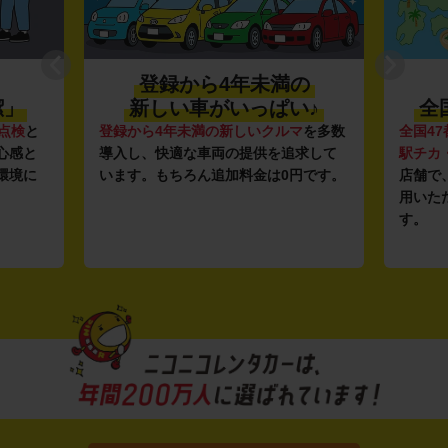
登録から4年未満の
潔」
新しい車がいっぱい♪
全
点検
と
登録から4年未満の新しいクルマ
を多数
全国47
心感と
導入し、快適な車両の提供を追求して
駅チカ
環境に
います。もちろん追加料金は0円です。
店舗で
用いた
す。