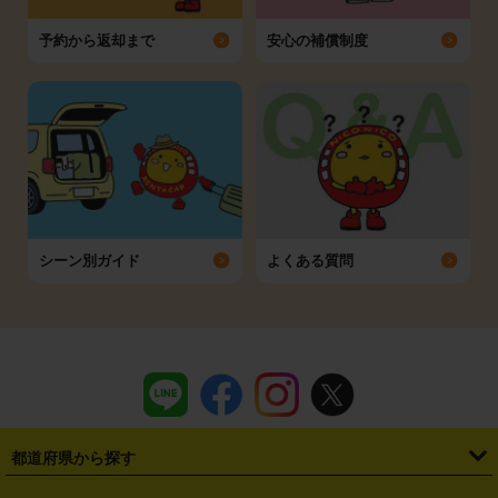
予約から返却まで
安心の補償制度
シーン別ガイド
よくある質問
都道府県から探す
・
北海道
・
青森県
・
岩手県
・
宮城県
・
秋田県
・
山形県