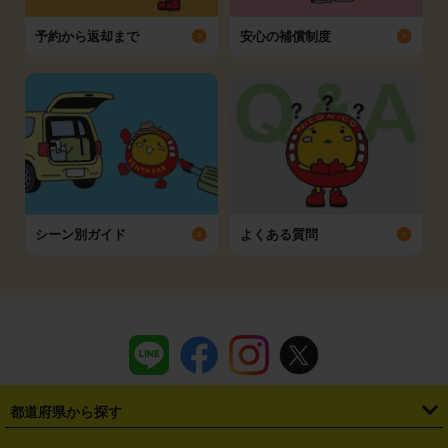
予約から返却まで
安心の補償制度
シーン別ガイド
よくある質問
都道府県から探す
・
北海道
・
青森県
・
岩手県
・
宮城県
・
秋田県
・
山形県