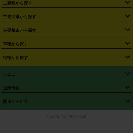
主要駅から探す
・
福島県
・
東京都
・
神奈川県
・
埼玉県
・
千葉県
・
茨城県
・
札幌駅
・
仙台駅
・
新宿駅
・
池袋駅
・
渋谷駅
・
東京駅
主要空港から探す
・
栃木県
・
群馬県
・
山梨県
・
愛知県
・
静岡県
・
岐阜県
・
横浜駅
・
川崎駅
・
大宮駅
・
西船橋駅
・
柏駅
・
名古屋駅
・
新千歳空港
・
仙台空港
主要都市から探す
・
長野県
・
新潟県
・
富山県
・
石川県
・
福井県
・
大阪府
・
大阪駅
・
難波駅
・
三宮駅
・
京都駅
・
広島駅
・
博多駅
・
成田空港
・
羽田空港
・
兵庫県
・
京都府
・
滋賀県
・
和歌山県
・
奈良県
・
三重県
・
札幌市
・
仙台市
車種から探す
・
熊本駅
・
那覇空港駅
・
中部国際空港セントレア
・
関西国際空港
・
鳥取県
・
島根県
・
岡山県
・
広島県
・
山口県
・
徳島県
・
千葉市
・
さいたま市
・
軽自動車
・
コンパクトカー
・
ステーションワゴン・セダン
特徴から探す
・
大阪国際空港（伊丹空港）
・
神戸空港
・
香川県
・
愛媛県
・
高知県
・
福岡県
・
佐賀県
・
長崎県
・
横浜市
・
川崎市
・
ミニバン・ワンボックス
・
高級ミニバン・ワンボックス
・
SUV
・
岡山空港
・
徳島空港
・
ハイブリッド
・
宅配レンタカー
・
ETCカードレンタル
・
熊本県
・
大分県
・
宮崎県
・
鹿児島県
・
沖縄県
・
相模原市
・
新潟市
メニュー
・
軽トラック・商用バン
・
福岡空港
・
鹿児島空港
・
長期レンタル
・
深夜時間帯レンタル
・
免責補償プラス
・
静岡市
・
浜松市
・
・
トラック・バン
トップページ
・
はじめての方へ
・
ご利用案内
(タウンエースバン、ライトエースバン等)
企業情報
・
那覇空港
・
パーフェクト補償
・
スタッドレスタイヤ
・
直前予約
・
名古屋市
・
京都市
・
・
トラック・バン
ベストレート保証
・
予約から返却まで
・
・
店舗オリジナル
利用シーン別ガイ
(ハイエースバン・キャラバン等)
・
・
ニコパス(アプリ)
会社概要
・
ニュース
・
国際運転免許証
・
フランチャイズ募集
・
営業時間外返却サービス
・
個人情報保護
関連サービス
・
大阪市
・
堺市
ド
・
・
レッカー搬送サービス
カスタマーハラスメントに対する基本方針
・
神戸市
・
岡山市
・
・
車種・料金
カーリースなら「定額ニコノリパック」
・
店舗を探す
・
キャンペーン
© NICONICO RENT A CAR
・
特定商取引法に基づく表記
・
旅行業約款
・
広島市
・
北九州市
・
・
会員特典
超短期カーリースの「ニコリース」
・
選ばれる理由
・
安心・安全への取
り組み
・
福岡市
・
熊本市