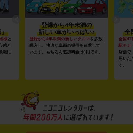
登録から4年未満の
潔」
新しい車がいっぱい♪
全
点検
と
登録から4年未満の新しいクルマ
を多数
全国47
心感と
導入し、快適な車両の提供を追求して
駅チカ
環境に
います。もちろん追加料金は0円です。
店舗で
用いた
す。