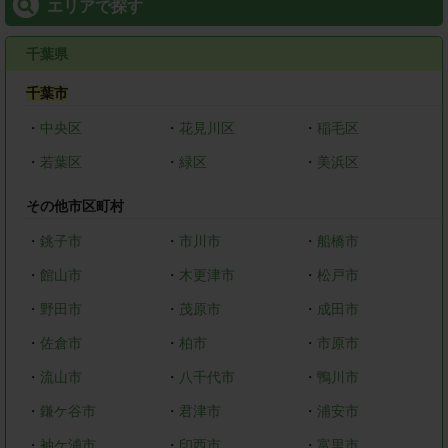
エリアで探す
千葉県
千葉市
・
中央区
・
花見川区
・
稲毛区
・
若葉区
・
緑区
・
美浜区
その他市区町村
・
銚子市
・
市川市
・
船橋市
・
館山市
・
木更津市
・
松戸市
・
野田市
・
茂原市
・
成田市
・
佐倉市
・
柏市
・
市原市
・
流山市
・
八千代市
・
鴨川市
・
鎌ケ谷市
・
君津市
・
浦安市
・
袖ケ浦市
・
印西市
・
富里市