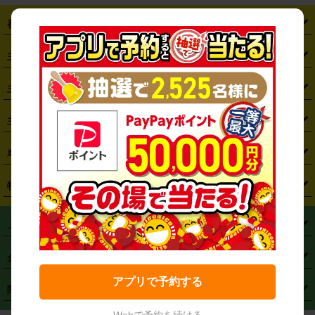
都道府県から探す
・
北海道
・
青森県
・
岩手県
・
宮城県
・
秋田県
・
山形県
主要駅から探す
・
福島県
・
東京都
・
神奈川県
・
埼玉県
・
千葉県
・
茨城県
・
札幌駅
・
仙台駅
・
新宿駅
・
池袋駅
・
渋谷駅
・
東京駅
主要空港から探す
・
栃木県
・
群馬県
・
山梨県
・
愛知県
・
静岡県
・
岐阜県
・
横浜駅
・
川崎駅
・
大宮駅
・
西船橋駅
・
柏駅
・
名古屋駅
・
新千歳空港
・
仙台空港
主要都市から探す
・
長野県
・
新潟県
・
富山県
・
石川県
・
福井県
・
大阪府
・
大阪駅
・
難波駅
・
三宮駅
・
京都駅
・
広島駅
・
博多駅
・
成田空港
・
羽田空港
・
兵庫県
・
京都府
・
滋賀県
・
和歌山県
・
奈良県
・
三重県
・
札幌市
・
仙台市
車種から探す
・
熊本駅
・
那覇空港駅
・
中部国際空港セントレア
・
関西国際空港
・
鳥取県
・
島根県
・
岡山県
・
広島県
・
山口県
・
徳島県
・
千葉市
・
さいたま市
・
軽自動車
・
コンパクトカー
・
ステーションワゴン・セダン
特徴から探す
・
大阪国際空港（伊丹空港）
・
神戸空港
・
香川県
・
愛媛県
・
高知県
・
福岡県
・
佐賀県
・
長崎県
・
横浜市
・
川崎市
・
ミニバン・ワンボックス
・
高級ミニバン・ワンボックス
・
SUV
・
岡山空港
・
徳島空港
・
ハイブリッド
・
宅配レンタカー
・
ETCカードレンタル
・
熊本県
・
大分県
・
宮崎県
・
鹿児島県
・
沖縄県
・
相模原市
・
新潟市
メニュー
・
軽トラック・商用バン
・
福岡空港
・
鹿児島空港
・
長期レンタル
・
深夜時間帯レンタル
・
免責補償プラス
・
静岡市
・
浜松市
・
・
トラック・バン
トップページ
・
はじめての方へ
・
ご利用案内
(タウンエースバン、ライトエースバン等)
企業情報
・
那覇空港
・
パーフェクト補償
・
スタッドレスタイヤ
・
直前予約
・
名古屋市
・
京都市
・
・
トラック・バン
ベストレート保証
・
予約から返却まで
・
・
店舗オリジナル
利用シーン別ガイ
(ハイエースバン・キャラバン等)
アプリで予約する
・
・
ニコパス(アプリ)
会社概要
・
ニュース
・
国際運転免許証
・
フランチャイズ募集
・
営業時間外返却サービス
・
個人情報保護
関連サービス
・
大阪市
・
堺市
ド
・
・
レッカー搬送サービス
カスタマーハラスメントに対する基本方針
・
神戸市
・
岡山市
・
・
車種・料金
カーリースなら「定額ニコノリパック」
・
店舗を探す
・
キャンペーン