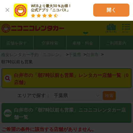
WEBより最大30％お得！

開く
公式アプリ「ニコパス」
店舗を探す
空車検索
車種・料金
ご利用案内
>
>
>
格安レンタカー予約「ニコレン」
千葉県
白井市
朝7時以前も営業
白井市の「朝7時以前も営業」レンタカー店舗一覧（0
店舗）
エリアで探す：
検索
白井市の「朝7時以前も営業」ニコニコレンタカー店
舗一覧
ご希望の条件に該当する店舗がありません。