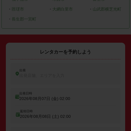
・
匝瑳市
・
大網白里市
・
山武郡横芝光町
・
長生郡一宮町
レンタカーを予約しよう
出発
出発店舗、エリアを入力
出発日時
2026年08月07日 (金)
02:00
返却日時
2026年08月08日 (土)
02:00