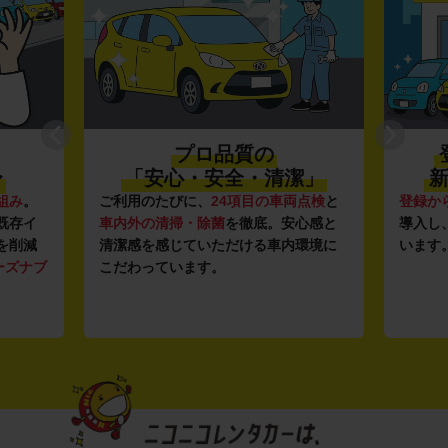
プロ品質の
〜
「安心・安全・清潔」
新
組み
。
ご利用のたびに、
24項目の車両点検
と
登録か
既存イ
車内外の清掃・除菌
を徹底。安心感と
導入し
を削減
清潔感を感じていただける車内環境に
います
ーズナブ
こだわっています。