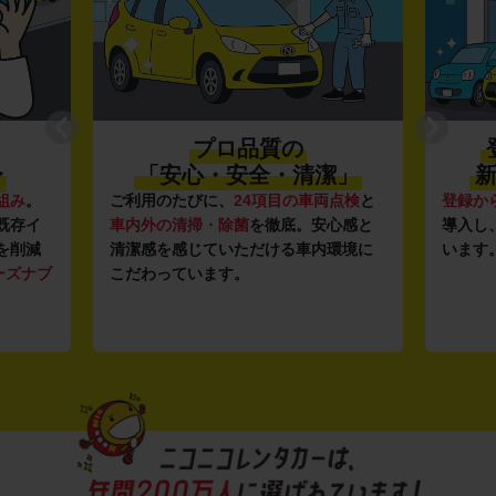
プロ品質の
〜
「安心・安全・清潔」
新
組み
。
ご利用のたびに、
24項目の車両点検
と
登録か
既存イ
車内外の清掃・除菌
を徹底。安心感と
導入し
を削減
清潔感を感じていただける車内環境に
います
ーズナブ
こだわっています。