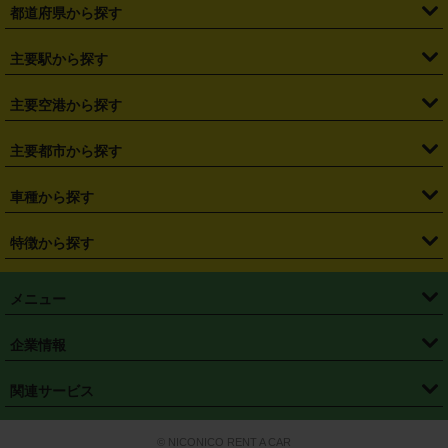
都道府県から探す
・
北海道
・
青森県
・
岩手県
・
宮城県
・
秋田県
・
山形県
主要駅から探す
・
福島県
・
東京都
・
神奈川県
・
埼玉県
・
千葉県
・
茨城県
・
札幌駅
・
仙台駅
・
新宿駅
・
池袋駅
・
渋谷駅
・
東京駅
主要空港から探す
・
栃木県
・
群馬県
・
山梨県
・
愛知県
・
静岡県
・
岐阜県
・
横浜駅
・
川崎駅
・
大宮駅
・
西船橋駅
・
柏駅
・
名古屋駅
・
新千歳空港
・
仙台空港
主要都市から探す
・
長野県
・
新潟県
・
富山県
・
石川県
・
福井県
・
大阪府
・
大阪駅
・
難波駅
・
三宮駅
・
京都駅
・
広島駅
・
博多駅
・
成田空港
・
羽田空港
・
兵庫県
・
京都府
・
滋賀県
・
和歌山県
・
奈良県
・
三重県
・
札幌市
・
仙台市
車種から探す
・
熊本駅
・
那覇空港駅
・
中部国際空港セントレア
・
関西国際空港
・
鳥取県
・
島根県
・
岡山県
・
広島県
・
山口県
・
徳島県
・
千葉市
・
さいたま市
・
軽自動車
・
コンパクトカー
・
ステーションワゴン・セダン
特徴から探す
・
大阪国際空港（伊丹空港）
・
神戸空港
・
香川県
・
愛媛県
・
高知県
・
福岡県
・
佐賀県
・
長崎県
・
横浜市
・
川崎市
・
ミニバン・ワンボックス
・
高級ミニバン・ワンボックス
・
SUV
・
岡山空港
・
徳島空港
・
ハイブリッド
・
宅配レンタカー
・
ETCカードレンタル
・
熊本県
・
大分県
・
宮崎県
・
鹿児島県
・
沖縄県
・
相模原市
・
新潟市
メニュー
・
軽トラック・商用バン
・
福岡空港
・
鹿児島空港
・
長期レンタル
・
深夜時間帯レンタル
・
免責補償プラス
・
静岡市
・
浜松市
・
・
トラック・バン
トップページ
・
はじめての方へ
・
ご利用案内
(タウンエースバン、ライトエースバン等)
企業情報
・
那覇空港
・
パーフェクト補償
・
スタッドレスタイヤ
・
直前予約
・
名古屋市
・
京都市
・
・
トラック・バン
ベストレート保証
・
予約から返却まで
・
・
店舗オリジナル
利用シーン別ガイ
(ハイエースバン・キャラバン等)
・
・
ニコパス(アプリ)
会社概要
・
ニュース
・
国際運転免許証
・
フランチャイズ募集
・
営業時間外返却サービス
・
個人情報保護
関連サービス
・
大阪市
・
堺市
ド
・
・
レッカー搬送サービス
カスタマーハラスメントに対する基本方針
・
神戸市
・
岡山市
・
・
車種・料金
カーリースなら「定額ニコノリパック」
・
店舗を探す
・
キャンペーン
© NICONICO RENT A CAR