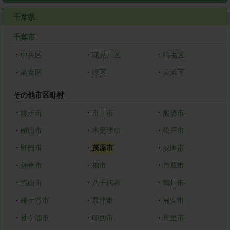
千葉県
千葉市
・
中央区
・
花見川区
・
稲毛区
・
若葉区
・
緑区
・
美浜区
その他市区町村
・
銚子市
・
市川市
・
船橋市
・
館山市
・
木更津市
・
松戸市
・
野田市
・
茂原市
・
成田市
・
佐倉市
・
柏市
・
市原市
・
流山市
・
八千代市
・
鴨川市
・
鎌ケ谷市
・
君津市
・
浦安市
・
袖ケ浦市
・
印西市
・
富里市