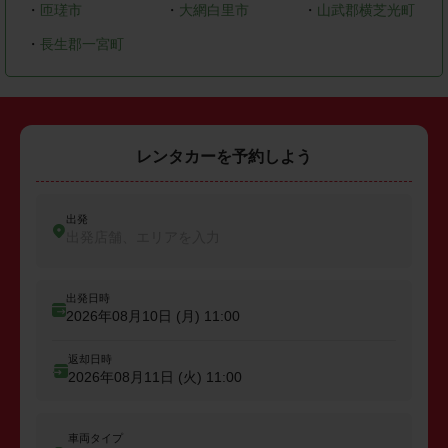
・
匝瑳市
・
大網白里市
・
山武郡横芝光町
・
長生郡一宮町
レンタカーを予約しよう
出発
出発店舗、エリアを入力
出発日時
2026年08月10日 (月)
11:00
返却日時
2026年08月11日 (火)
11:00
車両タイプ