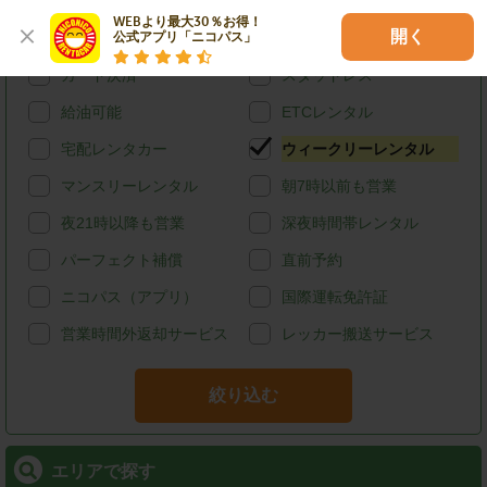
特徴で探す
WEBより最大30％お得！

開く
公式アプリ「ニコパス」
ハイブリッド
禁煙
カード決済
スタッドレス
給油可能
ETCレンタル
宅配レンタカー
ウィークリーレンタル
マンスリーレンタル
朝7時以前も営業
夜21時以降も営業
深夜時間帯レンタル
パーフェクト補償
直前予約
ニコパス（アプリ）
国際運転免許証
営業時間外返却サービス
レッカー搬送サービス
絞り込む
エリアで探す