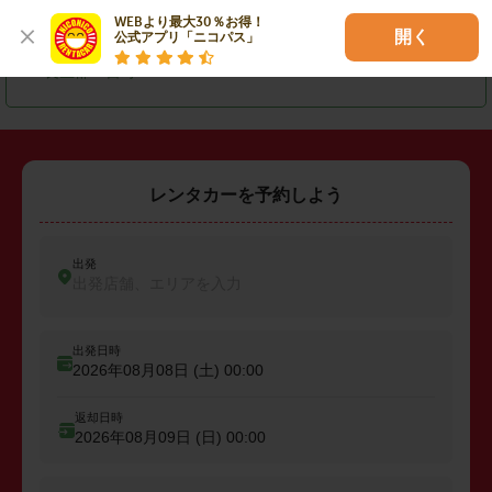
WEBより最大30％お得！

・
匝瑳市
・
大網白里市
・
山武郡横芝光町
開く
公式アプリ「ニコパス」
・
長生郡一宮町
レンタカーを予約しよう
出発
出発店舗、エリアを入力
出発日時
2026年08月08日 (土)
00:00
返却日時
2026年08月09日 (日)
00:00