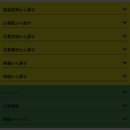
都道府県から探す
・
北海道
・
青森県
・
岩手県
・
宮城県
・
秋田県
・
山形県
主要駅から探す
・
福島県
・
東京都
・
神奈川県
・
埼玉県
・
千葉県
・
茨城県
・
札幌駅
・
仙台駅
・
新宿駅
・
池袋駅
・
渋谷駅
・
東京駅
主要空港から探す
・
栃木県
・
群馬県
・
山梨県
・
愛知県
・
静岡県
・
岐阜県
・
横浜駅
・
川崎駅
・
大宮駅
・
西船橋駅
・
柏駅
・
名古屋駅
・
新千歳空港
・
仙台空港
主要都市から探す
・
長野県
・
新潟県
・
富山県
・
石川県
・
福井県
・
大阪府
・
大阪駅
・
難波駅
・
三宮駅
・
京都駅
・
広島駅
・
博多駅
・
成田空港
・
羽田空港
・
兵庫県
・
京都府
・
滋賀県
・
和歌山県
・
奈良県
・
三重県
・
札幌市
・
仙台市
車種から探す
・
熊本駅
・
那覇空港駅
・
中部国際空港セントレア
・
関西国際空港
・
鳥取県
・
島根県
・
岡山県
・
広島県
・
山口県
・
徳島県
・
千葉市
・
さいたま市
・
軽自動車
・
コンパクトカー
・
ステーションワゴン・セダン
特徴から探す
・
大阪国際空港（伊丹空港）
・
神戸空港
・
香川県
・
愛媛県
・
高知県
・
福岡県
・
佐賀県
・
長崎県
・
横浜市
・
川崎市
・
ミニバン・ワンボックス
・
高級ミニバン・ワンボックス
・
SUV
・
岡山空港
・
徳島空港
・
ハイブリッド
・
宅配レンタカー
・
ETCカードレンタル
・
熊本県
・
大分県
・
宮崎県
・
鹿児島県
・
沖縄県
・
相模原市
・
新潟市
メニュー
・
軽トラック・商用バン
・
福岡空港
・
鹿児島空港
・
長期レンタル
・
深夜時間帯レンタル
・
免責補償プラス
・
静岡市
・
浜松市
・
・
トラック・バン
トップページ
・
はじめての方へ
・
ご利用案内
(タウンエースバン、ライトエースバン等)
企業情報
・
那覇空港
・
パーフェクト補償
・
スタッドレスタイヤ
・
直前予約
・
名古屋市
・
京都市
・
・
トラック・バン
ベストレート保証
・
予約から返却まで
・
・
店舗オリジナル
利用シーン別ガイ
(ハイエースバン・キャラバン等)
・
・
ニコパス(アプリ)
会社概要
・
ニュース
・
国際運転免許証
・
フランチャイズ募集
・
営業時間外返却サービス
・
個人情報保護
関連サービス
・
大阪市
・
堺市
ド
・
・
レッカー搬送サービス
カスタマーハラスメントに対する基本方針
・
神戸市
・
岡山市