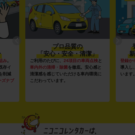
プロ品質の
〜
「安心・安全・清潔」
新
組み
。
ご利用のたびに、
24項目の車両点検
と
登録か
既存イ
車内外の清掃・除菌
を徹底。安心感と
導入し
を削減
清潔感を感じていただける車内環境に
います
ーズナブ
こだわっています。