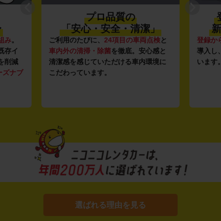
プロ品質の
〜
「安心・安全・清潔」
新
組み
。
ご利用のたびに、
24項目の車両点検
と
登録か
既存イ
車内外の清掃・除菌
を徹底。安心感と
導入し
を削減
清潔感を感じていただける車内環境に
います
ーズナブ
こだわっています。
選ばれる理由を見る