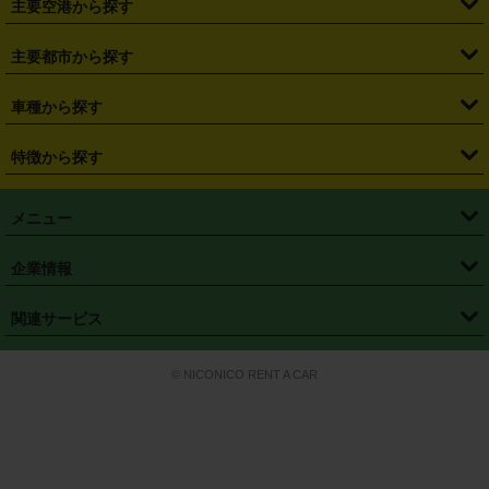
主要空港から探す
・
栃木県
・
群馬県
・
山梨県
・
愛知県
・
静岡県
・
岐阜県
・
横浜駅
・
川崎駅
・
大宮駅
・
西船橋駅
・
柏駅
・
名古屋駅
・
新千歳空港
・
仙台空港
主要都市から探す
・
長野県
・
新潟県
・
富山県
・
石川県
・
福井県
・
大阪府
・
大阪駅
・
難波駅
・
三宮駅
・
京都駅
・
広島駅
・
博多駅
・
成田空港
・
羽田空港
・
兵庫県
・
京都府
・
滋賀県
・
和歌山県
・
奈良県
・
三重県
・
札幌市
・
仙台市
車種から探す
・
熊本駅
・
那覇空港駅
・
中部国際空港セントレア
・
関西国際空港
・
鳥取県
・
島根県
・
岡山県
・
広島県
・
山口県
・
徳島県
・
千葉市
・
さいたま市
・
軽自動車
・
コンパクトカー
・
ステーションワゴン・セダン
特徴から探す
・
大阪国際空港（伊丹空港）
・
神戸空港
・
香川県
・
愛媛県
・
高知県
・
福岡県
・
佐賀県
・
長崎県
・
横浜市
・
川崎市
・
ミニバン・ワンボックス
・
高級ミニバン・ワンボックス
・
SUV
・
岡山空港
・
徳島空港
・
ハイブリッド
・
宅配レンタカー
・
ETCカードレンタル
・
熊本県
・
大分県
・
宮崎県
・
鹿児島県
・
沖縄県
・
相模原市
・
新潟市
メニュー
・
軽トラック・商用バン
・
福岡空港
・
鹿児島空港
・
長期レンタル
・
深夜時間帯レンタル
・
免責補償プラス
・
静岡市
・
浜松市
・
・
トラック・バン
トップページ
・
はじめての方へ
・
ご利用案内
(タウンエースバン、ライトエースバン等)
企業情報
・
那覇空港
・
パーフェクト補償
・
スタッドレスタイヤ
・
直前予約
・
名古屋市
・
京都市
・
・
トラック・バン
ベストレート保証
・
予約から返却まで
・
・
店舗オリジナル
利用シーン別ガイ
(ハイエースバン・キャラバン等)
・
・
ニコパス(アプリ)
会社概要
・
ニュース
・
国際運転免許証
・
フランチャイズ募集
・
営業時間外返却サービス
・
個人情報保護
関連サービス
・
大阪市
・
堺市
ド
・
・
レッカー搬送サービス
カスタマーハラスメントに対する基本方針
・
神戸市
・
岡山市
・
・
車種・料金
カーリースなら「定額ニコノリパック」
・
店舗を探す
・
キャンペーン
© NICONICO RENT A CAR
・
特定商取引法に基づく表記
・
旅行業約款
・
広島市
・
北九州市
・
・
会員特典
超短期カーリースの「ニコリース」
・
選ばれる理由
・
安心・安全への取
り組み
・
福岡市
・
熊本市
・
清潔・快適な車内
・
徹底した車両点検
・
新しいクルマ
空間