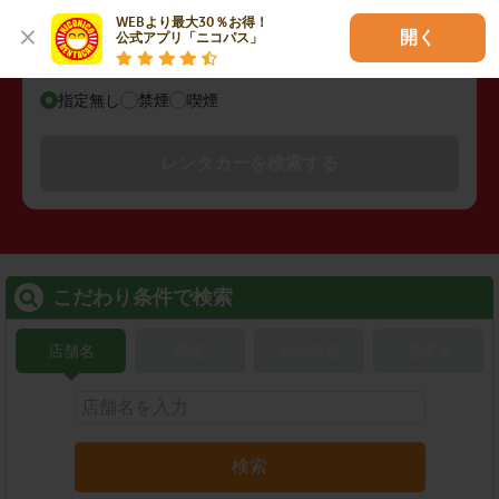
指定なし
WEBより最大30％お得！

開く
公式アプリ「ニコパス」
禁煙/喫煙
指定無し
禁煙
喫煙
レンタカーを検索する
こだわり条件で検索
店舗名
駅名
新幹線名
空港名
検索