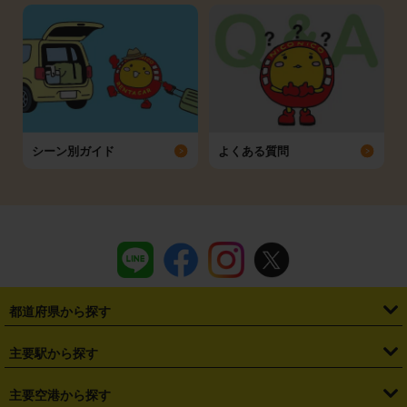
シーン別ガイド
よくある質問
都道府県から探す
・
北海道
・
青森県
・
岩手県
・
宮城県
・
秋田県
・
山形県
主要駅から探す
・
福島県
・
東京都
・
神奈川県
・
埼玉県
・
千葉県
・
茨城県
・
札幌駅
・
仙台駅
・
新宿駅
・
池袋駅
・
渋谷駅
・
東京駅
主要空港から探す
・
栃木県
・
群馬県
・
山梨県
・
愛知県
・
静岡県
・
岐阜県