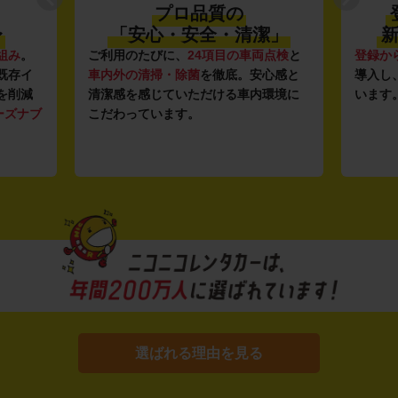
プロ品質の
〜
「安心・安全・清潔」
新
組み
。
ご利用のたびに、
24項目の車両点検
と
登録か
既存イ
車内外の清掃・除菌
を徹底。安心感と
導入し
を削減
清潔感を感じていただける車内環境に
います
ーズナブ
こだわっています。
選ばれる理由を見る