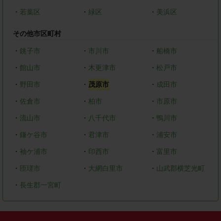
・
若葉区
・
緑区
・
美浜区
その他市区町村
・
銚子市
・
市川市
・
船橋市
・
館山市
・
木更津市
・
松戸市
・
野田市
・
茂原市
・
成田市
・
佐倉市
・
柏市
・
市原市
・
流山市
・
八千代市
・
鴨川市
・
鎌ケ谷市
・
君津市
・
浦安市
・
袖ケ浦市
・
印西市
・
富里市
・
匝瑳市
・
大網白里市
・
山武郡横芝光町
・
長生郡一宮町