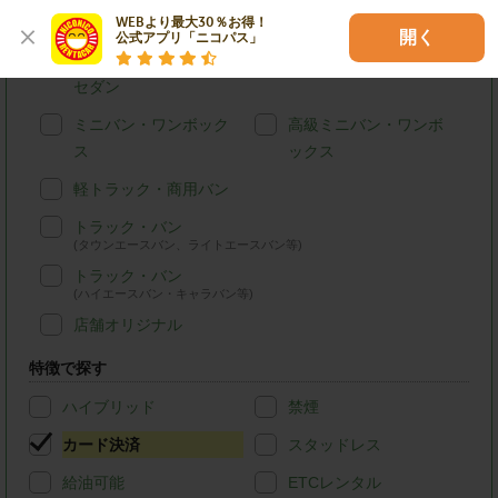
軽自動車
コンパクトカー
WEBより最大30％お得！

開く
公式アプリ「ニコパス」
ステーションワゴン・
SUV
セダン
ミニバン・ワンボック
高級ミニバン・ワンボ
ス
ックス
軽トラック・商用バン
トラック・バン
(タウンエースバン、ライトエースバン等)
トラック・バン
(ハイエースバン・キャラバン等)
店舗オリジナル
特徴で探す
ハイブリッド
禁煙
カード決済
スタッドレス
給油可能
ETCレンタル