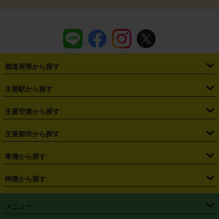
都道府県から探す
・
北海道
・
青森県
・
岩手県
・
宮城県
・
秋田県
・
山形県
主要駅から探す
・
福島県
・
東京都
・
神奈川県
・
埼玉県
・
千葉県
・
茨城県
・
札幌駅
・
仙台駅
・
新宿駅
・
池袋駅
・
渋谷駅
・
東京駅
主要空港から探す
・
栃木県
・
群馬県
・
山梨県
・
愛知県
・
静岡県
・
岐阜県
・
横浜駅
・
川崎駅
・
大宮駅
・
西船橋駅
・
柏駅
・
名古屋駅
・
新千歳空港
・
仙台空港
主要都市から探す
・
長野県
・
新潟県
・
富山県
・
石川県
・
福井県
・
大阪府
・
大阪駅
・
難波駅
・
三宮駅
・
京都駅
・
広島駅
・
博多駅
・
成田空港
・
羽田空港
・
兵庫県
・
京都府
・
滋賀県
・
和歌山県
・
奈良県
・
三重県
・
札幌市
・
仙台市
車種から探す
・
熊本駅
・
那覇空港駅
・
中部国際空港セントレア
・
関西国際空港
・
鳥取県
・
島根県
・
岡山県
・
広島県
・
山口県
・
徳島県
・
千葉市
・
さいたま市
・
軽自動車
・
コンパクトカー
・
ステーションワゴン・セダン
特徴から探す
・
大阪国際空港（伊丹空港）
・
神戸空港
・
香川県
・
愛媛県
・
高知県
・
福岡県
・
佐賀県
・
長崎県
・
横浜市
・
川崎市
・
ミニバン・ワンボックス
・
高級ミニバン・ワンボックス
・
SUV
・
岡山空港
・
徳島空港
・
ハイブリッド
・
宅配レンタカー
・
ETCカードレンタル
・
熊本県
・
大分県
・
宮崎県
・
鹿児島県
・
沖縄県
・
相模原市
・
新潟市
メニュー
・
軽トラック・商用バン
・
福岡空港
・
鹿児島空港
・
長期レンタル
・
深夜時間帯レンタル
・
免責補償プラス
・
静岡市
・
浜松市