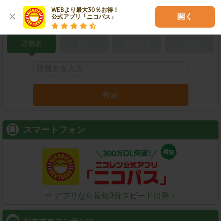
WEBより最大30％お得！

開く
公式アプリ「ニコパス」
こだわり条件で検索
店舗名
駅名
新幹線名
空港名
検索
スマートフォン
⇒ アプリなら最短3分スピード出発！