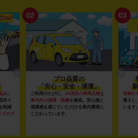
02
03
プロ品質の
〜
「安心・安全・清潔」
新
組み
。
ご利用のたびに、
24項目の車両点検
と
登録か
既存イ
車内外の清掃・除菌
を徹底。安心感と
導入し
を削減
清潔感を感じていただける車内環境に
います
ーズナブ
こだわっています。