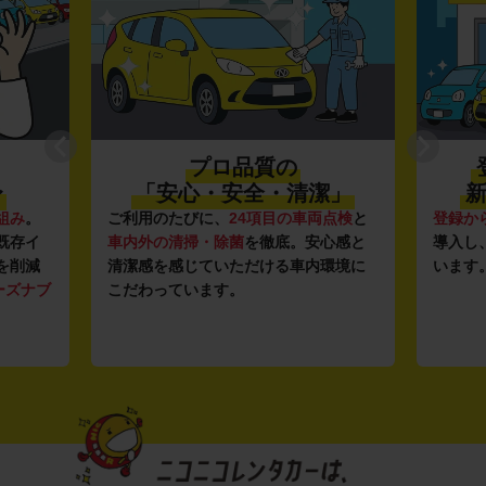
プロ品質の
〜
「安心・安全・清潔」
新
組み
。
ご利用のたびに、
24項目の車両点検
と
登録か
既存イ
車内外の清掃・除菌
を徹底。安心感と
導入し
を削減
清潔感を感じていただける車内環境に
います
ーズナブ
こだわっています。