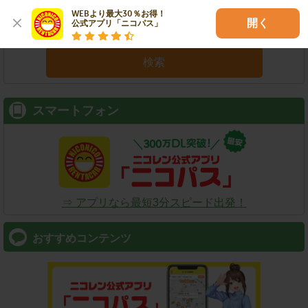
WEBより最大30％お得！

開く
公式アプリ「ニコパス」
検索
スマートフォン
⇒ アプリなら最短3分スピード出発！
おすすめコンテンツ