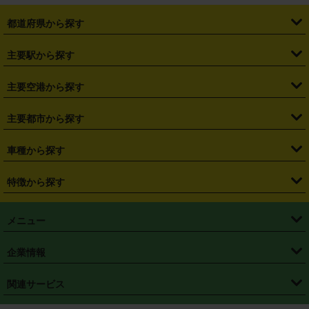
都道府県から探す
・
北海道
・
青森県
・
岩手県
・
宮城県
・
秋田県
・
山形県
主要駅から探す
・
福島県
・
東京都
・
神奈川県
・
埼玉県
・
千葉県
・
茨城県
・
札幌駅
・
仙台駅
・
新宿駅
・
池袋駅
・
渋谷駅
・
東京駅
主要空港から探す
・
栃木県
・
群馬県
・
山梨県
・
愛知県
・
静岡県
・
岐阜県
・
横浜駅
・
川崎駅
・
大宮駅
・
西船橋駅
・
柏駅
・
名古屋駅
・
新千歳空港
・
仙台空港
主要都市から探す
・
長野県
・
新潟県
・
富山県
・
石川県
・
福井県
・
大阪府
・
大阪駅
・
難波駅
・
三宮駅
・
京都駅
・
広島駅
・
博多駅
・
成田空港
・
羽田空港
・
兵庫県
・
京都府
・
滋賀県
・
和歌山県
・
奈良県
・
三重県
・
札幌市
・
仙台市
車種から探す
・
熊本駅
・
那覇空港駅
・
中部国際空港セントレア
・
関西国際空港
・
鳥取県
・
島根県
・
岡山県
・
広島県
・
山口県
・
徳島県
・
千葉市
・
さいたま市
・
軽自動車
・
コンパクトカー
・
ステーションワゴン・セダン
特徴から探す
・
大阪国際空港（伊丹空港）
・
神戸空港
・
香川県
・
愛媛県
・
高知県
・
福岡県
・
佐賀県
・
長崎県
・
横浜市
・
川崎市
・
ミニバン・ワンボックス
・
高級ミニバン・ワンボックス
・
SUV
・
岡山空港
・
徳島空港
・
ハイブリッド
・
宅配レンタカー
・
ETCカードレンタル
・
熊本県
・
大分県
・
宮崎県
・
鹿児島県
・
沖縄県
・
相模原市
・
新潟市
メニュー
・
軽トラック・商用バン
・
福岡空港
・
鹿児島空港
・
長期レンタル
・
深夜時間帯レンタル
・
免責補償プラス
・
静岡市
・
浜松市
・
・
トラック・バン
トップページ
・
はじめての方へ
・
ご利用案内
(タウンエースバン、ライトエースバン等)
企業情報
・
那覇空港
・
パーフェクト補償
・
スタッドレスタイヤ
・
直前予約
・
名古屋市
・
京都市
・
・
トラック・バン
ベストレート保証
・
予約から返却まで
・
・
店舗オリジナル
利用シーン別ガイ
(ハイエースバン・キャラバン等)
・
・
ニコパス(アプリ)
会社概要
・
ニュース
・
国際運転免許証
・
フランチャイズ募集
・
営業時間外返却サービス
・
個人情報保護
関連サービス
・
大阪市
・
堺市
ド
・
・
レッカー搬送サービス
カスタマーハラスメントに対する基本方針
・
神戸市
・
岡山市