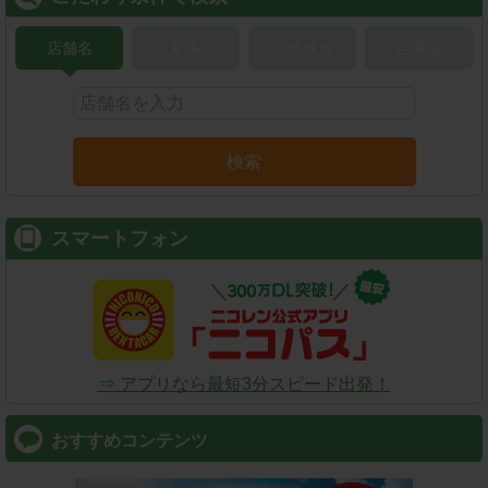
店舗名
駅名
新幹線名
空港名
検索
スマートフォン
⇒ アプリなら最短3分スピード出発！
おすすめコンテンツ