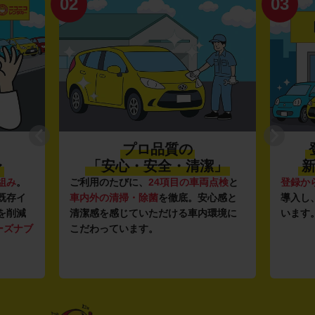
02
03
プロ品質の
〜
「安心・安全・清潔」
新
組み
。
ご利用のたびに、
24項目の車両点検
と
登録か
既存イ
車内外の清掃・除菌
を徹底。安心感と
導入し
を削減
清潔感を感じていただける車内環境に
います
ーズナブ
こだわっています。