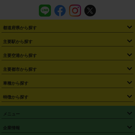
都道府県から探す
・
北海道
・
青森県
・
岩手県
・
宮城県
・
秋田県
・
山形県
主要駅から探す
・
福島県
・
東京都
・
神奈川県
・
埼玉県
・
千葉県
・
茨城県
・
札幌駅
・
仙台駅
・
新宿駅
・
池袋駅
・
渋谷駅
・
東京駅
主要空港から探す
・
栃木県
・
群馬県
・
山梨県
・
愛知県
・
静岡県
・
岐阜県
・
横浜駅
・
川崎駅
・
大宮駅
・
西船橋駅
・
柏駅
・
名古屋駅
・
新千歳空港
・
仙台空港
主要都市から探す
・
長野県
・
新潟県
・
富山県
・
石川県
・
福井県
・
大阪府
・
大阪駅
・
難波駅
・
三宮駅
・
京都駅
・
広島駅
・
博多駅
・
成田空港
・
羽田空港
・
兵庫県
・
京都府
・
滋賀県
・
和歌山県
・
奈良県
・
三重県
・
札幌市
・
仙台市
車種から探す
・
熊本駅
・
那覇空港駅
・
中部国際空港セントレア
・
関西国際空港
・
鳥取県
・
島根県
・
岡山県
・
広島県
・
山口県
・
徳島県
・
千葉市
・
さいたま市
・
軽自動車
・
コンパクトカー
・
ステーションワゴン・セダン
特徴から探す
・
大阪国際空港（伊丹空港）
・
神戸空港
・
香川県
・
愛媛県
・
高知県
・
福岡県
・
佐賀県
・
長崎県
・
横浜市
・
川崎市
・
ミニバン・ワンボックス
・
高級ミニバン・ワンボックス
・
SUV
・
岡山空港
・
徳島空港
・
ハイブリッド
・
宅配レンタカー
・
ETCカードレンタル
・
熊本県
・
大分県
・
宮崎県
・
鹿児島県
・
沖縄県
・
相模原市
・
新潟市
メニュー
・
軽トラック・商用バン
・
福岡空港
・
鹿児島空港
・
長期レンタル
・
深夜時間帯レンタル
・
免責補償プラス
・
静岡市
・
浜松市
・
・
トラック・バン
トップページ
・
はじめての方へ
・
ご利用案内
(タウンエースバン、ライトエースバン等)
企業情報
・
那覇空港
・
パーフェクト補償
・
スタッドレスタイヤ
・
直前予約
・
名古屋市
・
京都市
・
・
トラック・バン
ベストレート保証
・
予約から返却まで
・
・
店舗オリジナル
利用シーン別ガイ