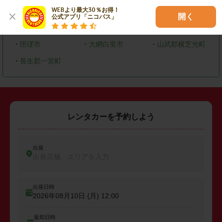
WEBより最大30％お得！

・
鎌ケ谷市
・
君津市
・
浦安市
開く
公式アプリ「ニコパス」
・
袖ケ浦市
・
印西市
・
富里市
・
匝瑳市
・
大網白里市
・
山武郡横芝光町
・
長生郡一宮町
レンタカーを予約しよう
出発
出発店舗、エリアを入力
出発日時
2026年08月10日 (月)
12:00
返却日時