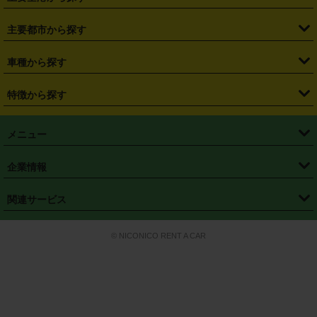
・
栃木県
・
群馬県
・
山梨県
・
愛知県
・
静岡県
・
岐阜県
・
横浜駅
・
川崎駅
・
大宮駅
・
西船橋駅
・
柏駅
・
名古屋駅
・
新千歳空港
・
仙台空港
主要都市から探す
・
長野県
・
新潟県
・
富山県
・
石川県
・
福井県
・
大阪府
・
大阪駅
・
難波駅
・
三宮駅
・
京都駅
・
広島駅
・
博多駅
・
成田空港
・
羽田空港
・
兵庫県
・
京都府
・
滋賀県
・
和歌山県
・
奈良県
・
三重県
・
札幌市
・
仙台市
車種から探す
・
熊本駅
・
那覇空港駅
・
中部国際空港セントレア
・
関西国際空港
・
鳥取県
・
島根県
・
岡山県
・
広島県
・
山口県
・
徳島県
・
千葉市
・
さいたま市
・
軽自動車
・
コンパクトカー
・
ステーションワゴン・セダン
特徴から探す
・
大阪国際空港（伊丹空港）
・
神戸空港
・
香川県
・
愛媛県
・
高知県
・
福岡県
・
佐賀県
・
長崎県
・
横浜市
・
川崎市
・
ミニバン・ワンボックス
・
高級ミニバン・ワンボックス
・
SUV
・
岡山空港
・
徳島空港
・
ハイブリッド
・
宅配レンタカー
・
ETCカードレンタル
・
熊本県
・
大分県
・
宮崎県
・
鹿児島県
・
沖縄県
・
相模原市
・
新潟市
メニュー
・
軽トラック・商用バン
・
福岡空港
・
鹿児島空港
・
長期レンタル
・
深夜時間帯レンタル
・
免責補償プラス
・
静岡市
・
浜松市
・
・
トラック・バン
トップページ
・
はじめての方へ
・
ご利用案内
(タウンエースバン、ライトエースバン等)
企業情報
・
那覇空港
・
パーフェクト補償
・
スタッドレスタイヤ
・
直前予約
・
名古屋市
・
京都市
・
・
トラック・バン
ベストレート保証
・
予約から返却まで
・
・
店舗オリジナル
利用シーン別ガイ
(ハイエースバン・キャラバン等)
・
・
ニコパス(アプリ)
会社概要
・
ニュース
・
国際運転免許証
・
フランチャイズ募集
・
営業時間外返却サービス
・
個人情報保護
関連サービス
・
大阪市
・
堺市
ド
・
・
レッカー搬送サービス
カスタマーハラスメントに対する基本方針
・
神戸市
・
岡山市
・
・
車種・料金
カーリースなら「定額ニコノリパック」
・
店舗を探す
・
キャンペーン
© NICONICO RENT A CAR
・
特定商取引法に基づく表記
・
旅行業約款
・
広島市
・
北九州市
・
・
会員特典
超短期カーリースの「ニコリース」
・
選ばれる理由
・
安心・安全への取
り組み
・
福岡市
・
熊本市
・
清潔・快適な車内
・
徹底した車両点検
・
新しいクルマ
空間