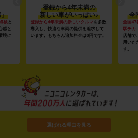
登録から4年未満の
潔」
新しい車がいっぱい♪
全
点検
と
登録から4年未満の新しいクルマ
を多数
全国47
心感と
導入し、快適な車両の提供を追求して
駅チカ
環境に
います。もちろん追加料金は0円です。
店舗で
用いた
す。
選ばれる理由を見る