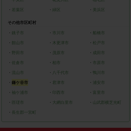
・
若葉区
・
緑区
・
美浜区
その他市区町村
・
銚子市
・
市川市
・
船橋市
・
館山市
・
木更津市
・
松戸市
・
野田市
・
茂原市
・
成田市
・
佐倉市
・
柏市
・
市原市
・
流山市
・
八千代市
・
鴨川市
・
鎌ケ谷市
・
君津市
・
浦安市
・
袖ケ浦市
・
印西市
・
富里市
・
匝瑳市
・
大網白里市
・
山武郡横芝光町
・
長生郡一宮町