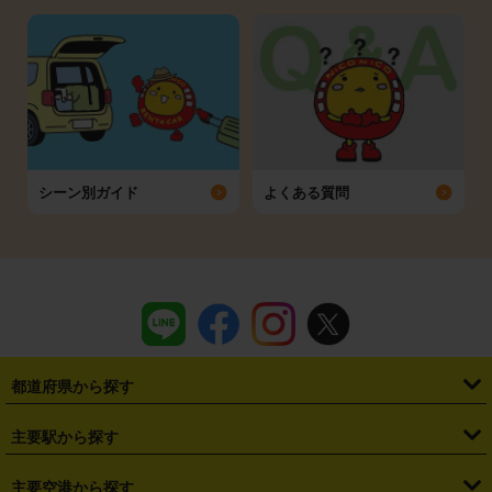
シーン別ガイド
よくある質問
都道府県から探す
・
北海道
・
青森県
・
岩手県
・
宮城県
・
秋田県
・
山形県
主要駅から探す
・
福島県
・
東京都
・
神奈川県
・
埼玉県
・
千葉県
・
茨城県
・
札幌駅
・
仙台駅
・
新宿駅
・
池袋駅
・
渋谷駅
・
東京駅
主要空港から探す