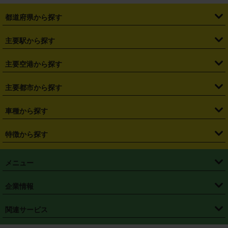
都道府県から探す
・
北海道
・
青森県
・
岩手県
・
宮城県
・
秋田県
・
山形県
主要駅から探す
・
福島県
・
東京都
・
神奈川県
・
埼玉県
・
千葉県
・
茨城県
・
札幌駅
・
仙台駅
・
新宿駅
・
池袋駅
・
渋谷駅
・
東京駅
主要空港から探す
・
栃木県
・
群馬県
・
山梨県
・
愛知県
・
静岡県
・
岐阜県
・
横浜駅
・
川崎駅
・
大宮駅
・
西船橋駅
・
柏駅
・
名古屋駅
・
新千歳空港
・
仙台空港
主要都市から探す
・
長野県
・
新潟県
・
富山県
・
石川県
・
福井県
・
大阪府
・
大阪駅
・
難波駅
・
三宮駅
・
京都駅
・
広島駅
・
博多駅
・
成田空港
・
羽田空港
・
兵庫県
・
京都府
・
滋賀県
・
和歌山県
・
奈良県
・
三重県
・
札幌市
・
仙台市
車種から探す
・
熊本駅
・
那覇空港駅
・
中部国際空港セントレア
・
関西国際空港
・
鳥取県
・
島根県
・
岡山県
・
広島県
・
山口県
・
徳島県
・
千葉市
・
さいたま市
・
軽自動車
・
コンパクトカー
・
ステーションワゴン・セダン
特徴から探す
・
大阪国際空港（伊丹空港）
・
神戸空港
・
香川県
・
愛媛県
・
高知県
・
福岡県
・
佐賀県
・
長崎県
・
横浜市
・
川崎市
・
ミニバン・ワンボックス
・
高級ミニバン・ワンボックス
・
SUV
・
岡山空港
・
徳島空港
・
ハイブリッド
・
宅配レンタカー
・
ETCカードレンタル
・
熊本県
・
大分県
・
宮崎県
・
鹿児島県
・
沖縄県
・
相模原市
・
新潟市
メニュー
・
軽トラック・商用バン
・
福岡空港
・
鹿児島空港
・
長期レンタル
・
深夜時間帯レンタル
・
免責補償プラス
・
静岡市
・
浜松市
・
・
トラック・バン
トップページ
・
はじめての方へ
・
ご利用案内
(タウンエースバン、ライトエースバン等)
企業情報
・
那覇空港
・
パーフェクト補償
・
スタッドレスタイヤ
・
直前予約
・
名古屋市
・
京都市
・
・
トラック・バン
ベストレート保証
・
予約から返却まで
・
・
店舗オリジナル
利用シーン別ガイ
(ハイエースバン・キャラバン等)
・
・
ニコパス(アプリ)
会社概要
・
ニュース
・
国際運転免許証
・
フランチャイズ募集
・
営業時間外返却サービス
・
個人情報保護
関連サービス
・
大阪市
・
堺市
ド
・
・
レッカー搬送サービス
カスタマーハラスメントに対する基本方針
・
神戸市
・
岡山市