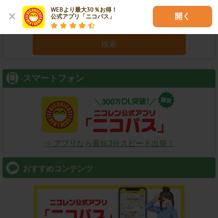
WEBより最大30％お得！

開く
公式アプリ「ニコパス」
検索
スマートフォン
⇒ アプリなら最短3分スピード出発！
おすすめコンテンツ