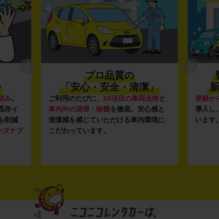
プロ品質の
〜
「安心・安全・清潔」
新
組み
。
ご利用のたびに、
24項目の車両点検
と
登録か
既存イ
車内外の清掃・除菌
を徹底。安心感と
導入し
を削減
清潔感を感じていただける車内環境に
います
ーズナブ
こだわっています。