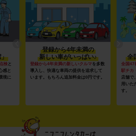
登録から4年未満の
潔」
新しい車がいっぱい♪
全
点検
と
登録から4年未満の新しいクルマ
を多数
全国47
心感と
導入し、快適な車両の提供を追求して
駅チカ
環境に
います。もちろん追加料金は0円です。
店舗で
用いた
す。