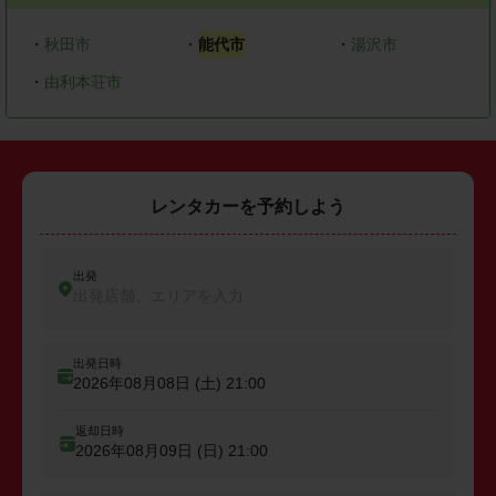
・
秋田市
・
能代市
・
湯沢市
・
由利本荘市
レンタカーを予約しよう
出発
出発店舗、エリアを入力
出発日時
2026年08月08日 (土)
21:00
返却日時
2026年08月09日 (日)
21:00