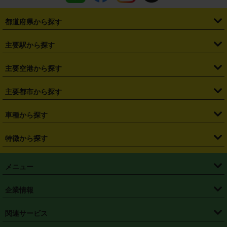
都道府県から探す
・
北海道
・
青森県
・
岩手県
・
宮城県
・
秋田県
・
山形県
主要駅から探す
・
福島県
・
東京都
・
神奈川県
・
埼玉県
・
千葉県
・
茨城県
・
札幌駅
・
仙台駅
・
新宿駅
・
池袋駅
・
渋谷駅
・
東京駅
主要空港から探す
・
栃木県
・
群馬県
・
山梨県
・
愛知県
・
静岡県
・
岐阜県
・
横浜駅
・
川崎駅
・
大宮駅
・
西船橋駅
・
柏駅
・
名古屋駅
・
新千歳空港
・
仙台空港
主要都市から探す
・
長野県
・
新潟県
・
富山県
・
石川県
・
福井県
・
大阪府
・
大阪駅
・
難波駅
・
三宮駅
・
京都駅
・
広島駅
・
博多駅
・
成田空港
・
羽田空港
・
兵庫県
・
京都府
・
滋賀県
・
和歌山県
・
奈良県
・
三重県
・
札幌市
・
仙台市
車種から探す
・
熊本駅
・
那覇空港駅
・
中部国際空港セントレア
・
関西国際空港
・
鳥取県
・
島根県
・
岡山県
・
広島県
・
山口県
・
徳島県
・
千葉市
・
さいたま市
・
軽自動車
・
コンパクトカー
・
ステーションワゴン・セダン
特徴から探す
・
大阪国際空港（伊丹空港）
・
神戸空港
・
香川県
・
愛媛県
・
高知県
・
福岡県
・
佐賀県
・
長崎県
・
横浜市
・
川崎市
・
ミニバン・ワンボックス
・
高級ミニバン・ワンボックス
・
SUV
・
岡山空港
・
徳島空港
・
ハイブリッド
・
宅配レンタカー
・
ETCカードレンタル
・
熊本県
・
大分県
・
宮崎県
・
鹿児島県
・
沖縄県
・
相模原市
・
新潟市
メニュー
・
軽トラック・商用バン
・
福岡空港
・
鹿児島空港
・
長期レンタル
・
深夜時間帯レンタル
・
免責補償プラス
・
静岡市
・
浜松市
・
・
トラック・バン
トップページ
・
はじめての方へ
・
ご利用案内
(タウンエースバン、ライトエースバン等)
企業情報
・
那覇空港
・
パーフェクト補償
・
スタッドレスタイヤ
・
直前予約
・
名古屋市
・
京都市
・
・
トラック・バン
ベストレート保証
・
予約から返却まで
・
・
店舗オリジナル
利用シーン別ガイ
(ハイエースバン・キャラバン等)
・
・
ニコパス(アプリ)
会社概要
・
ニュース
・
国際運転免許証
・
フランチャイズ募集
・
営業時間外返却サービス
・
個人情報保護
関連サービス
・
大阪市
・
堺市
ド
・
・
レッカー搬送サービス
カスタマーハラスメントに対する基本方針