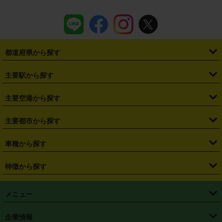
都道府県から探す
・
北海道
・
青森県
・
岩手県
・
宮城県
・
秋田県
・
山形県
主要駅から探す
・
福島県
・
東京都
・
神奈川県
・
埼玉県
・
千葉県
・
茨城県
・
札幌駅
・
仙台駅
・
新宿駅
・
池袋駅
・
渋谷駅
・
東京駅
主要空港から探す
・
栃木県
・
群馬県
・
山梨県
・
愛知県
・
静岡県
・
岐阜県
・
横浜駅
・
川崎駅
・
大宮駅
・
西船橋駅
・
柏駅
・
名古屋駅
・
新千歳空港
・
仙台空港
主要都市から探す
・
長野県
・
新潟県
・
富山県
・
石川県
・
福井県
・
大阪府
・
大阪駅
・
難波駅
・
三宮駅
・
京都駅
・
広島駅
・
博多駅
・
成田空港
・
羽田空港
・
兵庫県
・
京都府
・
滋賀県
・
和歌山県
・
奈良県
・
三重県
・
札幌市
・
仙台市
車種から探す
・
熊本駅
・
那覇空港駅
・
中部国際空港セントレア
・
関西国際空港
・
鳥取県
・
島根県
・
岡山県
・
広島県
・
山口県
・
徳島県
・
千葉市
・
さいたま市
・
軽自動車
・
コンパクトカー
・
ステーションワゴン・セダン
特徴から探す
・
大阪国際空港（伊丹空港）
・
神戸空港
・
香川県
・
愛媛県
・
高知県
・
福岡県
・
佐賀県
・
長崎県
・
横浜市
・
川崎市
・
ミニバン・ワンボックス
・
高級ミニバン・ワンボックス
・
SUV
・
岡山空港
・
徳島空港
・
ハイブリッド
・
宅配レンタカー
・
ETCカードレンタル
・
熊本県
・
大分県
・
宮崎県
・
鹿児島県
・
沖縄県
・
相模原市
・
新潟市
メニュー
・
軽トラック・商用バン
・
福岡空港
・
鹿児島空港
・
長期レンタル
・
深夜時間帯レンタル
・
免責補償プラス
・
静岡市
・
浜松市
・
・
トラック・バン
トップページ
・
はじめての方へ
・
ご利用案内
(タウンエースバン、ライトエースバン等)
企業情報
・
那覇空港
・
パーフェクト補償
・
スタッドレスタイヤ
・
直前予約