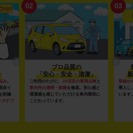
02
03
プロ品質の
〜
「安心・安全・清潔」
新
組み
。
ご利用のたびに、
24項目の車両点検
と
登録か
既存イ
車内外の清掃・除菌
を徹底。安心感と
導入し
を削減
清潔感を感じていただける車内環境に
います
ーズナブ
こだわっています。