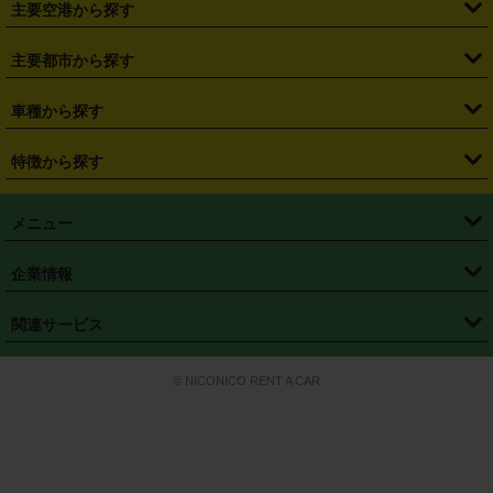
主要空港から探す
・
栃木県
・
群馬県
・
山梨県
・
愛知県
・
静岡県
・
岐阜県
・
横浜駅
・
川崎駅
・
大宮駅
・
西船橋駅
・
柏駅
・
名古屋駅
・
新千歳空港
・
仙台空港
主要都市から探す
・
長野県
・
新潟県
・
富山県
・
石川県
・
福井県
・
大阪府
・
大阪駅
・
難波駅
・
三宮駅
・
京都駅
・
広島駅
・
博多駅
・
成田空港
・
羽田空港
・
兵庫県
・
京都府
・
滋賀県
・
和歌山県
・
奈良県
・
三重県
・
札幌市
・
仙台市
車種から探す
・
熊本駅
・
那覇空港駅
・
中部国際空港セントレア
・
関西国際空港
・
鳥取県
・
島根県
・
岡山県
・
広島県
・
山口県
・
徳島県
・
千葉市
・
さいたま市
・
軽自動車
・
コンパクトカー
・
ステーションワゴン・セダン
特徴から探す
・
大阪国際空港（伊丹空港）
・
神戸空港
・
香川県
・
愛媛県
・
高知県
・
福岡県
・
佐賀県
・
長崎県
・
横浜市
・
川崎市
・
ミニバン・ワンボックス
・
高級ミニバン・ワンボックス
・
SUV
・
岡山空港
・
徳島空港
・
ハイブリッド
・
宅配レンタカー
・
ETCカードレンタル
・
熊本県
・
大分県
・
宮崎県
・
鹿児島県
・
沖縄県
・
相模原市
・
新潟市
メニュー
・
軽トラック・商用バン
・
福岡空港
・
鹿児島空港
・
長期レンタル
・
深夜時間帯レンタル
・
免責補償プラス
・
静岡市
・
浜松市
・
・
トラック・バン
トップページ
・
はじめての方へ
・
ご利用案内
(タウンエースバン、ライトエースバン等)
企業情報
・
那覇空港
・
パーフェクト補償
・
スタッドレスタイヤ
・
直前予約
・
名古屋市
・
京都市
・
・
トラック・バン
ベストレート保証
・
予約から返却まで
・
・
店舗オリジナル
利用シーン別ガイ
(ハイエースバン・キャラバン等)
・
・
ニコパス(アプリ)
会社概要
・
ニュース
・
国際運転免許証
・
フランチャイズ募集
・
営業時間外返却サービス
・
個人情報保護
関連サービス
・
大阪市
・
堺市
ド
・
・
レッカー搬送サービス
カスタマーハラスメントに対する基本方針
・
神戸市
・
岡山市
・
・
車種・料金
カーリースなら「定額ニコノリパック」
・
店舗を探す
・
キャンペーン
© NICONICO RENT A CAR
・
特定商取引法に基づく表記
・
旅行業約款
・
広島市
・
北九州市
・
・
会員特典
超短期カーリースの「ニコリース」
・
選ばれる理由
・
安心・安全への取
り組み
・
福岡市
・
熊本市
・
清潔・快適な車内
・
徹底した車両点検
・
新しいクルマ
空間