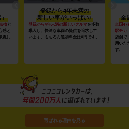
登録から4年未満の
潔」
新しい車がいっぱい♪
全
点検
と
登録から4年未満の新しいクルマ
を多数
全国47
心感と
導入し、快適な車両の提供を追求して
駅チカ
環境に
います。もちろん追加料金は0円です。
店舗で
用いた
す。
選ばれる理由を見る