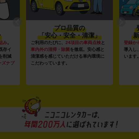
プロ品質の
〜
「安心・安全・清潔」
新
組み
。
ご利用のたびに、
24項目の車両点検
と
登録か
既存イ
車内外の清掃・除菌
を徹底。安心感と
導入し
を削減
清潔感を感じていただける車内環境に
います
ーズナブ
こだわっています。