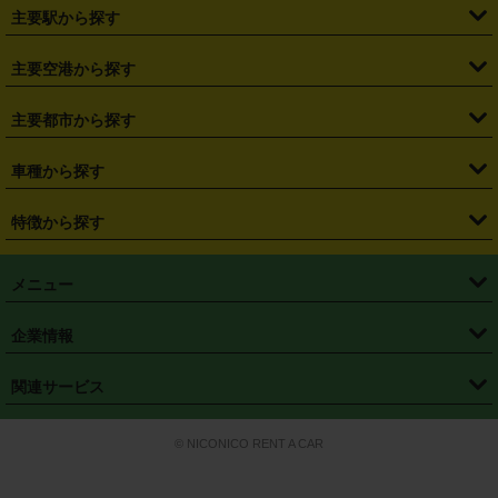
・
北海道
・
青森県
・
岩手県
・
宮城県
・
秋田県
・
山形県
主要駅から探す
・
福島県
・
東京都
・
神奈川県
・
埼玉県
・
千葉県
・
茨城県
・
札幌駅
・
仙台駅
・
新宿駅
・
池袋駅
・
渋谷駅
・
東京駅
主要空港から探す
・
栃木県
・
群馬県
・
山梨県
・
愛知県
・
静岡県
・
岐阜県
・
横浜駅
・
川崎駅
・
大宮駅
・
西船橋駅
・
柏駅
・
名古屋駅
・
新千歳空港
・
仙台空港
主要都市から探す
・
長野県
・
新潟県
・
富山県
・
石川県
・
福井県
・
大阪府
・
大阪駅
・
難波駅
・
三宮駅
・
京都駅
・
広島駅
・
博多駅
・
成田空港
・
羽田空港
・
兵庫県
・
京都府
・
滋賀県
・
和歌山県
・
奈良県
・
三重県
・
札幌市
・
仙台市
車種から探す
・
熊本駅
・
那覇空港駅
・
中部国際空港セントレア
・
関西国際空港
・
鳥取県
・
島根県
・
岡山県
・
広島県
・
山口県
・
徳島県
・
千葉市
・
さいたま市
・
軽自動車
・
コンパクトカー
・
ステーションワゴン・セダン
特徴から探す
・
大阪国際空港（伊丹空港）
・
神戸空港
・
香川県
・
愛媛県
・
高知県
・
福岡県
・
佐賀県
・
長崎県
・
横浜市
・
川崎市
・
ミニバン・ワンボックス
・
高級ミニバン・ワンボックス
・
SUV
・
岡山空港
・
徳島空港
・
ハイブリッド
・
宅配レンタカー
・
ETCカードレンタル
・
熊本県
・
大分県
・
宮崎県
・
鹿児島県
・
沖縄県
・
相模原市
・
新潟市
メニュー
・
軽トラック・商用バン
・
福岡空港
・
鹿児島空港
・
長期レンタル
・
深夜時間帯レンタル
・
免責補償プラス
・
静岡市
・
浜松市
・
・
トラック・バン
トップページ
・
はじめての方へ
・
ご利用案内
(タウンエースバン、ライトエースバン等)
企業情報
・
那覇空港
・
パーフェクト補償
・
スタッドレスタイヤ
・
直前予約
・
名古屋市
・
京都市
・
・
トラック・バン
ベストレート保証
・
予約から返却まで
・
・
店舗オリジナル
利用シーン別ガイ
(ハイエースバン・キャラバン等)
・
・
ニコパス(アプリ)
会社概要
・
ニュース
・
国際運転免許証
・
フランチャイズ募集
・
営業時間外返却サービス
・
個人情報保護
関連サービス
・
大阪市
・
堺市
ド
・
・
レッカー搬送サービス
カスタマーハラスメントに対する基本方針
・
神戸市
・
岡山市
・
・
車種・料金
カーリースなら「定額ニコノリパック」
・
店舗を探す
・
キャンペーン
© NICONICO RENT A CAR
・
特定商取引法に基づく表記
・
旅行業約款
・
広島市
・
北九州市
・
・
会員特典
超短期カーリースの「ニコリース」
・
選ばれる理由
・
安心・安全への取
り組み