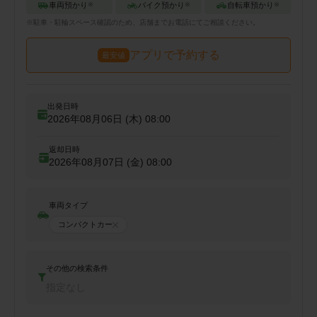
車両預かり
バイク預かり
自転車預かり
※
※
※
※
駐車・駐輪
スペース確認のため、店舗までお電話にてご相談ください。
アプリで予約する
最安値
出発日時
2026年08月06日 (木)
08:00
返却日時
2026年08月07日 (金)
08:00
車両タイプ
コンパクトカー
その他の検索条件
指定なし