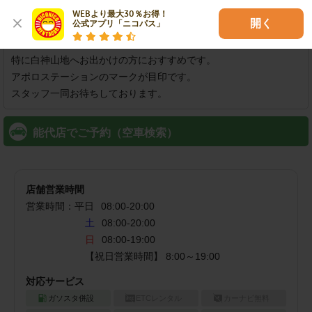
WEBより最大30％お得！

店舗紹介
開く
公式アプリ「ニコパス」
能代駅近く、出張・旅行に便利です。

特に白神山地へお出かけの方におすすめです。

アポロステーションのマークが目印です。

スタッフ一同お待ちしております。
能代店でご予約（空車検索）
店舗営業時間
営業時間：
平日
08:00
-
20:00
土
08:00-20:00
日
08:00-19:00
対応サービス
ガソスタ併設
ETCレンタル
カーナビ無料