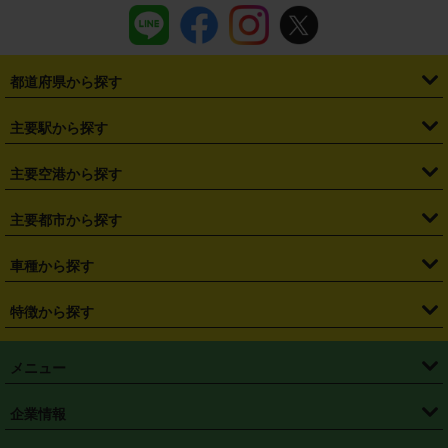
都道府県から探す
・
北海道
・
青森県
・
岩手県
・
宮城県
・
秋田県
・
山形県
主要駅から探す
・
福島県
・
東京都
・
神奈川県
・
埼玉県
・
千葉県
・
茨城県
・
札幌駅
・
仙台駅
・
新宿駅
・
池袋駅
・
渋谷駅
・
東京駅
主要空港から探す
・
栃木県
・
群馬県
・
山梨県
・
愛知県
・
静岡県
・
岐阜県
・
横浜駅
・
川崎駅
・
大宮駅
・
西船橋駅
・
柏駅
・
名古屋駅
・
新千歳空港
・
仙台空港
主要都市から探す
・
長野県
・
新潟県
・
富山県
・
石川県
・
福井県
・
大阪府
・
大阪駅
・
難波駅
・
三宮駅
・
京都駅
・
広島駅
・
博多駅
・
成田空港
・
羽田空港
・
兵庫県
・
京都府
・
滋賀県
・
和歌山県
・
奈良県
・
三重県
・
札幌市
・
仙台市
車種から探す
・
熊本駅
・
那覇空港駅
・
中部国際空港セントレア
・
関西国際空港
・
鳥取県
・
島根県
・
岡山県
・
広島県
・
山口県
・
徳島県
・
千葉市
・
さいたま市
・
軽自動車
・
コンパクトカー
・
ステーションワゴン・セダン
特徴から探す
・
大阪国際空港（伊丹空港）
・
神戸空港
・
香川県
・
愛媛県
・
高知県
・
福岡県
・
佐賀県
・
長崎県
・
横浜市
・
川崎市
・
ミニバン・ワンボックス
・
高級ミニバン・ワンボックス
・
SUV
・
岡山空港
・
徳島空港
・
ハイブリッド
・
宅配レンタカー
・
ETCカードレンタル
・
熊本県
・
大分県
・
宮崎県
・
鹿児島県
・
沖縄県
・
相模原市
・
新潟市
メニュー
・
軽トラック・商用バン
・
福岡空港
・
鹿児島空港
・
長期レンタル
・
深夜時間帯レンタル
・
免責補償プラス
・
静岡市
・
浜松市
・
・
トラック・バン
トップページ
・
はじめての方へ
・
ご利用案内
(タウンエースバン、ライトエースバン等)
企業情報
・
那覇空港
・
パーフェクト補償
・
スタッドレスタイヤ
・
直前予約
・
名古屋市
・
京都市
・
・
トラック・バン
ベストレート保証
・
予約から返却まで
・
・
店舗オリジナル
利用シーン別ガイ
(ハイエースバン・キャラバン等)