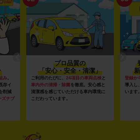
プロ品質の
〜
「安心・安全・清潔」
新
組み
。
ご利用のたびに、
24項目の車両点検
と
登録か
既存イ
車内外の清掃・除菌
を徹底。安心感と
導入し
を削減
清潔感を感じていただける車内環境に
います
ーズナブ
こだわっています。