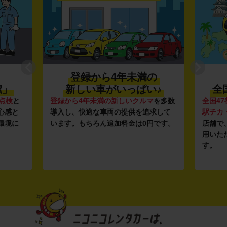
登録から4年未満の
潔」
新しい車がいっぱい♪
全
点検
と
登録から4年未満の新しいクルマ
を多数
全国47
心感と
導入し、快適な車両の提供を追求して
駅チカ
環境に
います。もちろん追加料金は0円です。
店舗で
用いた
す。