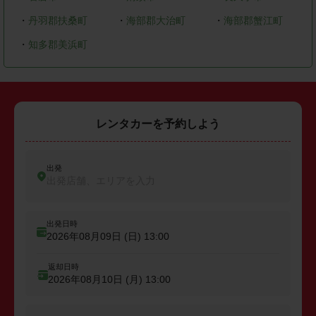
・
丹羽郡扶桑町
・
海部郡大治町
・
海部郡蟹江町
・
知多郡美浜町
レンタカーを予約しよう
出発
出発店舗、エリアを入力
出発日時
2026年08月09日 (日)
13:00
返却日時
2026年08月10日 (月)
13:00