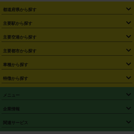
都道府県から探す
・
北海道
・
青森県
・
岩手県
・
宮城県
・
秋田県
・
山形県
主要駅から探す
・
福島県
・
東京都
・
神奈川県
・
埼玉県
・
千葉県
・
茨城県
・
札幌駅
・
仙台駅
・
新宿駅
・
池袋駅
・
渋谷駅
・
東京駅
主要空港から探す
・
栃木県
・
群馬県
・
山梨県
・
愛知県
・
静岡県
・
岐阜県
・
横浜駅
・
川崎駅
・
大宮駅
・
西船橋駅
・
柏駅
・
名古屋駅
・
新千歳空港
・
仙台空港
主要都市から探す
・
長野県
・
新潟県
・
富山県
・
石川県
・
福井県
・
大阪府
・
大阪駅
・
難波駅
・
三宮駅
・
京都駅
・
広島駅
・
博多駅
・
成田空港
・
羽田空港
・
兵庫県
・
京都府
・
滋賀県
・
和歌山県
・
奈良県
・
三重県
・
札幌市
・
仙台市
車種から探す
・
熊本駅
・
那覇空港駅
・
中部国際空港セントレア
・
関西国際空港
・
鳥取県
・
島根県
・
岡山県
・
広島県
・
山口県
・
徳島県
・
千葉市
・
さいたま市
・
軽自動車
・
コンパクトカー
・
ステーションワゴン・セダン
特徴から探す
・
大阪国際空港（伊丹空港）
・
神戸空港
・
香川県
・
愛媛県
・
高知県
・
福岡県
・
佐賀県
・
長崎県
・
横浜市
・
川崎市
・
ミニバン・ワンボックス
・
高級ミニバン・ワンボックス
・
SUV
・
岡山空港
・
徳島空港
・
ハイブリッド
・
宅配レンタカー
・
ETCカードレンタル
・
熊本県
・
大分県
・
宮崎県
・
鹿児島県
・
沖縄県
・
相模原市
・
新潟市
メニュー
・
軽トラック・商用バン
・
福岡空港
・
鹿児島空港
・
長期レンタル
・
深夜時間帯レンタル
・
免責補償プラス
・
静岡市
・
浜松市
・
・
トラック・バン
トップページ
・
はじめての方へ
・
ご利用案内
(タウンエースバン、ライトエースバン等)
企業情報
・
那覇空港
・
パーフェクト補償
・
スタッドレスタイヤ
・
直前予約
・
名古屋市
・
京都市
・
・
トラック・バン
ベストレート保証
・
予約から返却まで
・
・
店舗オリジナル
利用シーン別ガイ
(ハイエースバン・キャラバン等)
・
・
ニコパス(アプリ)
会社概要
・
ニュース
・
国際運転免許証
・
フランチャイズ募集
・
営業時間外返却サービス
・
個人情報保護
関連サービス
・
大阪市
・
堺市
ド
・
・
レッカー搬送サービス
カスタマーハラスメントに対する基本方針
・
神戸市
・
岡山市
・
・
車種・料金
カーリースなら「定額ニコノリパック」
・
店舗を探す
・
キャンペーン