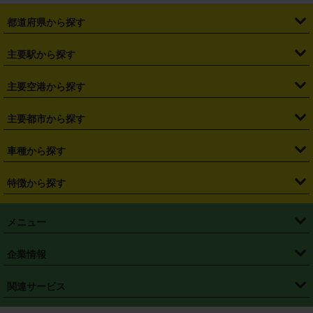
都道府県から探す
・
北海道
・
青森県
・
岩手県
・
宮城県
・
秋田県
・
山形県
主要駅から探す
・
福島県
・
東京都
・
神奈川県
・
埼玉県
・
千葉県
・
茨城県
・
札幌駅
・
仙台駅
・
新宿駅
・
池袋駅
・
渋谷駅
・
東京駅
主要空港から探す
・
栃木県
・
群馬県
・
山梨県
・
愛知県
・
静岡県
・
岐阜県
・
横浜駅
・
川崎駅
・
大宮駅
・
西船橋駅
・
柏駅
・
名古屋駅
・
新千歳空港
・
仙台空港
主要都市から探す
・
長野県
・
新潟県
・
富山県
・
石川県
・
福井県
・
大阪府
・
大阪駅
・
難波駅
・
三宮駅
・
京都駅
・
広島駅
・
博多駅
・
成田空港
・
羽田空港
・
兵庫県
・
京都府
・
滋賀県
・
和歌山県
・
奈良県
・
三重県
・
札幌市
・
仙台市
車種から探す
・
熊本駅
・
那覇空港駅
・
中部国際空港セントレア
・
関西国際空港
・
鳥取県
・
島根県
・
岡山県
・
広島県
・
山口県
・
徳島県
・
千葉市
・
さいたま市
・
軽自動車
・
コンパクトカー
・
ステーションワゴン・セダン
特徴から探す
・
大阪国際空港（伊丹空港）
・
神戸空港
・
香川県
・
愛媛県
・
高知県
・
福岡県
・
佐賀県
・
長崎県
・
横浜市
・
川崎市
・
ミニバン・ワンボックス
・
高級ミニバン・ワンボックス
・
SUV
・
岡山空港
・
徳島空港
・
ハイブリッド
・
宅配レンタカー
・
ETCカードレンタル
・
熊本県
・
大分県
・
宮崎県
・
鹿児島県
・
沖縄県
・
相模原市
・
新潟市
メニュー
・
軽トラック・商用バン
・
福岡空港
・
鹿児島空港
・
長期レンタル
・
深夜時間帯レンタル
・
免責補償プラス
・
静岡市
・
浜松市
・
・
トラック・バン
トップページ
・
はじめての方へ
・
ご利用案内
(タウンエースバン、ライトエースバン等)
企業情報
・
那覇空港
・
パーフェクト補償
・
スタッドレスタイヤ
・
直前予約
・
名古屋市
・
京都市
・
・
トラック・バン
ベストレート保証
・
予約から返却まで
・
・
店舗オリジナル
利用シーン別ガイ
(ハイエースバン・キャラバン等)
・
・
ニコパス(アプリ)
会社概要
・
ニュース
・
国際運転免許証
・
フランチャイズ募集
・
営業時間外返却サービス
・
個人情報保護
関連サービス
・
大阪市
・
堺市
ド
・
・
レッカー搬送サービス
カスタマーハラスメントに対する基本方針
・
神戸市
・
岡山市
・
・
車種・料金
カーリースなら「定額ニコノリパック」
・
店舗を探す
・
キャンペーン