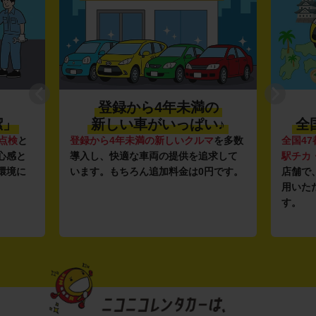
登録から4年未満の
潔」
新しい車がいっぱい♪
全
点検
と
登録から4年未満の新しいクルマ
を多数
全国47
心感と
導入し、快適な車両の提供を追求して
駅チカ
環境に
います。もちろん追加料金は0円です。
店舗で
用いた
す。