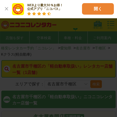
WEBより最大30％お得！

開く
公式アプリ「ニコパス」
店舗を探す
空車検索
車種・料金
ご利用案内
>
>
>
>
格安レンタカー予約「ニコレン」
愛知県
名古屋市
千種区
Kクラス(軽自動車)
名古屋市千種区の「軽自動車取扱い」レンタカー店舗
一覧（1店舗）
エリアで探す：
検索
名古屋市千種区の「軽自動車取扱い」ニコニコレンタ
カー店舗一覧
名古屋春岡店