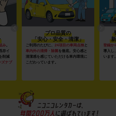
プロ品質の
〜
「安心・安全・清潔」
新
組み
。
ご利用のたびに、
24項目の車両点検
と
登録か
既存イ
車内外の清掃・除菌
を徹底。安心感と
導入し
を削減
清潔感を感じていただける車内環境に
います
ーズナブ
こだわっています。