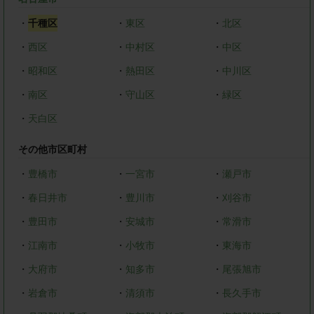
・
千種区
・
東区
・
北区
・
西区
・
中村区
・
中区
・
昭和区
・
熱田区
・
中川区
・
南区
・
守山区
・
緑区
・
天白区
その他市区町村
・
豊橋市
・
一宮市
・
瀬戸市
・
春日井市
・
豊川市
・
刈谷市
・
豊田市
・
安城市
・
常滑市
・
江南市
・
小牧市
・
東海市
・
大府市
・
知多市
・
尾張旭市
・
岩倉市
・
清須市
・
長久手市