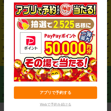
都道府県から探す
・
北海道
・
青森県
・
岩手県
・
宮城県
・
秋田県
・
山形県
主要駅から探す
・
福島県
・
東京都
・
神奈川県
・
埼玉県
・
千葉県
・
茨城県
・
札幌駅
・
仙台駅
・
新宿駅
・
池袋駅
・
渋谷駅
・
東京駅
主要空港から探す
・
栃木県
・
群馬県
・
山梨県
・
愛知県
・
静岡県
・
岐阜県
・
横浜駅
・
川崎駅
・
大宮駅
・
西船橋駅
・
柏駅
・
名古屋駅
・
新千歳空港
・
仙台空港
主要都市から探す
・
長野県
・
新潟県
・
富山県
・
石川県
・
福井県
・
大阪府
・
大阪駅
・
難波駅
・
三宮駅
・
京都駅
・
広島駅
・
博多駅
・
成田空港
・
羽田空港
・
兵庫県
・
京都府
・
滋賀県
・
和歌山県
・
奈良県
・
三重県
・
札幌市
・
仙台市
車種から探す
・
熊本駅
・
那覇空港駅
・
中部国際空港セントレア
・
関西国際空港
・
鳥取県
・
島根県
・
岡山県
・
広島県
・
山口県
・
徳島県
・
千葉市
・
さいたま市
・
軽自動車
・
コンパクトカー
・
ステーションワゴン・セダン
特徴から探す
・
大阪国際空港（伊丹空港）
・
神戸空港
・
香川県
・
愛媛県
・
高知県
・
福岡県
・
佐賀県
・
長崎県
・
横浜市
・
川崎市
・
ミニバン・ワンボックス
・
高級ミニバン・ワンボックス
・
SUV
・
岡山空港
・
徳島空港
・
ハイブリッド
・
宅配レンタカー
・
ETCカードレンタル
・
熊本県
・
大分県
・
宮崎県
・
鹿児島県
・
沖縄県
・
相模原市
・
新潟市
メニュー
・
軽トラック・商用バン
・
福岡空港
・
鹿児島空港
・
長期レンタル
・
深夜時間帯レンタル
・
免責補償プラス
・
静岡市
・
浜松市
・
・
トラック・バン
トップページ
・
はじめての方へ
・
ご利用案内
(タウンエースバン、ライトエースバン等)
企業情報
・
那覇空港
・
パーフェクト補償
・
スタッドレスタイヤ
・
直前予約
・
名古屋市
・
京都市
・
・
トラック・バン
ベストレート保証
・
予約から返却まで
・
・
店舗オリジナル
利用シーン別ガイ
(ハイエースバン・キャラバン等)
アプリで予約する
・
・
ニコパス(アプリ)
会社概要
・
ニュース
・
国際運転免許証
・
フランチャイズ募集
・
営業時間外返却サービス
・
個人情報保護
関連サービス
・
大阪市
・
堺市
ド
・
・
レッカー搬送サービス
カスタマーハラスメントに対する基本方針
・
神戸市
・
岡山市
・
・
車種・料金
カーリースなら「定額ニコノリパック」
・
店舗を探す
・
キャンペーン
Webで予約を続ける
© NICONICO RENT A CAR
・
特定商取引法に基づく表記
・
旅行業約款