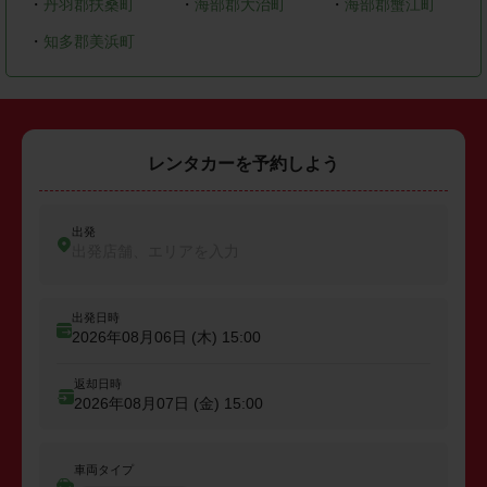
・
丹羽郡扶桑町
・
海部郡大治町
・
海部郡蟹江町
・
知多郡美浜町
レンタカーを予約しよう
出発
出発店舗、エリアを入力
出発日時
2026年08月06日 (木)
15:00
返却日時
2026年08月07日 (金)
15:00
車両タイプ