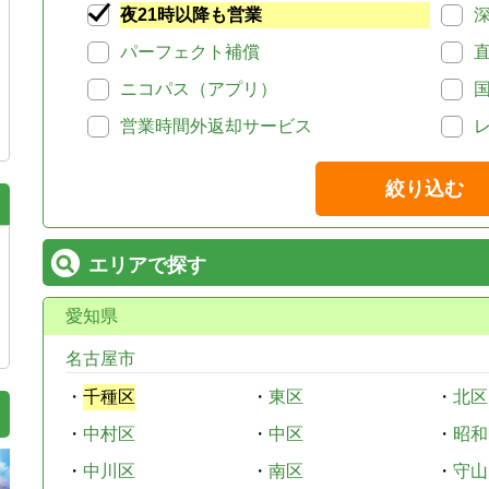
夜21時以降も営業
パーフェクト補償
ニコパス（アプリ）
営業時間外返却サービス
絞り込む
エリアで探す
愛知県
名古屋市
・
千種区
・
東区
・
北区
・
中村区
・
中区
・
昭和
・
中川区
・
南区
・
守山