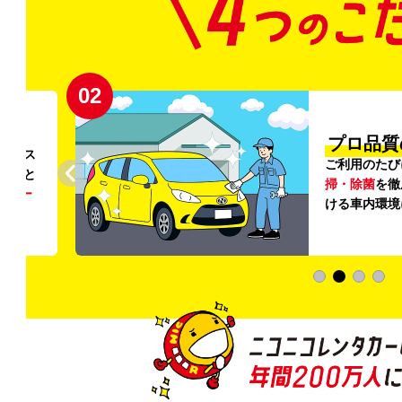
02
円〜
プロ品質
リンス
ご利用のたび
ること
掃・除菌
を徹
う
リー
ける車内環境