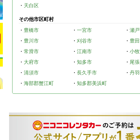
・
天白区
その他市区町村
・
豊橋市
・
一宮市
・
瀬戸
・
豊川市
・
刈谷市
・
豊田
・
常滑市
・
江南市
・
小牧
・
大府市
・
知多市
・
尾張
・
清須市
・
長久手市
・
丹羽
・
海部郡蟹江町
・
知多郡美浜町