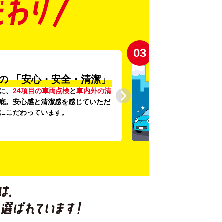
03
の
「安心・安全・清潔」
に、
24項目の車両点検
と
車内外の清
底。安心感と清潔感を感じていただ
にこだわっています。