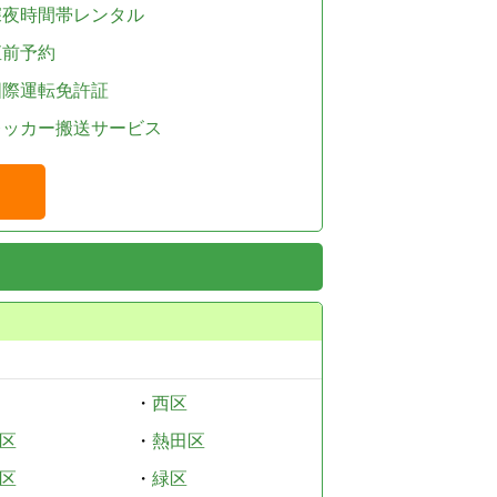
深夜時間帯レンタル
直前予約
国際運転免許証
レッカー搬送サービス
・
西区
区
・
熱田区
区
・
緑区