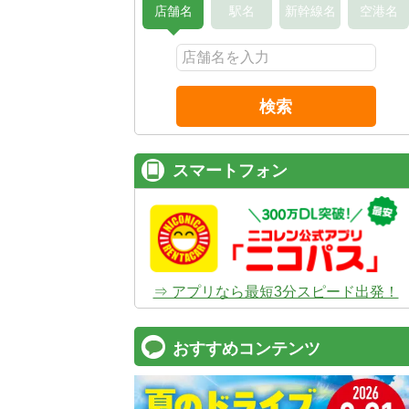
店舗名
駅名
新幹線名
空港名
検索
スマートフォン
⇒ アプリなら最短3分スピード出発！
おすすめコンテンツ