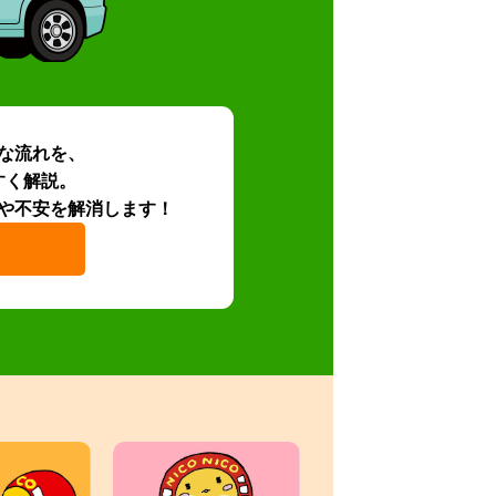
な流れを、
すく解説。
や不安を解消します！