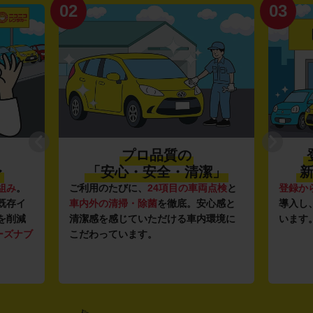
02
03
プロ品質の
〜
「安心・安全・清潔」
新
組み
。
ご利用のたびに、
24項目の車両点検
と
登録か
既存イ
車内外の清掃・除菌
を徹底。安心感と
導入し
を削減
清潔感を感じていただける車内環境に
います
ーズナブ
こだわっています。