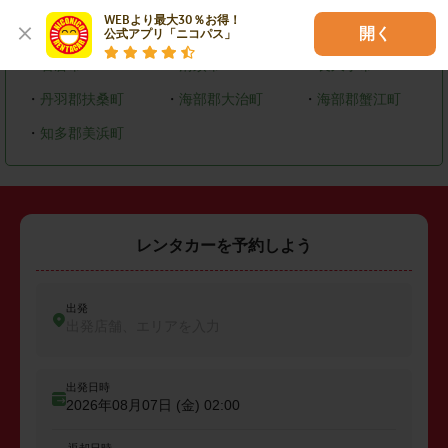
WEBより最大30％お得！

・
大府市
・
知多市
・
尾張旭市
開く
公式アプリ「ニコパス」
・
岩倉市
・
清須市
・
長久手市
・
丹羽郡扶桑町
・
海部郡大治町
・
海部郡蟹江町
・
知多郡美浜町
レンタカーを予約しよう
出発
出発店舗、エリアを入力
出発日時
2026年08月07日 (金)
02:00