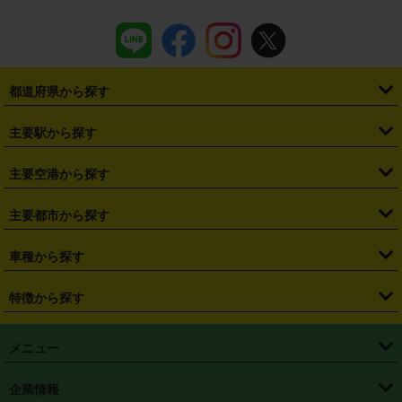
都道府県から探す
・
北海道
・
青森県
・
岩手県
・
宮城県
・
秋田県
・
山形県
主要駅から探す
・
福島県
・
東京都
・
神奈川県
・
埼玉県
・
千葉県
・
茨城県
・
札幌駅
・
仙台駅
・
新宿駅
・
池袋駅
・
渋谷駅
・
東京駅
主要空港から探す
・
栃木県
・
群馬県
・
山梨県
・
愛知県
・
静岡県
・
岐阜県
・
横浜駅
・
川崎駅
・
大宮駅
・
西船橋駅
・
柏駅
・
名古屋駅
・
新千歳空港
・
仙台空港
主要都市から探す
・
長野県
・
新潟県
・
富山県
・
石川県
・
福井県
・
大阪府
・
大阪駅
・
難波駅
・
三宮駅
・
京都駅
・
広島駅
・
博多駅
・
成田空港
・
羽田空港
・
兵庫県
・
京都府
・
滋賀県
・
和歌山県
・
奈良県
・
三重県
・
札幌市
・
仙台市
車種から探す
・
熊本駅
・
那覇空港駅
・
中部国際空港セントレア
・
関西国際空港
・
鳥取県
・
島根県
・
岡山県
・
広島県
・
山口県
・
徳島県
・
千葉市
・
さいたま市
・
軽自動車
・
コンパクトカー
・
ステーションワゴン・セダン
特徴から探す
・
大阪国際空港（伊丹空港）
・
神戸空港
・
香川県
・
愛媛県
・
高知県
・
福岡県
・
佐賀県
・
長崎県
・
横浜市
・
川崎市
・
ミニバン・ワンボックス
・
高級ミニバン・ワンボックス
・
SUV
・
岡山空港
・
徳島空港
・
ハイブリッド
・
宅配レンタカー
・
ETCカードレンタル
・
熊本県
・
大分県
・
宮崎県
・
鹿児島県
・
沖縄県
・
相模原市
・
新潟市
メニュー
・
軽トラック・商用バン
・
福岡空港
・
鹿児島空港
・
長期レンタル
・
深夜時間帯レンタル
・
免責補償プラス
・
静岡市
・
浜松市
・
・
トラック・バン
トップページ
・
はじめての方へ
・
ご利用案内
(タウンエースバン、ライトエースバン等)
企業情報
・
那覇空港
・
パーフェクト補償
・
スタッドレスタイヤ
・
直前予約
・
名古屋市
・
京都市