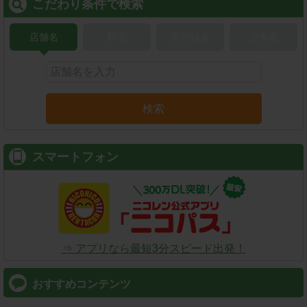
こだわり条件で検索
店舗名
駅名
新幹線名
空港名
検索
スマートフォン
⇒ アプリなら最短3分スピード出発！
おすすめコンテンツ