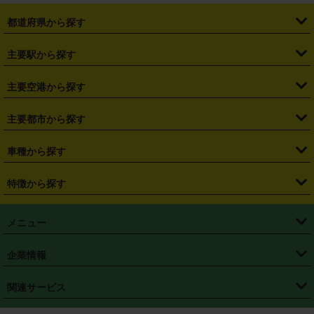
都道府県から探す
・
北海道
・
青森県
・
岩手県
・
宮城県
・
秋田県
・
山形県
主要駅から探す
・
福島県
・
東京都
・
神奈川県
・
埼玉県
・
千葉県
・
茨城県
・
札幌駅
・
仙台駅
・
新宿駅
・
池袋駅
・
渋谷駅
・
東京駅
主要空港から探す
・
栃木県
・
群馬県
・
山梨県
・
愛知県
・
静岡県
・
岐阜県
・
横浜駅
・
川崎駅
・
大宮駅
・
西船橋駅
・
柏駅
・
名古屋駅
・
新千歳空港
・
仙台空港
主要都市から探す
・
長野県
・
新潟県
・
富山県
・
石川県
・
福井県
・
大阪府
・
大阪駅
・
難波駅
・
三宮駅
・
京都駅
・
広島駅
・
博多駅
・
成田空港
・
羽田空港
・
兵庫県
・
京都府
・
滋賀県
・
和歌山県
・
奈良県
・
三重県
・
札幌市
・
仙台市
車種から探す
・
熊本駅
・
那覇空港駅
・
中部国際空港セントレア
・
関西国際空港
・
鳥取県
・
島根県
・
岡山県
・
広島県
・
山口県
・
徳島県
・
千葉市
・
さいたま市
・
軽自動車
・
コンパクトカー
・
ステーションワゴン・セダン
特徴から探す
・
大阪国際空港（伊丹空港）
・
神戸空港
・
香川県
・
愛媛県
・
高知県
・
福岡県
・
佐賀県
・
長崎県
・
横浜市
・
川崎市
・
ミニバン・ワンボックス
・
高級ミニバン・ワンボックス
・
SUV
・
岡山空港
・
徳島空港
・
ハイブリッド
・
宅配レンタカー
・
ETCカードレンタル
・
熊本県
・
大分県
・
宮崎県
・
鹿児島県
・
沖縄県
・
相模原市
・
新潟市
メニュー
・
軽トラック・商用バン
・
福岡空港
・
鹿児島空港
・
長期レンタル
・
深夜時間帯レンタル
・
免責補償プラス
・
静岡市
・
浜松市
・
・
トラック・バン
トップページ
・
はじめての方へ
・
ご利用案内
(タウンエースバン、ライトエースバン等)
企業情報
・
那覇空港
・
パーフェクト補償
・
スタッドレスタイヤ
・
直前予約
・
名古屋市
・
京都市
・
・
トラック・バン
ベストレート保証
・
予約から返却まで
・
・
店舗オリジナル
利用シーン別ガイ
(ハイエースバン・キャラバン等)
・
・
ニコパス(アプリ)
会社概要
・
ニュース
・
国際運転免許証
・
フランチャイズ募集
・
営業時間外返却サービス
・
個人情報保護
関連サービス
・
大阪市
・
堺市
ド
・
・
レッカー搬送サービス
カスタマーハラスメントに対する基本方針
・
神戸市
・
岡山市
・
・
車種・料金
カーリースなら「定額ニコノリパック」
・
店舗を探す
・
キャンペーン