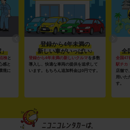
登録から4年未満の
潔」
新しい車がいっぱい♪
全
点検
と
登録から4年未満の新しいクルマ
を多数
全国47
心感と
導入し、快適な車両の提供を追求して
駅チカ
環境に
います。もちろん追加料金は0円です。
店舗で
用いた
す。