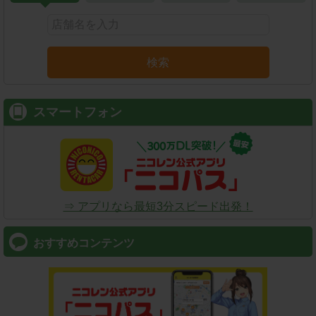
検索
スマートフォン
⇒ アプリなら最短3分スピード出発！
おすすめコンテンツ