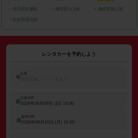
・
丹羽郡扶桑町
・
海部郡大治町
・
海部郡蟹江町
・
知多郡美浜町
レンタカーを予約しよう
出発
出発店舗、エリアを入力
出発日時
2026年08月09日 (日)
10:00
返却日時
2026年08月10日 (月)
10:00