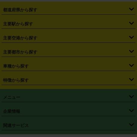
都道府県から探す
・
北海道
・
青森県
・
岩手県
・
宮城県
・
秋田県
・
山形県
主要駅から探す
・
福島県
・
東京都
・
神奈川県
・
埼玉県
・
千葉県
・
茨城県
・
札幌駅
・
仙台駅
・
新宿駅
・
池袋駅
・
渋谷駅
・
東京駅
主要空港から探す
・
栃木県
・
群馬県
・
山梨県
・
愛知県
・
静岡県
・
岐阜県
・
横浜駅
・
川崎駅
・
大宮駅
・
西船橋駅
・
柏駅
・
名古屋駅
・
新千歳空港
・
仙台空港
主要都市から探す
・
長野県
・
新潟県
・
富山県
・
石川県
・
福井県
・
大阪府
・
大阪駅
・
難波駅
・
三宮駅
・
京都駅
・
広島駅
・
博多駅
・
成田空港
・
羽田空港
・
兵庫県
・
京都府
・
滋賀県
・
和歌山県
・
奈良県
・
三重県
・
札幌市
・
仙台市
車種から探す
・
熊本駅
・
那覇空港駅
・
中部国際空港セントレア
・
関西国際空港
・
鳥取県
・
島根県
・
岡山県
・
広島県
・
山口県
・
徳島県
・
千葉市
・
さいたま市
・
軽自動車
・
コンパクトカー
・
ステーションワゴン・セダン
特徴から探す
・
大阪国際空港（伊丹空港）
・
神戸空港
・
香川県
・
愛媛県
・
高知県
・
福岡県
・
佐賀県
・
長崎県
・
横浜市
・
川崎市
・
ミニバン・ワンボックス
・
高級ミニバン・ワンボックス
・
SUV
・
岡山空港
・
徳島空港
・
ハイブリッド
・
宅配レンタカー
・
ETCカードレンタル
・
熊本県
・
大分県
・
宮崎県
・
鹿児島県
・
沖縄県
・
相模原市
・
新潟市
メニュー
・
軽トラック・商用バン
・
福岡空港
・
鹿児島空港
・
長期レンタル
・
深夜時間帯レンタル
・
免責補償プラス
・
静岡市
・
浜松市
・
・
トラック・バン
トップページ
・
はじめての方へ
・
ご利用案内
(タウンエースバン、ライトエースバン等)
企業情報
・
那覇空港
・
パーフェクト補償
・
スタッドレスタイヤ
・
直前予約
・
名古屋市
・
京都市
・
・
トラック・バン
ベストレート保証
・
予約から返却まで
・
・
店舗オリジナル
利用シーン別ガイ
(ハイエースバン・キャラバン等)
・
・
ニコパス(アプリ)
会社概要
・
ニュース
・
国際運転免許証
・
フランチャイズ募集
・
営業時間外返却サービス
・
個人情報保護
関連サービス
・
大阪市
・
堺市
ド
・
・
レッカー搬送サービス
カスタマーハラスメントに対する基本方針
・
神戸市
・
岡山市
・
・
車種・料金
カーリースなら「定額ニコノリパック」
・
店舗を探す
・
キャンペーン