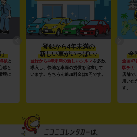
登録から4年未満の
潔」
新しい車がいっぱい♪
全
点検
と
登録から4年未満の新しいクルマ
を多数
全国47
心感と
導入し、快適な車両の提供を追求して
駅チカ
環境に
います。もちろん追加料金は0円です。
店舗で
用いた
す。