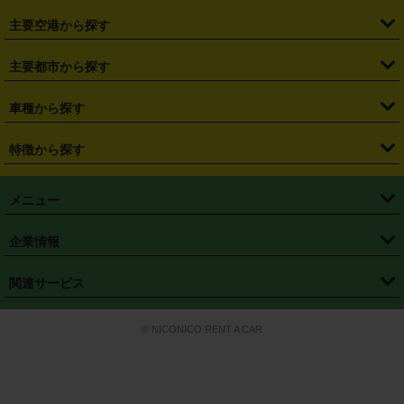
・
福島県
・
東京都
・
神奈川県
・
埼玉県
・
千葉県
・
茨城県
・
札幌駅
・
仙台駅
・
新宿駅
・
池袋駅
・
渋谷駅
・
東京駅
主要空港から探す
・
栃木県
・
群馬県
・
山梨県
・
愛知県
・
静岡県
・
岐阜県
・
横浜駅
・
川崎駅
・
大宮駅
・
西船橋駅
・
柏駅
・
名古屋駅
・
新千歳空港
・
仙台空港
主要都市から探す
・
長野県
・
新潟県
・
富山県
・
石川県
・
福井県
・
大阪府
・
大阪駅
・
難波駅
・
三宮駅
・
京都駅
・
広島駅
・
博多駅
・
成田空港
・
羽田空港
・
兵庫県
・
京都府
・
滋賀県
・
和歌山県
・
奈良県
・
三重県
・
札幌市
・
仙台市
車種から探す
・
熊本駅
・
那覇空港駅
・
中部国際空港セントレア
・
関西国際空港
・
鳥取県
・
島根県
・
岡山県
・
広島県
・
山口県
・
徳島県
・
千葉市
・
さいたま市
・
軽自動車
・
コンパクトカー
・
ステーションワゴン・セダン
特徴から探す
・
大阪国際空港（伊丹空港）
・
神戸空港
・
香川県
・
愛媛県
・
高知県
・
福岡県
・
佐賀県
・
長崎県
・
横浜市
・
川崎市
・
ミニバン・ワンボックス
・
高級ミニバン・ワンボックス
・
SUV
・
岡山空港
・
徳島空港
・
ハイブリッド
・
宅配レンタカー
・
ETCカードレンタル
・
熊本県
・
大分県
・
宮崎県
・
鹿児島県
・
沖縄県
・
相模原市
・
新潟市
メニュー
・
軽トラック・商用バン
・
福岡空港
・
鹿児島空港
・
長期レンタル
・
深夜時間帯レンタル
・
免責補償プラス
・
静岡市
・
浜松市
・
・
トラック・バン
トップページ
・
はじめての方へ
・
ご利用案内
(タウンエースバン、ライトエースバン等)
企業情報
・
那覇空港
・
パーフェクト補償
・
スタッドレスタイヤ
・
直前予約
・
名古屋市
・
京都市
・
・
トラック・バン
ベストレート保証
・
予約から返却まで
・
・
店舗オリジナル
利用シーン別ガイ
(ハイエースバン・キャラバン等)
・
・
ニコパス(アプリ)
会社概要
・
ニュース
・
国際運転免許証
・
フランチャイズ募集
・
営業時間外返却サービス
・
個人情報保護
関連サービス
・
大阪市
・
堺市
ド
・
・
レッカー搬送サービス
カスタマーハラスメントに対する基本方針
・
神戸市
・
岡山市
・
・
車種・料金
カーリースなら「定額ニコノリパック」
・
店舗を探す
・
キャンペーン
© NICONICO RENT A CAR
・
特定商取引法に基づく表記
・
旅行業約款
・
広島市
・
北九州市
・
・
会員特典
超短期カーリースの「ニコリース」
・
選ばれる理由
・
安心・安全への取
り組み
・
福岡市
・
熊本市
・
清潔・快適な車内
・
徹底した車両点検
・
新しいクルマ