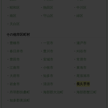
・
昭和区
・
熱田区
・
中川区
・
南区
・
守山区
・
緑区
・
天白区
その他市区町村
・
豊橋市
・
一宮市
・
瀬戸市
・
春日井市
・
豊川市
・
刈谷市
・
豊田市
・
安城市
・
常滑市
・
江南市
・
小牧市
・
東海市
・
大府市
・
知多市
・
尾張旭市
・
岩倉市
・
清須市
・
長久手市
・
丹羽郡扶桑町
・
海部郡大治町
・
海部郡蟹江町
・
知多郡美浜町