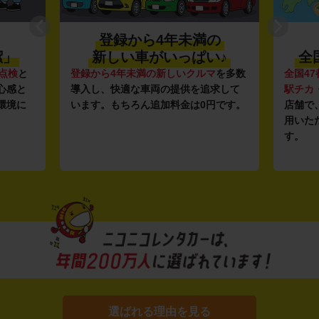
登録から4年未満の
潔」
新しい車がいっぱい♪
全
点検
と
登録から4年未満の新しいクルマ
を多数
全国47
心感と
導入し、快適な車両の提供を追求して
駅チカ
環境に
います。もちろん追加料金は0円です。
店舗で
用いた
す。
選ばれる理由を見る