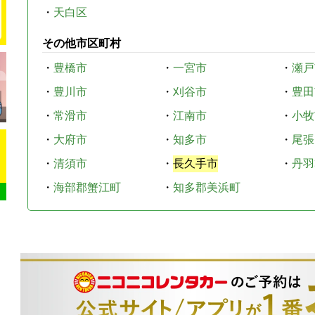
・
天白区
その他市区町村
・
豊橋市
・
一宮市
・
瀬戸
・
豊川市
・
刈谷市
・
豊田
・
常滑市
・
江南市
・
小牧
・
大府市
・
知多市
・
尾張
・
清須市
・
長久手市
・
丹羽
・
海部郡蟹江町
・
知多郡美浜町