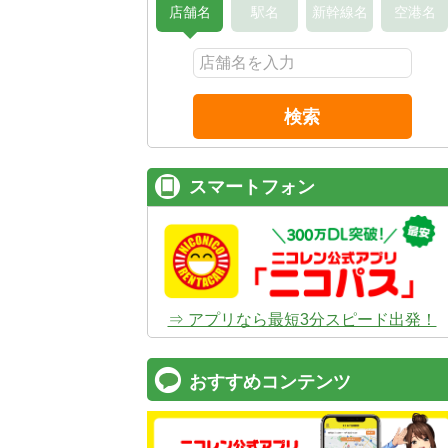
店舗名
駅名
新幹線名
空港名
検索
スマートフォン
⇒ アプリなら最短3分スピード出発！
おすすめコンテンツ