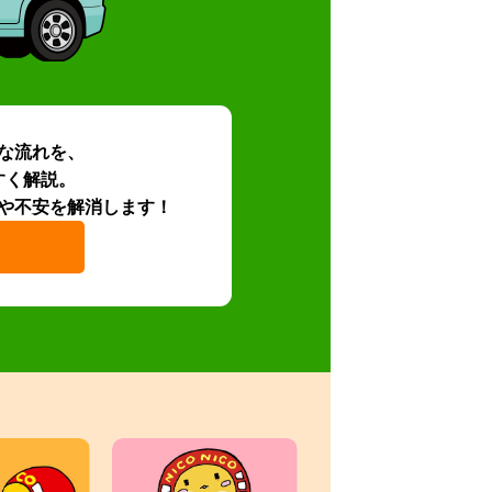
な流れを、
すく解説。
や不安を解消します！