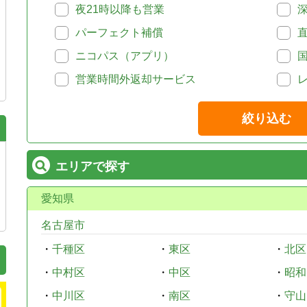
夜21時以降も営業
パーフェクト補償
ニコパス（アプリ）
営業時間外返却サービス
絞り込む
エリアで探す
愛知県
名古屋市
・
千種区
・
東区
・
北区
・
中村区
・
中区
・
昭和
・
中川区
・
南区
・
守山