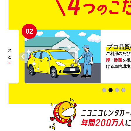
02
円〜
プロ品質
リンス
ご利用のたび
ること
掃・除菌
を徹
う
リー
ける車内環境