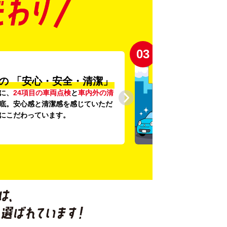
03
の
「安心・安全・清潔」
に、
24項目の車両点検
と
車内外の清
底。安心感と清潔感を感じていただ
にこだわっています。