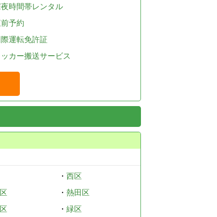
深夜時間帯レンタル
直前予約
国際運転免許証
レッカー搬送サービス
・
西区
区
・
熱田区
区
・
緑区