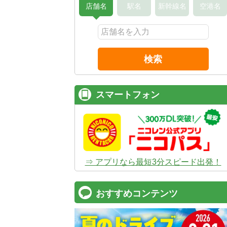
店舗名
駅名
新幹線名
空港名
検索
スマートフォン
⇒ アプリなら最短3分スピード出発！
おすすめコンテンツ