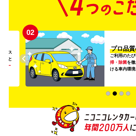
02
円〜
プロ品質
リンス
ご利用のたび
ること
掃・除菌
を徹
う
リー
ける車内環境