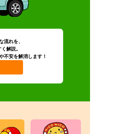
な流れを、
すく解説。
や不安を解消します！