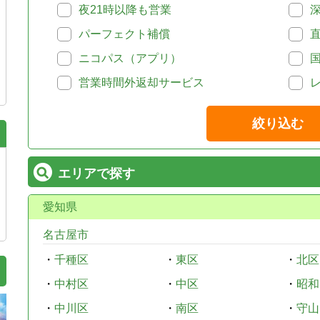
夜21時以降も営業
パーフェクト補償
ニコパス（アプリ）
営業時間外返却サービス
絞り込む
エリアで探す
愛知県
名古屋市
・
千種区
・
東区
・
北区
・
中村区
・
中区
・
昭和
・
中川区
・
南区
・
守山