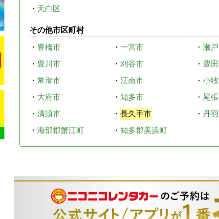
・
天白区
その他市区町村
・
豊橋市
・
一宮市
・
瀬戸
・
豊川市
・
刈谷市
・
豊田
・
常滑市
・
江南市
・
小牧
・
大府市
・
知多市
・
尾張
・
清須市
・
長久手市
・
丹羽
・
海部郡蟹江町
・
知多郡美浜町