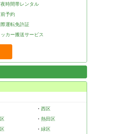
深夜時間帯レンタル
直前予約
国際運転免許証
レッカー搬送サービス
・
西区
区
・
熱田区
区
・
緑区