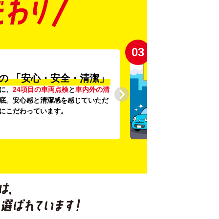
03
の
「安心・安全・清潔」
に、
24項目の車両点検
と
車内外の清
底。安心感と清潔感を感じていただ
にこだわっています。