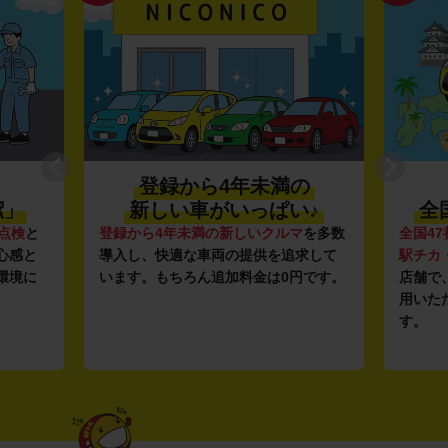
登録から4年未満の
潔」
新しい車がいっぱい♪
全
点検
と
登録から4年未満の新しいクルマ
を多数
全国47
心感と
導入し、快適な車両の提供を追求して
駅チカ
環境に
います。もちろん追加料金は0円です。
店舗で
用いた
す。