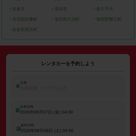
・
岩倉市
・
清須市
・
長久手市
・
丹羽郡扶桑町
・
海部郡大治町
・
海部郡蟹江町
・
知多郡美浜町
レンタカーを予約しよう
出発
出発店舗、エリアを入力
出発日時
2026年08月07日 (金)
04:00
返却日時
2026年08月08日 (土)
04:00