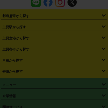
都道府県から探す
・
北海道
・
青森県
・
岩手県
・
宮城県
・
秋田県
・
山形県
主要駅から探す
・
福島県
・
東京都
・
神奈川県
・
埼玉県
・
千葉県
・
茨城県
・
札幌駅
・
仙台駅
・
新宿駅
・
池袋駅
・
渋谷駅
・
東京駅
主要空港から探す
・
栃木県
・
群馬県
・
山梨県
・
愛知県
・
静岡県
・
岐阜県
・
横浜駅
・
川崎駅
・
大宮駅
・
西船橋駅
・
柏駅
・
名古屋駅
・
新千歳空港
・
仙台空港
主要都市から探す
・
長野県
・
新潟県
・
富山県
・
石川県
・
福井県
・
大阪府
・
大阪駅
・
難波駅
・
三宮駅
・
京都駅
・
広島駅
・
博多駅
・
成田空港
・
羽田空港
・
兵庫県
・
京都府
・
滋賀県
・
和歌山県
・
奈良県
・
三重県
・
札幌市
・
仙台市
車種から探す
・
熊本駅
・
那覇空港駅
・
中部国際空港セントレア
・
関西国際空港
・
鳥取県
・
島根県
・
岡山県
・
広島県
・
山口県
・
徳島県
・
千葉市
・
さいたま市
・
軽自動車
・
コンパクトカー
・
ステーションワゴン・セダン
特徴から探す
・
大阪国際空港（伊丹空港）
・
神戸空港
・
香川県
・
愛媛県
・
高知県
・
福岡県
・
佐賀県
・
長崎県
・
横浜市
・
川崎市
・
ミニバン・ワンボックス
・
高級ミニバン・ワンボックス
・
SUV
・
岡山空港
・
徳島空港
・
ハイブリッド
・
宅配レンタカー
・
ETCカードレンタル
・
熊本県
・
大分県
・
宮崎県
・
鹿児島県
・
沖縄県
・
相模原市
・
新潟市
メニュー
・
軽トラック・商用バン
・
福岡空港
・
鹿児島空港
・
長期レンタル
・
深夜時間帯レンタル
・
免責補償プラス
・
静岡市
・
浜松市
・
・
トラック・バン
トップページ
・
はじめての方へ
・
ご利用案内
(タウンエースバン、ライトエースバン等)
企業情報
・
那覇空港
・
パーフェクト補償
・
スタッドレスタイヤ
・
直前予約
・
名古屋市
・
京都市
・
・
トラック・バン
ベストレート保証
・
予約から返却まで
・
・
店舗オリジナル
利用シーン別ガイ
(ハイエースバン・キャラバン等)
・
・
ニコパス(アプリ)
会社概要
・
ニュース
・
国際運転免許証
・
フランチャイズ募集
・
営業時間外返却サービス
・
個人情報保護
関連サービス
・
大阪市
・
堺市
ド