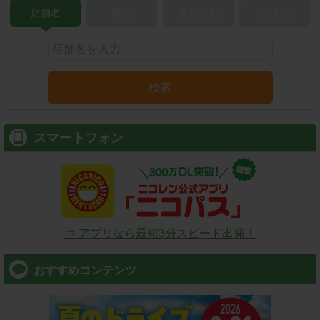
店舗名
駅名
新幹線名
空港名
検索
スマートフォン
⇒ アプリなら最短3分スピード出発！
おすすめコンテンツ