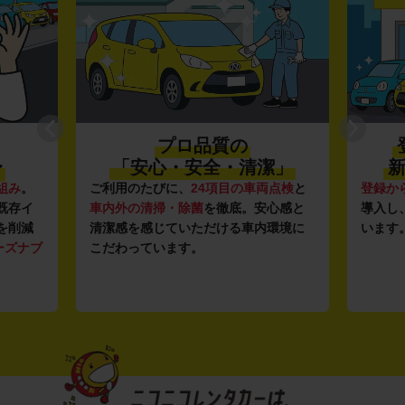
プロ品質の
〜
「安心・安全・清潔」
新
組み
。
ご利用のたびに、
24項目の車両点検
と
登録か
既存イ
車内外の清掃・除菌
を徹底。安心感と
導入し
を削減
清潔感を感じていただける車内環境に
います
ーズナブ
こだわっています。