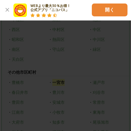
WEBより最大30％お得！

名古屋市
開く
公式アプリ「ニコパス」
・
千種区
・
東区
・
北区
・
西区
・
中村区
・
中区
・
昭和区
・
熱田区
・
中川区
・
南区
・
守山区
・
緑区
・
天白区
その他市区町村
・
豊橋市
・
一宮市
・
瀬戸市
・
春日井市
・
豊川市
・
刈谷市
・
豊田市
・
安城市
・
常滑市
・
江南市
・
小牧市
・
東海市
・
大府市
・
知多市
・
尾張旭市