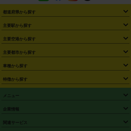
都道府県から探す
・
北海道
・
青森県
・
岩手県
・
宮城県
・
秋田県
・
山形県
主要駅から探す
・
福島県
・
東京都
・
神奈川県
・
埼玉県
・
千葉県
・
茨城県
・
札幌駅
・
仙台駅
・
新宿駅
・
池袋駅
・
渋谷駅
・
東京駅
主要空港から探す
・
栃木県
・
群馬県
・
山梨県
・
愛知県
・
静岡県
・
岐阜県
・
横浜駅
・
川崎駅
・
大宮駅
・
西船橋駅
・
柏駅
・
名古屋駅
・
新千歳空港
・
仙台空港
主要都市から探す
・
長野県
・
新潟県
・
富山県
・
石川県
・
福井県
・
大阪府
・
大阪駅
・
難波駅
・
三宮駅
・
京都駅
・
広島駅
・
博多駅
・
成田空港
・
羽田空港
・
兵庫県
・
京都府
・
滋賀県
・
和歌山県
・
奈良県
・
三重県
・
札幌市
・
仙台市
車種から探す
・
熊本駅
・
那覇空港駅
・
中部国際空港セントレア
・
関西国際空港
・
鳥取県
・
島根県
・
岡山県
・
広島県
・
山口県
・
徳島県
・
千葉市
・
さいたま市
・
軽自動車
・
コンパクトカー
・
ステーションワゴン・セダン
特徴から探す
・
大阪国際空港（伊丹空港）
・
神戸空港
・
香川県
・
愛媛県
・
高知県
・
福岡県
・
佐賀県
・
長崎県
・
横浜市
・
川崎市
・
ミニバン・ワンボックス
・
高級ミニバン・ワンボックス
・
SUV
・
岡山空港
・
徳島空港
・
ハイブリッド
・
宅配レンタカー
・
ETCカードレンタル
・
熊本県
・
大分県
・
宮崎県
・
鹿児島県
・
沖縄県
・
相模原市
・
新潟市
メニュー
・
軽トラック・商用バン
・
福岡空港
・
鹿児島空港
・
長期レンタル
・
深夜時間帯レンタル
・
免責補償プラス
・
静岡市
・
浜松市
・
・
トラック・バン
トップページ
・
はじめての方へ
・
ご利用案内
(タウンエースバン、ライトエースバン等)
企業情報
・
那覇空港
・
パーフェクト補償
・
スタッドレスタイヤ
・
直前予約
・
名古屋市
・
京都市
・
・
トラック・バン
ベストレート保証
・
予約から返却まで
・
・
店舗オリジナル
利用シーン別ガイ
(ハイエースバン・キャラバン等)
・
・
ニコパス(アプリ)
会社概要
・
ニュース
・
国際運転免許証
・
フランチャイズ募集
・
営業時間外返却サービス
・
個人情報保護
関連サービス
・
大阪市
・
堺市
ド
・
・
レッカー搬送サービス
カスタマーハラスメントに対する基本方針