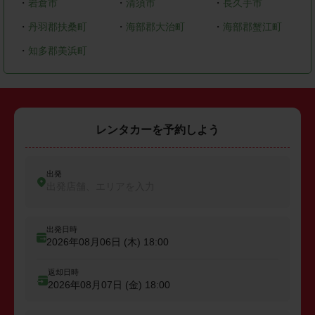
・
岩倉市
・
清須市
・
長久手市
・
丹羽郡扶桑町
・
海部郡大治町
・
海部郡蟹江町
・
知多郡美浜町
レンタカーを予約しよう
出発
出発店舗、エリアを入力
出発日時
2026年08月06日 (木)
18:00
返却日時
2026年08月07日 (金)
18:00