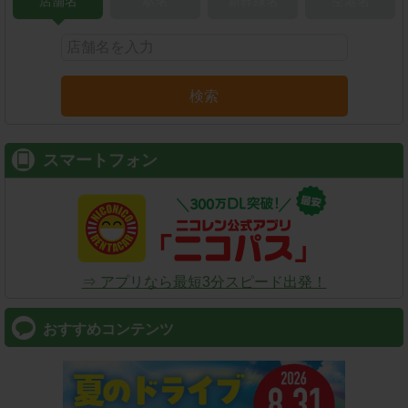
店舗名
駅名
新幹線名
空港名
検索
スマートフォン
⇒ アプリなら最短3分スピード出発！
おすすめコンテンツ