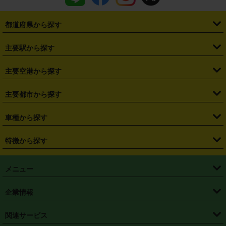
都道府県から探す
・
北海道
・
青森県
・
岩手県
・
宮城県
・
秋田県
・
山形県
主要駅から探す
・
福島県
・
東京都
・
神奈川県
・
埼玉県
・
千葉県
・
茨城県
・
札幌駅
・
仙台駅
・
新宿駅
・
池袋駅
・
渋谷駅
・
東京駅
主要空港から探す
・
栃木県
・
群馬県
・
山梨県
・
愛知県
・
静岡県
・
岐阜県
・
横浜駅
・
川崎駅
・
大宮駅
・
西船橋駅
・
柏駅
・
名古屋駅
・
新千歳空港
・
仙台空港
主要都市から探す
・
長野県
・
新潟県
・
富山県
・
石川県
・
福井県
・
大阪府
・
大阪駅
・
難波駅
・
三宮駅
・
京都駅
・
広島駅
・
博多駅
・
成田空港
・
羽田空港
・
兵庫県
・
京都府
・
滋賀県
・
和歌山県
・
奈良県
・
三重県
・
札幌市
・
仙台市
車種から探す
・
熊本駅
・
那覇空港駅
・
中部国際空港セントレア
・
関西国際空港
・
鳥取県
・
島根県
・
岡山県
・
広島県
・
山口県
・
徳島県
・
千葉市
・
さいたま市
・
軽自動車
・
コンパクトカー
・
ステーションワゴン・セダン
特徴から探す
・
大阪国際空港（伊丹空港）
・
神戸空港
・
香川県
・
愛媛県
・
高知県
・
福岡県
・
佐賀県
・
長崎県
・
横浜市
・
川崎市
・
ミニバン・ワンボックス
・
高級ミニバン・ワンボックス
・
SUV
・
岡山空港
・
徳島空港
・
ハイブリッド
・
宅配レンタカー
・
ETCカードレンタル
・
熊本県
・
大分県
・
宮崎県
・
鹿児島県
・
沖縄県
・
相模原市
・
新潟市
メニュー
・
軽トラック・商用バン
・
福岡空港
・
鹿児島空港
・
長期レンタル
・
深夜時間帯レンタル
・
免責補償プラス
・
静岡市
・
浜松市
・
・
トラック・バン
トップページ
・
はじめての方へ
・
ご利用案内
(タウンエースバン、ライトエースバン等)
企業情報
・
那覇空港
・
パーフェクト補償
・
スタッドレスタイヤ
・
直前予約
・
名古屋市
・
京都市
・
・
トラック・バン
ベストレート保証
・
予約から返却まで
・
・
店舗オリジナル
利用シーン別ガイ
(ハイエースバン・キャラバン等)
・
・
ニコパス(アプリ)
会社概要
・
ニュース
・
国際運転免許証
・
フランチャイズ募集
・
営業時間外返却サービス
・
個人情報保護
関連サービス
・
大阪市
・
堺市
ド