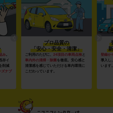
プロ品質の
〜
「安心・安全・清潔」
新
組み
。
ご利用のたびに、
24項目の車両点検
と
登録か
既存イ
車内外の清掃・除菌
を徹底。安心感と
導入し
を削減
清潔感を感じていただける車内環境に
います
ーズナブ
こだわっています。