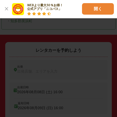
・
岩倉市
・
清須市
・
長久手市
WEBより最大30％お得！

開く
公式アプリ「ニコパス」
・
丹羽郡扶桑町
・
海部郡大治町
・
海部郡蟹江町
・
知多郡美浜町
レンタカーを予約しよう
出発
出発店舗、エリアを入力
出発日時
2026年08月08日 (土)
16:00
返却日時
2026年08月09日 (日)
16:00