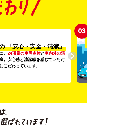
03
の
「安心・安全・清潔」
に、
24項目の車両点検
と
車内外の清
底。安心感と清潔感を感じていただ
にこだわっています。