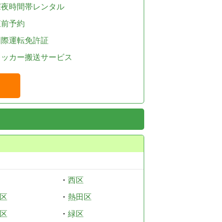
深夜時間帯レンタル
直前予約
国際運転免許証
レッカー搬送サービス
・
西区
区
・
熱田区
区
・
緑区