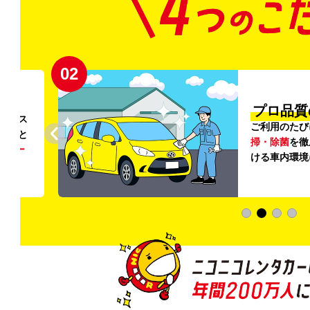
02
円〜
プロ品質
リンス
ご利用のたび
ること
掃・除菌
を徹
う
リー
ける車内環境