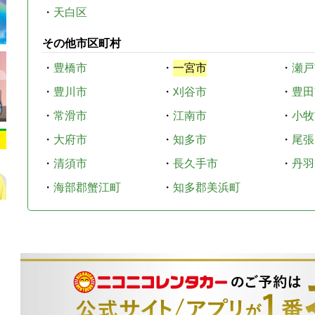
・
天白区
その他市区町村
・
豊橋市
・
一宮市
・
瀬戸
・
豊川市
・
刈谷市
・
豊田
・
常滑市
・
江南市
・
小牧
・
大府市
・
知多市
・
尾張
・
清須市
・
長久手市
・
丹羽
・
海部郡蟹江町
・
知多郡美浜町