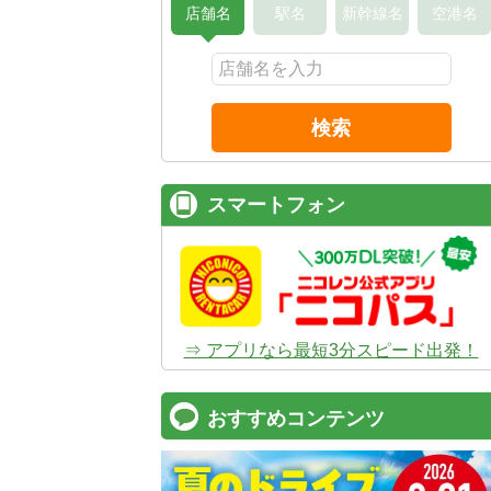
店舗名
駅名
新幹線名
空港名
検索
スマートフォン
⇒ アプリなら最短3分スピード出発！
おすすめコンテンツ