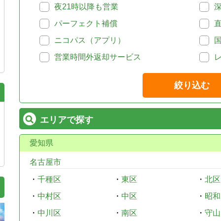
夜21時以降も営業
パーフェクト補償
ニコパス（アプリ）
営業時間外返却サービス
絞り込む
エリアで探す
愛知県
名古屋市
・
千種区
・
東区
・
北区
・
中村区
・
中区
・
昭和
・
中川区
・
南区
・
守山