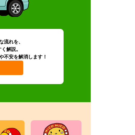
な流れを、
すく解説。
や不安を解消します！