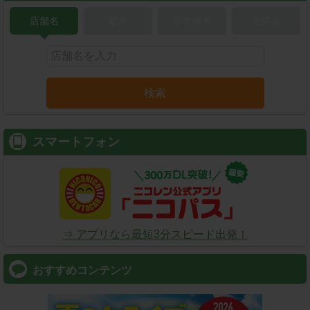
店舗名
駅名
新幹線名
空港名
検索
スマートフォン
⇒ アプリなら最短3分スピード出発！
おすすめコンテンツ