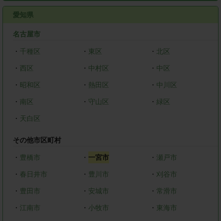
愛知県
名古屋市
・
千種区
・
東区
・
北区
・
西区
・
中村区
・
中区
・
昭和区
・
熱田区
・
中川区
・
南区
・
守山区
・
緑区
・
天白区
その他市区町村
・
豊橋市
・
一宮市
・
瀬戸市
・
春日井市
・
豊川市
・
刈谷市
・
豊田市
・
安城市
・
常滑市
・
江南市
・
小牧市
・
東海市