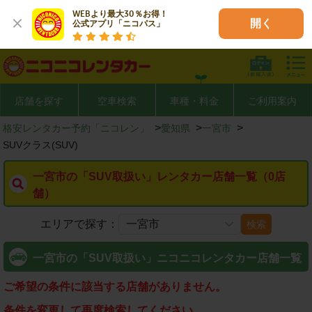
WEBより最大30％お得！

開く
公式アプリ「ニコパス」
店舗を探す
空車検索
車種・料金
ご利用案内
>
>
>
格安レンタカー予約「ニコレン」
愛知県
一宮市
SUVクラス(SUV)
一宮市の「SUV取扱い」レンタカー店舗一覧（0店
舗）
エリアで探す：
検索
一宮市の「SUV取扱い」ニコニコレンタカー店舗一覧
ご希望の条件に該当する店舗がありません。
条件を変更して再度検索してください。