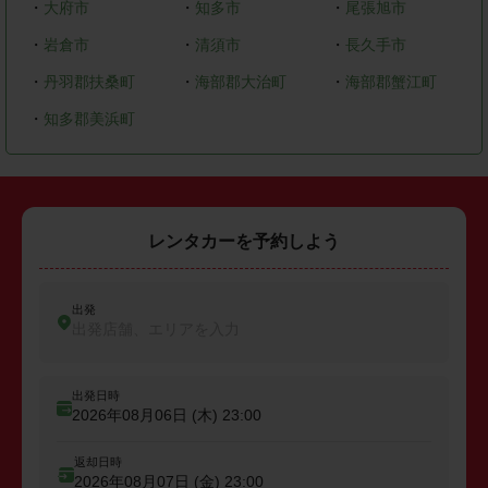
・
大府市
・
知多市
・
尾張旭市
・
岩倉市
・
清須市
・
長久手市
・
丹羽郡扶桑町
・
海部郡大治町
・
海部郡蟹江町
・
知多郡美浜町
レンタカーを予約しよう
出発
出発店舗、エリアを入力
出発日時
2026年08月06日 (木)
23:00
返却日時
2026年08月07日 (金)
23:00