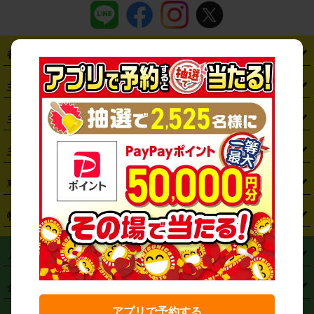
都道府県から探す
・
北海道
・
青森県
・
岩手県
・
宮城県
・
秋田県
・
山形県
主要駅から探す
・
福島県
・
東京都
・
神奈川県
・
埼玉県
・
千葉県
・
茨城県
・
札幌駅
・
仙台駅
・
新宿駅
・
池袋駅
・
渋谷駅
・
東京駅
主要空港から探す
・
栃木県
・
群馬県
・
山梨県
・
愛知県
・
静岡県
・
岐阜県
・
横浜駅
・
川崎駅
・
大宮駅
・
西船橋駅
・
柏駅
・
名古屋駅
・
新千歳空港
・
仙台空港
主要都市から探す
・
長野県
・
新潟県
・
富山県
・
石川県
・
福井県
・
大阪府
・
大阪駅
・
難波駅
・
三宮駅
・
京都駅
・
広島駅
・
博多駅
・
成田空港
・
羽田空港
・
兵庫県
・
京都府
・
滋賀県
・
和歌山県
・
奈良県
・
三重県
・
札幌市
・
仙台市
車種から探す
・
熊本駅
・
那覇空港駅
・
中部国際空港セントレア
・
関西国際空港
・
鳥取県
・
島根県
・
岡山県
・
広島県
・
山口県
・
徳島県
・
千葉市
・
さいたま市
・
軽自動車
・
コンパクトカー
・
ステーションワゴン・セダン
特徴から探す
・
大阪国際空港（伊丹空港）
・
神戸空港
・
香川県
・
愛媛県
・
高知県
・
福岡県
・
佐賀県
・
長崎県
・
横浜市
・
川崎市
・
ミニバン・ワンボックス
・
高級ミニバン・ワンボックス
・
SUV
・
岡山空港
・
徳島空港
・
ハイブリッド
・
宅配レンタカー
・
ETCカードレンタル
・
熊本県
・
大分県
・
宮崎県
・
鹿児島県
・
沖縄県
・
相模原市
・
新潟市
メニュー
・
軽トラック・商用バン
・
福岡空港
・
鹿児島空港
・
長期レンタル
・
深夜時間帯レンタル
・
免責補償プラス
・
静岡市
・
浜松市
・
・
トラック・バン
トップページ
・
はじめての方へ
・
ご利用案内
(タウンエースバン、ライトエースバン等)
企業情報
・
那覇空港
・
パーフェクト補償
・
スタッドレスタイヤ
・
直前予約
・
名古屋市
・
京都市
・
・
トラック・バン
ベストレート保証
・
予約から返却まで
・
・
店舗オリジナル
利用シーン別ガイ
(ハイエースバン・キャラバン等)
アプリで予約する
・
・
ニコパス(アプリ)
会社概要
・
ニュース
・
国際運転免許証
・
フランチャイズ募集
・
営業時間外返却サービス
・
個人情報保護