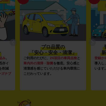
プロ品質の
〜
「安心・安全・清潔」
新
組み
。
ご利用のたびに、
24項目の車両点検
と
登録か
既存イ
車内外の清掃・除菌
を徹底。安心感と
導入し
を削減
清潔感を感じていただける車内環境に
います
ーズナブ
こだわっています。