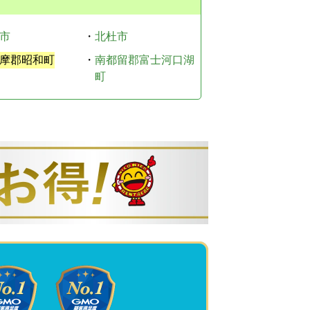
市
・
北杜市
摩郡昭和町
・
南都留郡富士河口湖
町