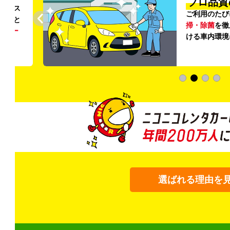
プロ品質
リンス
ご利用のたび
ること
掃・除菌
を徹
う
リー
ける車内環境
選ばれる理由を