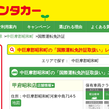
ご利用案内
キャンペーン
選ばれる理由
よくある
県
>
中巨摩郡昭和町
>
国際運転免許証
中巨摩郡昭和町の「国際運転免許証取扱い」レ
エリアで探す：
中巨摩郡昭和町の「国際運転免許証取扱い」
甲府昭和店
保有車両クラ
住所：
中巨摩郡昭和町河東中島714-5
地図