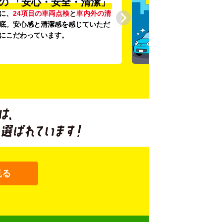
の
「安心・安全・清潔」
に、
24項目の車両点検
と
車内外の清
底。安心感と清潔感を感じていただ
にこだわっています。
見る