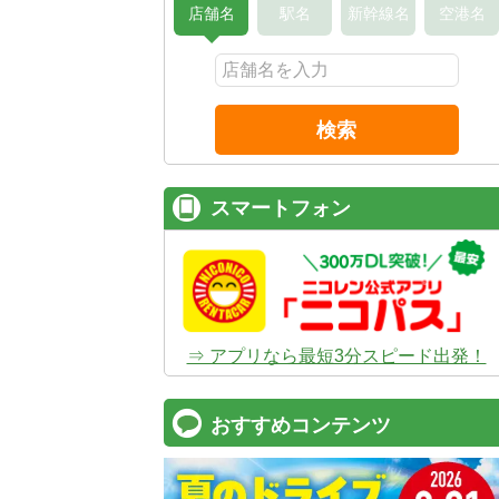
店舗名
駅名
新幹線名
空港名
検索
スマートフォン
⇒ アプリなら最短3分スピード出発！
おすすめコンテンツ