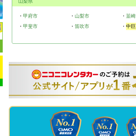
山梨県
・
甲府市
・
山梨市
・
韮崎
・
甲斐市
・
笛吹市
・
中巨