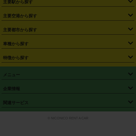
主要駅から探す
・
福島県
・
東京都
・
神奈川県
・
埼玉県
・
千葉県
・
茨城県
・
札幌駅
・
仙台駅
・
新宿駅
・
池袋駅
・
渋谷駅
・
東京駅
主要空港から探す
・
栃木県
・
群馬県
・
山梨県
・
愛知県
・
静岡県
・
岐阜県
・
横浜駅
・
川崎駅
・
大宮駅
・
西船橋駅
・
柏駅
・
名古屋駅
・
新千歳空港
・
仙台空港
主要都市から探す
・
長野県
・
新潟県
・
富山県
・
石川県
・
福井県
・
大阪府
・
大阪駅
・
難波駅
・
三宮駅
・
京都駅
・
広島駅
・
博多駅
・
成田空港
・
羽田空港
・
兵庫県
・
京都府
・
滋賀県
・
和歌山県
・
奈良県
・
三重県
・
札幌市
・
仙台市
車種から探す
・
熊本駅
・
那覇空港駅
・
中部国際空港セントレア
・
関西国際空港
・
鳥取県
・
島根県
・
岡山県
・
広島県
・
山口県
・
徳島県
・
千葉市
・
さいたま市
・
軽自動車
・
コンパクトカー
・
ステーションワゴン・セダン
特徴から探す
・
大阪国際空港（伊丹空港）
・
神戸空港
・
香川県
・
愛媛県
・
高知県
・
福岡県
・
佐賀県
・
長崎県
・
横浜市
・
川崎市
・
ミニバン・ワンボックス
・
高級ミニバン・ワンボックス
・
SUV
・
岡山空港
・
徳島空港
・
ハイブリッド
・
宅配レンタカー
・
ETCカードレンタル
・
熊本県
・
大分県
・
宮崎県
・
鹿児島県
・
沖縄県
・
相模原市
・
新潟市
メニュー
・
軽トラック・商用バン
・
福岡空港
・
鹿児島空港
・
長期レンタル
・
深夜時間帯レンタル
・
免責補償プラス
・
静岡市
・
浜松市
・
・
トラック・バン
トップページ
・
はじめての方へ
・
ご利用案内
(タウンエースバン、ライトエースバン等)
企業情報
・
那覇空港
・
パーフェクト補償
・
スタッドレスタイヤ
・
直前予約
・
名古屋市
・
京都市
・
・
トラック・バン
ベストレート保証
・
予約から返却まで
・
・
店舗オリジナル
利用シーン別ガイ
(ハイエースバン・キャラバン等)
・
・
ニコパス(アプリ)
会社概要
・
ニュース
・
国際運転免許証
・
フランチャイズ募集
・
営業時間外返却サービス
・
個人情報保護
関連サービス
・
大阪市
・
堺市
ド
・
・
レッカー搬送サービス
カスタマーハラスメントに対する基本方針
・
神戸市
・
岡山市
・
・
車種・料金
カーリースなら「定額ニコノリパック」
・
店舗を探す
・
キャンペーン
© NICONICO RENT A CAR
・
特定商取引法に基づく表記
・
旅行業約款
・
広島市
・
北九州市
・
・
会員特典
超短期カーリースの「ニコリース」
・
選ばれる理由
・
安心・安全への取
り組み
・
福岡市
・
熊本市