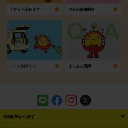
予約から返却まで
安心の補償制度
シーン別ガイド
よくある質問
都道府県から探す
・
北海道
・
青森県
・
岩手県
・
宮城県
・
秋田県
・
山形県