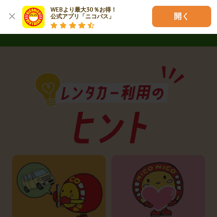
詳しく見る
WEBより最大30％お得！

開く
公式アプリ「ニコパス」