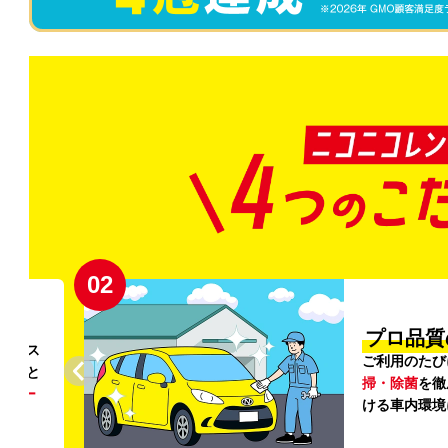
02
円〜
プロ品質
リンス
ご利用のたび
ること
掃・除菌
を徹
う
リー
ける車内環境