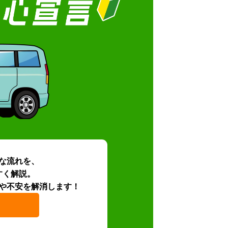
な流れを、
すく解説。
や不安を解消します！