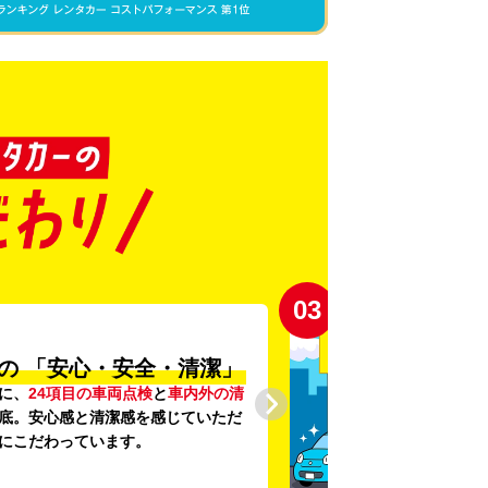
03
の
「安心・安全・清潔」
に、
24項目の車両点検
と
車内外の清
底。安心感と清潔感を感じていただ
にこだわっています。