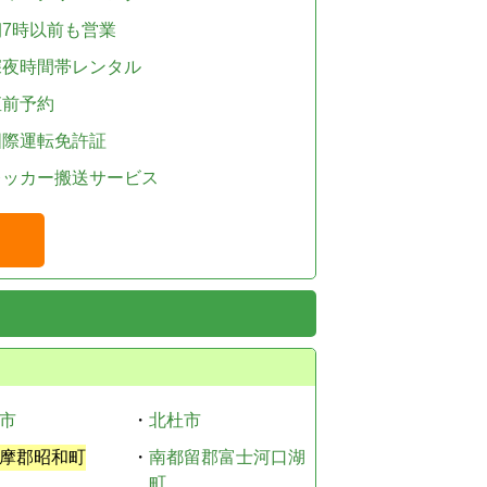
朝7時以前も営業
深夜時間帯レンタル
直前予約
国際運転免許証
レッカー搬送サービス
市
・
北杜市
摩郡昭和町
・
南都留郡富士河口湖
町