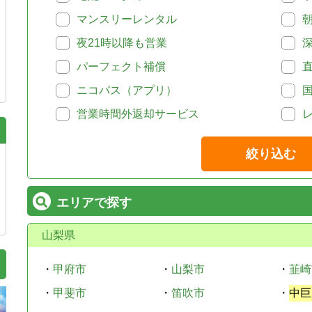
マンスリーレンタル
夜21時以降も営業
パーフェクト補償
ニコパス（アプリ）
営業時間外返却サービス
絞り込む
エリアで探す
山梨県
・
甲府市
・
山梨市
・
韮崎
・
甲斐市
・
笛吹市
・
中巨