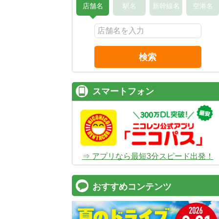
店舗名
駅名
新幹線名
空港名
検索
スマートフォン
⇒ アプリなら最短3分スピード出発！
おすすめコンテンツ