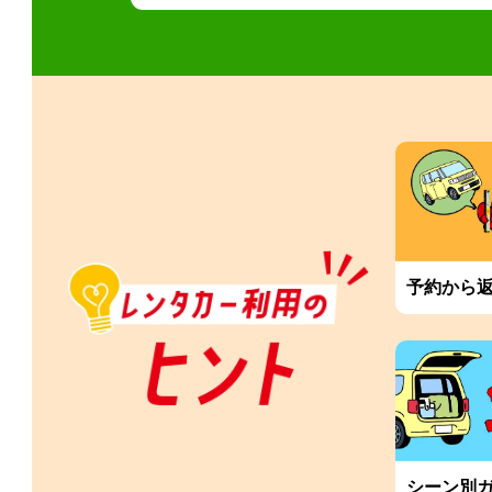
予約から
シーン別