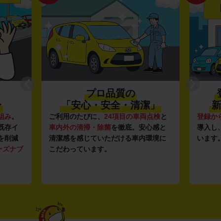
プロ品質の
〜
「安心・安全・清潔」
新
組み
。
ご利用のたびに、
24項目の車両点検
と
登録か
既存イ
車内外の清掃・除菌
を徹底。安心感と
導入し
を削減
清潔感を感じていただける車内環境に
います
ーズナブ
こだわっています。