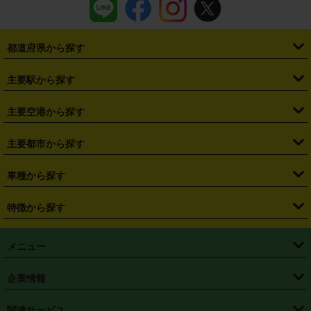
都道府県から探す
・
北海道
・
青森県
・
岩手県
・
宮城県
・
秋田県
・
山形県
主要駅から探す
・
福島県
・
東京都
・
神奈川県
・
埼玉県
・
千葉県
・
茨城県
・
札幌駅
・
仙台駅
・
新宿駅
・
池袋駅
・
渋谷駅
・
東京駅
主要空港から探す
・
栃木県
・
群馬県
・
山梨県
・
愛知県
・
静岡県
・
岐阜県
・
横浜駅
・
川崎駅
・
大宮駅
・
西船橋駅
・
柏駅
・
名古屋駅
・
新千歳空港
・
仙台空港
主要都市から探す
・
長野県
・
新潟県
・
富山県
・
石川県
・
福井県
・
大阪府
・
大阪駅
・
難波駅
・
三宮駅
・
京都駅
・
広島駅
・
博多駅
・
成田空港
・
羽田空港
・
兵庫県
・
京都府
・
滋賀県
・
和歌山県
・
奈良県
・
三重県
・
札幌市
・
仙台市
車種から探す
・
熊本駅
・
那覇空港駅
・
中部国際空港セントレア
・
関西国際空港
・
鳥取県
・
島根県
・
岡山県
・
広島県
・
山口県
・
徳島県
・
千葉市
・
さいたま市
・
軽自動車
・
コンパクトカー
・
ステーションワゴン・セダン
特徴から探す
・
大阪国際空港（伊丹空港）
・
神戸空港
・
香川県
・
愛媛県
・
高知県
・
福岡県
・
佐賀県
・
長崎県
・
横浜市
・
川崎市
・
ミニバン・ワンボックス
・
高級ミニバン・ワンボックス
・
SUV
・
岡山空港
・
徳島空港
・
ハイブリッド
・
宅配レンタカー
・
ETCカードレンタル
・
熊本県
・
大分県
・
宮崎県
・
鹿児島県
・
沖縄県
・
相模原市
・
新潟市
メニュー
・
軽トラック・商用バン
・
福岡空港
・
鹿児島空港
・
長期レンタル
・
深夜時間帯レンタル
・
免責補償プラス
・
静岡市
・
浜松市
・
・
トラック・バン
トップページ
・
はじめての方へ
・
ご利用案内
(タウンエースバン、ライトエースバン等)
企業情報
・
那覇空港
・
パーフェクト補償
・
スタッドレスタイヤ
・
直前予約
・
名古屋市
・
京都市
・
・
トラック・バン
ベストレート保証
・
予約から返却まで
・
・
店舗オリジナル
利用シーン別ガイ
(ハイエースバン・キャラバン等)
・
・
ニコパス(アプリ)
会社概要
・
ニュース
・
国際運転免許証
・
フランチャイズ募集
・
営業時間外返却サービス
・
個人情報保護
関連サービス
・
大阪市
・
堺市