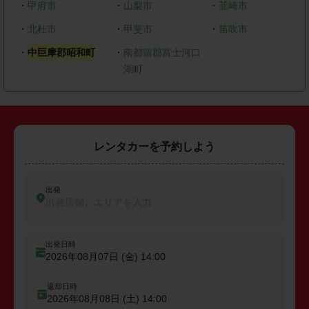
・
甲府市
・
山梨市
・
韮崎市
・
北杜市
・
甲斐市
・
笛吹市
・
中巨摩郡昭和町
・
南都留郡富士河口
湖町
レンタカーを予約しよう
出発
出発店舗、エリアを入力
出発日時
2026年08月07日 (金)
14:00
返却日時
2026年08月08日 (土)
14:00