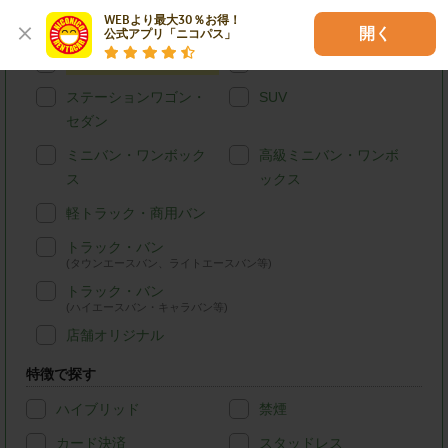
WEBより最大30％お得！

車種別で探す
開く
公式アプリ「ニコパス」
軽自動車
コンパクトカー
ステーションワゴン・
SUV
セダン
ミニバン・ワンボック
高級ミニバン・ワンボ
ス
ックス
軽トラック・商用バン
トラック・バン
(タウンエースバン、ライトエースバン等)
トラック・バン
(ハイエースバン・キャラバン等)
店舗オリジナル
特徴で探す
ハイブリッド
禁煙
カード決済
スタッドレス