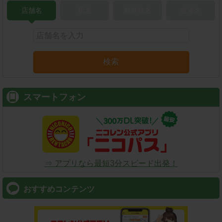
店舗名
駅名
新幹線名
空港名
検索
スマートフォン
⇒ アプリなら最短3分スピード出発！
おすすめコンテンツ