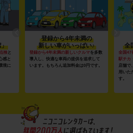
の
利便性抜群★
♪
全国約1,500店舗を展開
マ
を多数
全国47都道府県に1,500店舗
を展開し、
安さの
求して
駅チカ・空港周辺
の店舗や
24時間営業
ガソリ
円です。
店舗で、いつでもどこでも気軽にご利
ンフラ
用いただける利便性にこだわっていま
し、12
す。
ルな価