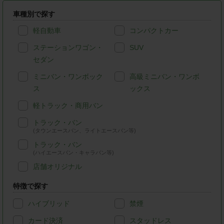
車種別で探す
軽自動車
コンパクトカー
ステーションワゴン・
SUV
セダン
ミニバン・ワンボック
高級ミニバン・ワンボ
ス
ックス
軽トラック・商用バン
トラック・バン
(タウンエースバン、ライトエースバン等)
トラック・バン
(ハイエースバン・キャラバン等)
店舗オリジナル
特徴で探す
ハイブリッド
禁煙
カード決済
スタッドレス