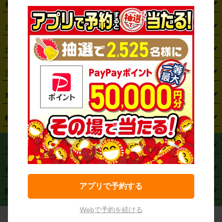
都道府県から探す
・
北海道
・
青森県
・
岩手県
・
宮城県
・
秋田県
・
山形県
主要駅から探す
・
福島県
・
東京都
・
神奈川県
・
埼玉県
・
千葉県
・
茨城県
・
札幌駅
・
仙台駅
・
新宿駅
・
池袋駅
・
渋谷駅
・
東京駅
主要空港から探す
・
栃木県
・
群馬県
・
山梨県
・
愛知県
・
静岡県
・
岐阜県
・
横浜駅
・
川崎駅
・
大宮駅
・
西船橋駅
・
柏駅
・
名古屋駅
・
新千歳空港
・
仙台空港
主要都市から探す
・
長野県
・
新潟県
・
富山県
・
石川県
・
福井県
・
大阪府
・
大阪駅
・
難波駅
・
三宮駅
・
京都駅
・
広島駅
・
博多駅
・
成田空港
・
羽田空港
・
兵庫県
・
京都府
・
滋賀県
・
和歌山県
・
奈良県
・
三重県
・
札幌市
・
仙台市
車種から探す
・
熊本駅
・
那覇空港駅
・
中部国際空港セントレア
・
関西国際空港
・
鳥取県
・
島根県
・
岡山県
・
広島県
・
山口県
・
徳島県
・
千葉市
・
さいたま市
・
軽自動車
・
コンパクトカー
・
ステーションワゴン・セダン
特徴から探す
・
大阪国際空港（伊丹空港）
・
神戸空港
・
香川県
・
愛媛県
・
高知県
・
福岡県
・
佐賀県
・
長崎県
・
横浜市
・
川崎市
・
ミニバン・ワンボックス
・
高級ミニバン・ワンボックス
・
SUV
・
岡山空港
・
徳島空港
・
ハイブリッド
・
宅配レンタカー
・
ETCカードレンタル
・
熊本県
・
大分県
・
宮崎県
・
鹿児島県
・
沖縄県
・
相模原市
・
新潟市
メニュー
・
軽トラック・商用バン
・
福岡空港
・
鹿児島空港
・
長期レンタル
・
深夜時間帯レンタル
・
免責補償プラス
・
静岡市
・
浜松市
・
・
トラック・バン
トップページ
・
はじめての方へ
・
ご利用案内
(タウンエースバン、ライトエースバン等)
企業情報
・
那覇空港
・
パーフェクト補償
・
スタッドレスタイヤ
・
直前予約
・
名古屋市
・
京都市
・
・
トラック・バン
ベストレート保証
・
予約から返却まで
・
・
店舗オリジナル
利用シーン別ガイ
(ハイエースバン・キャラバン等)
アプリで予約する
・
・
ニコパス(アプリ)
会社概要
・
ニュース
・
国際運転免許証
・
フランチャイズ募集
・
営業時間外返却サービス
・
個人情報保護
関連サービス
・
大阪市
・
堺市
ド
・
・
レッカー搬送サービス
カスタマーハラスメントに対する基本方針
・
神戸市
・
岡山市
・
・
車種・料金
カーリースなら「定額ニコノリパック」
・
店舗を探す
・
キャンペーン
Webで予約を続ける
© NICONICO RENT A CAR
・
特定商取引法に基づく表記
・
旅行業約款