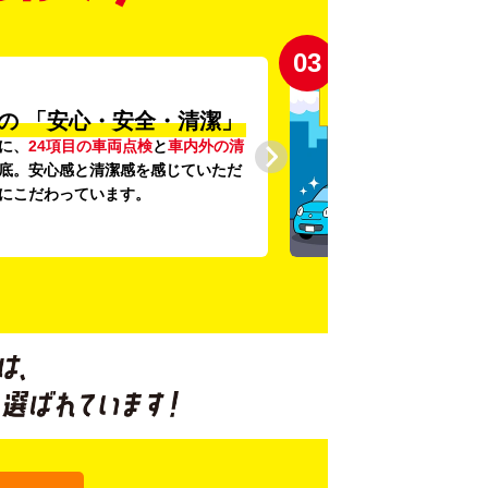
03
の
「安心・安全・清潔」
に、
24項目の車両点検
と
車内外の清
底。安心感と清潔感を感じていただ
にこだわっています。