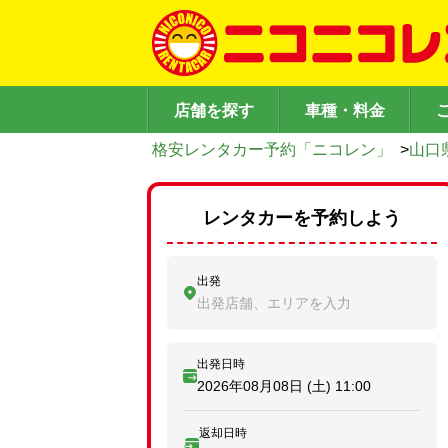
店舗を探す
車種・料金
格安レンタカー予約「ニコレン」
>
山口
レンタカーを予約しよう
出発
出発店舗、エリアを入力
出発日時
2026年08月08日 (土)
11:00
返却日時