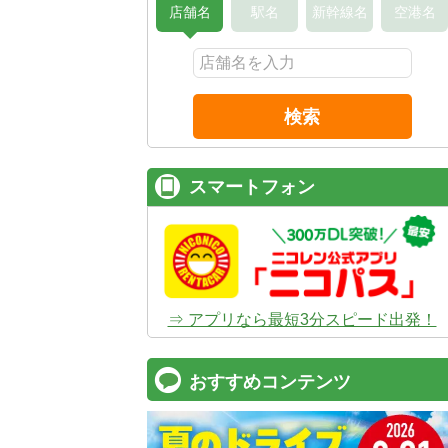
店舗名
駅名
新幹線名
空港名
検索
スマートフォン
⇒ アプリなら最短3分スピード出発！
おすすめコンテンツ