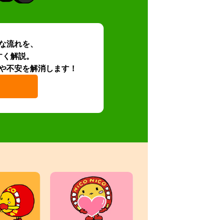
な流れを、
すく解説。
や不安を解消します！