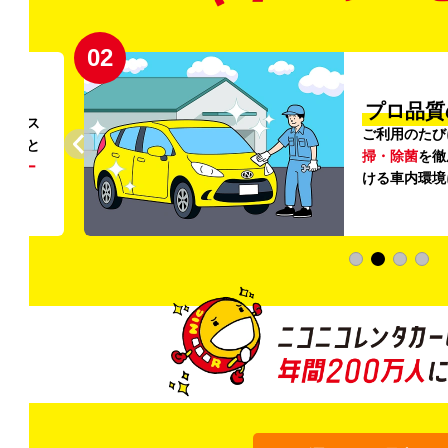
02
円〜
プロ品質
リンス
ご利用のたび
ること
掃・除菌
を徹
う
リー
ける車内環境