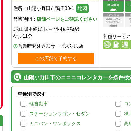
住所：
山陽小野田市鴨庄33-1
地図
営業時間：
店舗ページをご確認ください
JR山陽本線(岩国～門司)
/
厚狭駅
徒歩
11
分
各種サービス
営業時間外返却サービス対応店
この店舗で予約する
山陽小野田市のニコニコレンタカーを条件検
車種別で探す
軽自動車
コ
ステーションワゴン・セダン
SU
ミニバン・ワンボックス
高