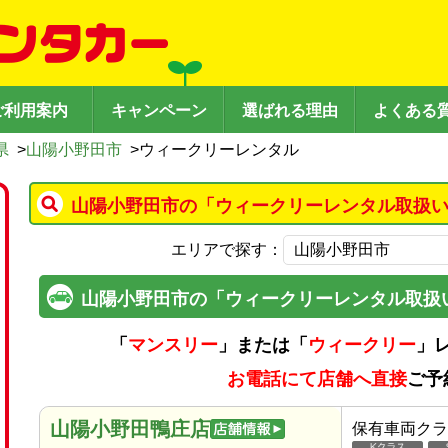
ご利用案内
キャンペーン
選ばれる理由
よくある
県
>
山陽小野田市
>
ウィークリーレンタル
山陽小野田市の「ウィークリーレンタル取扱い
エリアで探す：
山陽小野田市の「ウィークリーレンタル取扱
「
マンスリー
」または「
ウィークリー
」
お電話にて店舗へ直接
ご予
山陽小野田鴨庄店
保有車両クラ