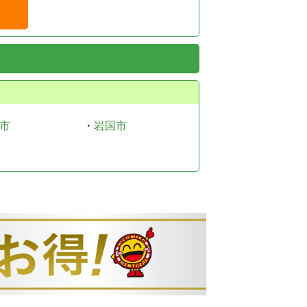
市
・
岩国市