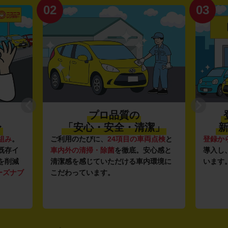
02
03
プロ品質の
〜
「安心・安全・清潔」
新
組み
。
ご利用のたびに、
24項目の車両点検
と
登録か
既存イ
車内外の清掃・除菌
を徹底。安心感と
導入し
を削減
清潔感を感じていただける車内環境に
います
ーズナブ
こだわっています。