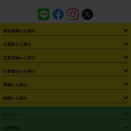
都道府県から探す
・
北海道
・
青森県
・
岩手県
・
宮城県
・
秋田県
・
山形県
主要駅から探す
・
福島県
・
東京都
・
神奈川県
・
埼玉県
・
千葉県
・
茨城県
・
札幌駅
・
仙台駅
・
新宿駅
・
池袋駅
・
渋谷駅
・
東京駅
主要空港から探す
・
栃木県
・
群馬県
・
山梨県
・
愛知県
・
静岡県
・
岐阜県
・
横浜駅
・
川崎駅
・
大宮駅
・
西船橋駅
・
柏駅
・
名古屋駅
・
新千歳空港
・
仙台空港
主要都市から探す
・
長野県
・
新潟県
・
富山県
・
石川県
・
福井県
・
大阪府
・
大阪駅
・
難波駅
・
三宮駅
・
京都駅
・
広島駅
・
博多駅
・
成田空港
・
羽田空港
・
兵庫県
・
京都府
・
滋賀県
・
和歌山県
・
奈良県
・
三重県
・
札幌市
・
仙台市
車種から探す
・
熊本駅
・
那覇空港駅
・
中部国際空港セントレア
・
関西国際空港
・
鳥取県
・
島根県
・
岡山県
・
広島県
・
山口県
・
徳島県
・
千葉市
・
さいたま市
・
軽自動車
・
コンパクトカー
・
ステーションワゴン・セダン
特徴から探す
・
大阪国際空港（伊丹空港）
・
神戸空港
・
香川県
・
愛媛県
・
高知県
・
福岡県
・
佐賀県
・
長崎県
・
横浜市
・
川崎市
・
ミニバン・ワンボックス
・
高級ミニバン・ワンボックス
・
SUV
・
岡山空港
・
徳島空港
・
ハイブリッド
・
宅配レンタカー
・
ETCカードレンタル
・
熊本県
・
大分県
・
宮崎県
・
鹿児島県
・
沖縄県
・
相模原市
・
新潟市
メニュー
・
軽トラック・商用バン
・
福岡空港
・
鹿児島空港
・
長期レンタル
・
深夜時間帯レンタル
・
免責補償プラス
・
静岡市
・
浜松市
・
・
トラック・バン
トップページ
・
はじめての方へ
・
ご利用案内
(タウンエースバン、ライトエースバン等)
企業情報
・
那覇空港
・
パーフェクト補償
・
スタッドレスタイヤ
・
直前予約