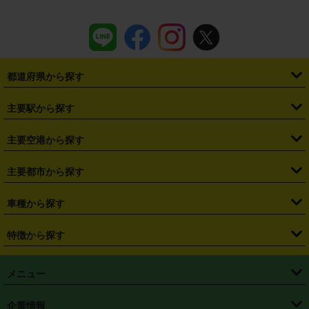
都道府県から探す
・
北海道
・
青森県
・
岩手県
・
宮城県
・
秋田県
・
山形県
主要駅から探す
・
福島県
・
東京都
・
神奈川県
・
埼玉県
・
千葉県
・
茨城県
・
札幌駅
・
仙台駅
・
新宿駅
・
池袋駅
・
渋谷駅
・
東京駅
主要空港から探す
・
栃木県
・
群馬県
・
山梨県
・
愛知県
・
静岡県
・
岐阜県
・
横浜駅
・
川崎駅
・
大宮駅
・
西船橋駅
・
柏駅
・
名古屋駅
・
新千歳空港
・
仙台空港
主要都市から探す
・
長野県
・
新潟県
・
富山県
・
石川県
・
福井県
・
大阪府
・
大阪駅
・
難波駅
・
三宮駅
・
京都駅
・
広島駅
・
博多駅
・
成田空港
・
羽田空港
・
兵庫県
・
京都府
・
滋賀県
・
和歌山県
・
奈良県
・
三重県
・
札幌市
・
仙台市
車種から探す
・
熊本駅
・
那覇空港駅
・
中部国際空港セントレア
・
関西国際空港
・
鳥取県
・
島根県
・
岡山県
・
広島県
・
山口県
・
徳島県
・
千葉市
・
さいたま市
・
軽自動車
・
コンパクトカー
・
ステーションワゴン・セダン
特徴から探す
・
大阪国際空港（伊丹空港）
・
神戸空港
・
香川県
・
愛媛県
・
高知県
・
福岡県
・
佐賀県
・
長崎県
・
横浜市
・
川崎市
・
ミニバン・ワンボックス
・
高級ミニバン・ワンボックス
・
SUV
・
岡山空港
・
徳島空港
・
ハイブリッド
・
宅配レンタカー
・
ETCカードレンタル
・
熊本県
・
大分県
・
宮崎県
・
鹿児島県
・
沖縄県
・
相模原市
・
新潟市
メニュー
・
軽トラック・商用バン
・
福岡空港
・
鹿児島空港
・
長期レンタル
・
深夜時間帯レンタル
・
免責補償プラス
・
静岡市
・
浜松市
・
・
トラック・バン
トップページ
・
はじめての方へ
・
ご利用案内
(タウンエースバン、ライトエースバン等)
企業情報
・
那覇空港
・
パーフェクト補償
・
スタッドレスタイヤ
・
直前予約