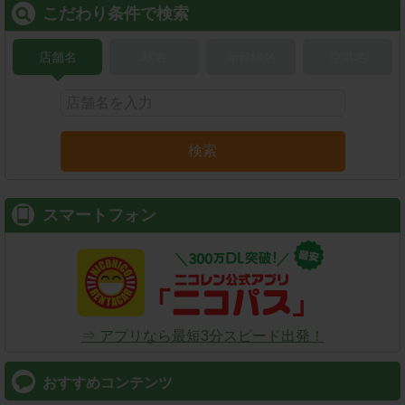
こだわり条件で検索
店舗名
駅名
新幹線名
空港名
検索
スマートフォン
⇒ アプリなら最短3分スピード出発！
おすすめコンテンツ