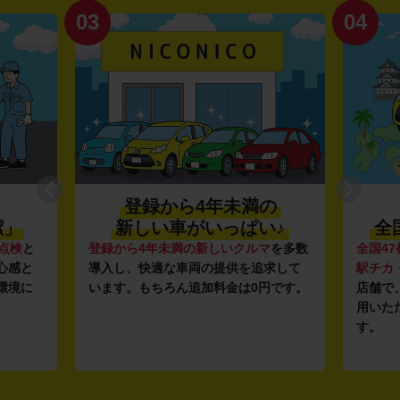
03
04
登録から4年未満の
潔」
新しい車がいっぱい♪
全
点検
と
登録から4年未満の新しいクルマ
を多数
全国47
心感と
導入し、快適な車両の提供を追求して
駅チカ
環境に
います。もちろん追加料金は0円です。
店舗で
用いた
す。