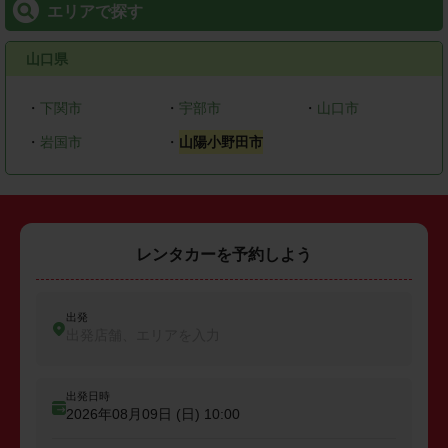
エリアで探す
山口県
・
下関市
・
宇部市
・
山口市
・
岩国市
・
山陽小野田市
レンタカーを予約しよう
出発
出発店舗、エリアを入力
出発日時
2026年08月09日 (日)
10:00