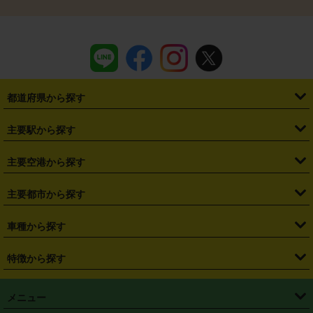
都道府県から探す
・
北海道
・
青森県
・
岩手県
・
宮城県
・
秋田県
・
山形県
主要駅から探す
・
福島県
・
東京都
・
神奈川県
・
埼玉県
・
千葉県
・
茨城県
・
札幌駅
・
仙台駅
・
新宿駅
・
池袋駅
・
渋谷駅
・
東京駅
主要空港から探す
・
栃木県
・
群馬県
・
山梨県
・
愛知県
・
静岡県
・
岐阜県
・
横浜駅
・
川崎駅
・
大宮駅
・
西船橋駅
・
柏駅
・
名古屋駅
・
新千歳空港
・
仙台空港
主要都市から探す
・
長野県
・
新潟県
・
富山県
・
石川県
・
福井県
・
大阪府
・
大阪駅
・
難波駅
・
三宮駅
・
京都駅
・
広島駅
・
博多駅
・
成田空港
・
羽田空港
・
兵庫県
・
京都府
・
滋賀県
・
和歌山県
・
奈良県
・
三重県
・
札幌市
・
仙台市
車種から探す
・
熊本駅
・
那覇空港駅
・
中部国際空港セントレア
・
関西国際空港
・
鳥取県
・
島根県
・
岡山県
・
広島県
・
山口県
・
徳島県
・
千葉市
・
さいたま市
・
軽自動車
・
コンパクトカー
・
ステーションワゴン・セダン
特徴から探す
・
大阪国際空港（伊丹空港）
・
神戸空港
・
香川県
・
愛媛県
・
高知県
・
福岡県
・
佐賀県
・
長崎県
・
横浜市
・
川崎市
・
ミニバン・ワンボックス
・
高級ミニバン・ワンボックス
・
SUV
・
岡山空港
・
徳島空港
・
ハイブリッド
・
宅配レンタカー
・
ETCカードレンタル
・
熊本県
・
大分県
・
宮崎県
・
鹿児島県
・
沖縄県
・
相模原市
・
新潟市
メニュー
・
軽トラック・商用バン
・
福岡空港
・
鹿児島空港
・
長期レンタル
・
深夜時間帯レンタル
・
免責補償プラス