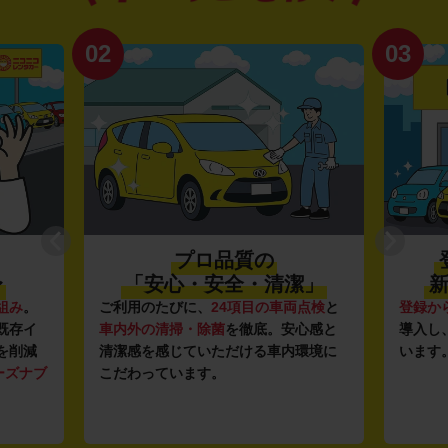
02
03
プロ品質の
〜
「安心・安全・清潔」
新
組み
。
ご利用のたびに、
24項目の車両点検
と
登録か
既存イ
車内外の清掃・除菌
を徹底。安心感と
導入し
を削減
清潔感を感じていただける車内環境に
います
ーズナブ
こだわっています。