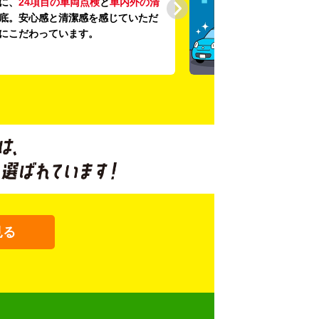
に、
24項目の車両点検
と
車内外の清
底。安心感と清潔感を感じていただ
にこだわっています。
見る