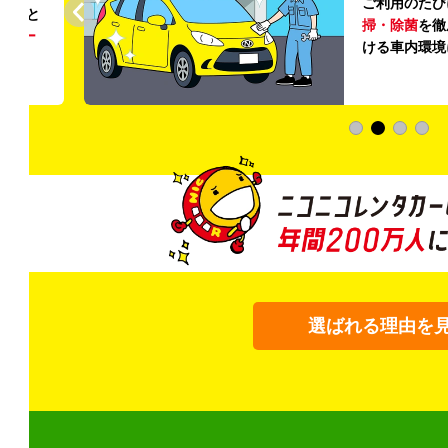
ご利用のたび
ること
掃・除菌
を徹
う
リー
ける車内環境
選ばれる理由を