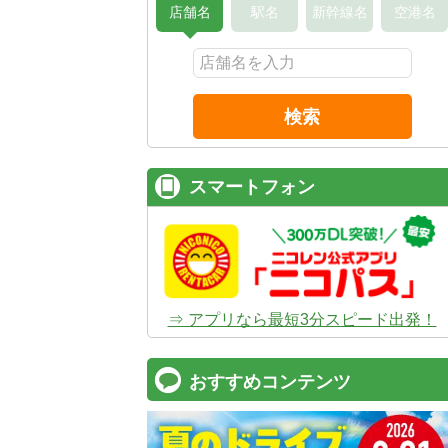
店舗名
駅名
新幹線名
空港名
検索
スマートフォン
⇒ アプリなら最短3分スピード出発！
おすすめコンテンツ