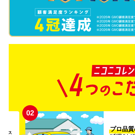
02
円〜
プロ品質
リンス