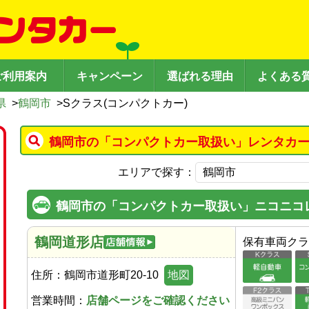
ご利用案内
キャンペーン
選ばれる理由
よくある
県
>
鶴岡市
>
Sクラス(コンパクトカー)
鶴岡市の「コンパクトカー取扱い」レンタカー
エリアで探す：
鶴岡市の「コンパクトカー取扱い」ニコニコ
鶴岡道形店
保有車両クラ
住所：
鶴岡市道形町20-10
地図
営業時間：
店舗ページをご確認ください