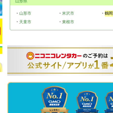
山形県
・
山形市
・
米沢市
・
鶴岡
・
天童市
・
東根市